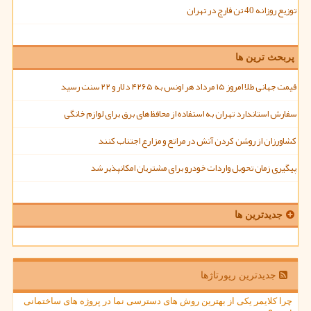
توزیع روزانه 40 تن قارچ در تهران
پربحث ترین ها
قیمت جهانی طلا امروز ۱۵ مرداد هر اونس به ۴۲۶۵ دلار و ۲۲ سنت رسید
سفارش استاندارد تهران به استفاده از محافظ های برق برای لوازم خانگی
کشاورزان از روشن کردن آتش در مراتع و مزارع اجتناب کنند
پیگیری زمان تحویل واردات خودرو برای مشتریان امکانپذیر شد
جدیدترین ها
جدیدترین رپورتاژها
چرا کلایمر یکی از بهترین روش های دسترسی نما در پروژه های ساختمانی