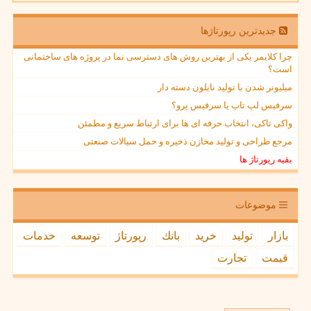
جدیدترین رپورتاژها
چرا کلایمر یکی از بهترین روش های دسترسی نما در پروژه های ساختمانی
است؟
میلیونر شدن با تولید نایلون دسته دار
سرفیس لپ تاپ یا سرفیس پرو؟
واکی تاکی، انتخاب حرفه ای ها برای ارتباط سریع و مطمئن
مرجع طراحی و تولید مخازن ذخیره و حمل سیالات صنعتی
بقیه رپورتاژ ها
موضوعات
بازار
تولید
خرید
بانك
رپورتاژ
توسعه
خدمات
قیمت
تجارت