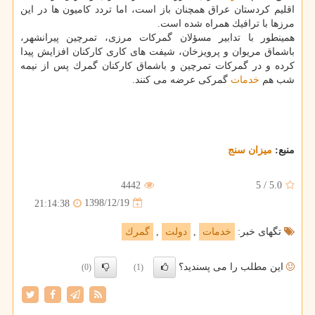
اقلیم كردستان عراق همچنان باز است، اما تردد كامیون ها در این
مرزها با ترافیك همراه شده است.
همینطور با تدابیر مسؤلان گمركات مرزی، تمرچین پیرانشهر،
باشماق مریوان و پرویزخان، شیفت های كاری كاركنان افزایش پیدا
كرده و در گمركات تمرچین و باشماق كاركنان گمرك پس از نیمه
شب هم
خدمات
گمركی عرضه می كنند.
منبع:
میزان سنج
4442
5
/
5.0
1398/12/19
21:14:38
تگهای خبر:
خدمات
,
دولت
,
گمرك
این مطلب را می پسندید؟
(0)
(1)