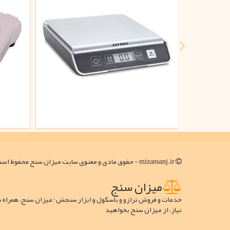
mizansanj.ir - حقوق مادی و معنوی سایت میزان سنج محفوظ است
میزان سنج
خدمات و فروش ترازو و باسکول و ابزار سنجش ؛ میزان سنج، همراه 
نیاز، از میزان سنج بخواهید