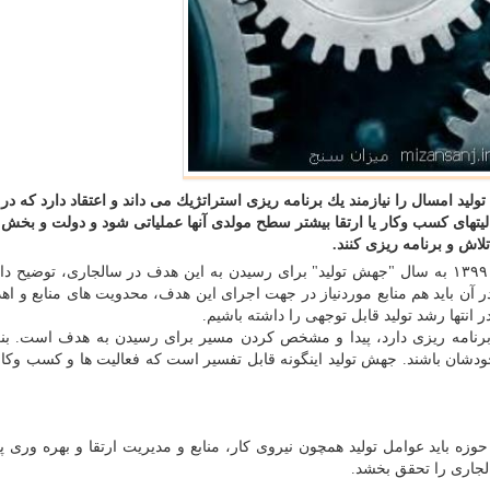
میزان سنج یك كارشناس اقتصادی تحقق ˮجهش تولید امسال را نیازمند یك برنامه ریزی استراتژیك می داند و اعتقاد دارد كه د
لیتهای كسب وكار یا ارتقا بیشتر سطح مولدی آنها عملیاتی شود و دولت و بخش
اش و برنامه ریزی كنند.
كمیل طیبی در گفتگو با ایسنا، با اشاره به نامگذاری سال ۱۳۹۹ به سال "جهش تولید" برای رسیدن به این هدف در سالجاری، تو
ر آن باید هم منابع موردنیاز در جهت اجرای این هدف، محدویت های منابع و اه
انتها رشد تولید قابل توجهی را داشته باشیم.
رنامه ریزی دارد، پیدا و مشخص كردن مسیر برای رسیدن به هدف است. بنگا
خودشان باشند. جهش تولید اینگونه قابل تفسیر است كه فعالیت ها و كسب وكار
وزه باید عوامل تولید همچون نیروی كار، منابع و مدیریت ارتقا و بهره وری پید
جاری را تحقق بخشد.