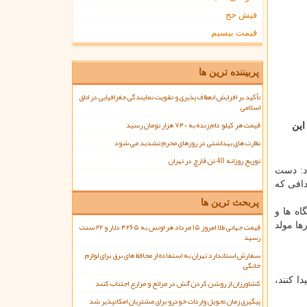
فیش حج
قیمت بیسیم
پربیننده ترین ها
تأکید بر افزایش انعطاف پذیری و تقویت نمایندگی جغرافیایی در اتاق
اسلامی
قیمت هر کیلو دام زنده به ۷۴۰ هزار تومان رسید
ر این
نظارت های بهداشتی در روزهای محرم تشدید می شود
توزیع روزانه 40 تن قارچ در تهران
ضیح داد: دست
دافی كه
پربحث ترین ها
ه ها و
ها مولد
قیمت جهانی طلا امروز ۱۵ مرداد هر اونس به ۴۲۶۵ دلار و ۲۲ سنت
رسید
سفارش استاندارد تهران به استفاده از محافظ های برق برای لوازم
خانگی
ا كنند،
کشاورزان از روشن کردن آتش در مراتع و مزارع اجتناب کنند
پیگیری زمان تحویل واردات خودرو برای مشتریان امکانپذیر شد