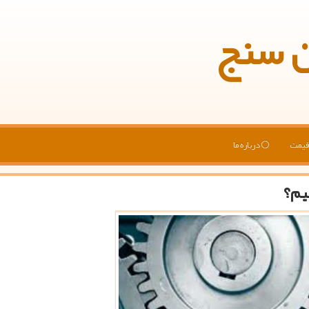
ن سنج
یمت
درباره ما