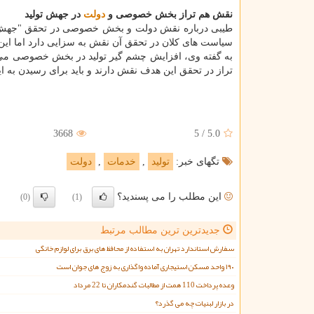
نقش هم تراز بخش خصوصی و
دولت
در جهش تولید
طیبی درباره نقش دولت و بخش خصوصی در تحقق "جهش تول
سیاست های كلان در تحقق آن نقش به سزایی دارد اما 
به گفته وی، افزایش چشم گیر تولید در بخش خصوصی می 
تراز در تحقق این هدف نقش دارند و باید برای رسیدن به ای
3668
5
/
5.0
تگهای خبر:
تولید
,
خدمات
,
دولت
این مطلب را می پسندید؟
(0)
(1)
جدیدترین ترین مطالب مرتبط
سفارش استاندارد تهران به استفاده از محافظ های برق برای لوازم خانگی
۱۹۰ واحد مسکن استیجاری آماده واگذاری به زوج های جوان است
وعده پرداخت 110 همت از مطالبات گندمکاران تا 22 مرداد
در بازار لبنیات چه می گذرد؟