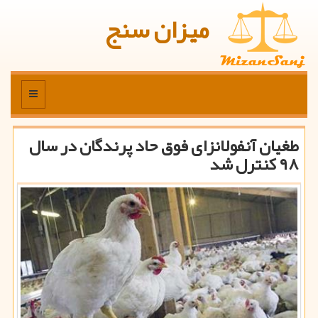
میزان سنج
منو
طغیان آنفولانزای فوق حاد پرندگان در سال
۹۸ كنترل شد