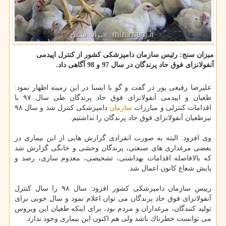
میزان سنج: رئیس سازمان دامپزشكی كشور از كنترل اپیدمی
آنفولانزای فوق حاد پرندگان در سال 97 و 98 آگاهی داد.
علیرضا رفیعی پور در گفت و گو با ایسنا در این زمینه اظهار نمود:
طغیان و اپیدمی آنفولانزای فوق حاد پرندگان طی سال ۹۷ با
اقدامات كنترلی و مبارزات
سازمان
دامپزشكی كنترل شد و سال ۹۸
نیزطغیان آنفولانزای فوق حاد پرندگان را نداشتیم.
وی افزود: البته به صورت انفرادی گزارش هایی از این بیماری در
بعضی مرغداری های صنعتی، پرندگان وحشی و خانگی گزارش شد
كه بالافاصله اقدامات بهداشتی، تشخیصی، معدوم سازی، رصد و
پایش شعاع كانون اعمال شد.
رییس سازمان دامپزشكی كشور افزود: سال ۹۸ را سال كنترل
آنفولانزای فوق حاد پرندگان می توان اعلام نمود و سال خوبی برای
تولید كنندگان، مرغداران و مردم بود، برای اینكه طغیان این ویروس
می توانست خطرناك باشد ولی هم اكنون این بیماری وجود ندارد.