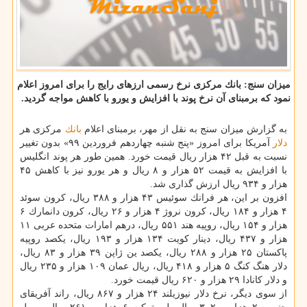
میزان سنج: بانك مركزی نرخ رسمی ارزهای رایج را برای امروز اعلام
نمود كه برمبنای آن نرخ پوند با افزایش و یورو با كاهش مواجه گردید.
به گزارش میزان سنج به نقل از مهر، برمبنای اعلام
بانك
مركزی هر
دلار
آمریكا برای امروز «پنج شنبه چهاردهم فروردین ۹۹» بدون تغییر
نسبت به قبل ۴۲ هزار ریال قیمت خورد. همین طور هر پوند انگلیس
با افزایش به قیمت ۵۲ هزار و ۸ ریال و هر یورو نیز با كاهش ۴۵
هزار و ۹۳۴ ریال ارزش گذاری شد.
افزون بر این، هر فرانك سوئیس ۴۳ هزار و ۳۸۸ ریال، كرون سوئد
۴ هزار و ۱۸۴ ریال، كرون نروژ ۴ هزار و ۲۶ ریال، كرون دانمارك ۶
هزار و ۱۵۴ ریال، روپیه هند ۵۵۱ ریال، درهم امارات متحده عربی ۱۱
هزار و ۴۳۷ ریال، دینار كویت ۱۳۴ هزار و ۱۹۳ ریال، یكصد روپیه
پاكستان ۲۵ هزار و ۲۸۸ ریال، یكصد ین ژاپن ۳۹ هزار و ۸۳ ریال،
دلار هنگ كنگ ۵ هزار و ۴۱۸ ریال، ریال عمان ۱۰۹ هزار و ۲۳۵ ریال
و دلار كانادا ۲۹ هزار و ۶۲۰ ریال قیمت خورد.
از سوی دیگر، نرخ دلار نیوزیلند ۲۴ هزار و ۸۶۷ ریال، راند آفریقای