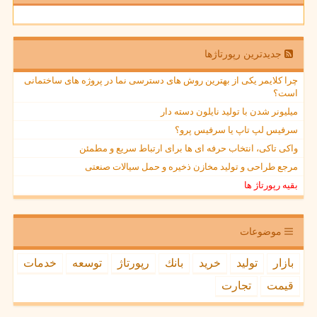
جدیدترین رپورتاژها
چرا کلایمر یکی از بهترین روش های دسترسی نما در پروژه های ساختمانی
است؟
میلیونر شدن با تولید نایلون دسته دار
سرفیس لپ تاپ یا سرفیس پرو؟
واکی تاکی، انتخاب حرفه ای ها برای ارتباط سریع و مطمئن
مرجع طراحی و تولید مخازن ذخیره و حمل سیالات صنعتی
بقیه رپورتاژ ها
موضوعات
بازار
تولید
خرید
بانك
رپورتاژ
توسعه
خدمات
قیمت
تجارت