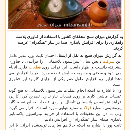
به گزارش میزان سنج محققان كشور با استفاده از فناوری پلاسما
راهكاری را برای افزایش پایداری صدا در ساز ˮهنگدرامˮ عرضه
كردند.
به گزارش میزان سنج به نقل از ایسنا،
احسان ثابت پور، مدیر عامل
این
شركت
دانش بنیان "نیتراسیون پلاسمایی" را فرآیندی با فناوری
پیشرفته دانست و اظهار داشت: این فرایند روی
قطعات
فلزی انجام
می شود و سختی و مقاومت سایش قطعه مورد نظر را افزایش می
دهد؛ ازاین رو افزایش طول عمر یكی از مزایای كاربرد این فناوری
است.
وی با اشاره به اینكه انجام عملیات نیتراسیون پلاسمایی به هیچ گونه
عملیات ماشین كاری بر روی قطعات نیاز ندارد، تصریح كرد: كاربرد
فرایند نیتراسیون پلاسمایی تابحال بر روی قطعات صنایع نفت، گاز،
پتروشیمی، صنایع
فولاد
و صنایع هوایی مورد استفاده قرار می گیرد،
ولی ما در این تحقیقات با استفاده از فرایند نیتراسیون پلاسمایی
پایداری صدای ساز "هنگدرام" را افزایش دادیم.
ثابت پور با اشاره به اینكه حالا هم سازهای تولیدشده ایرانی با این