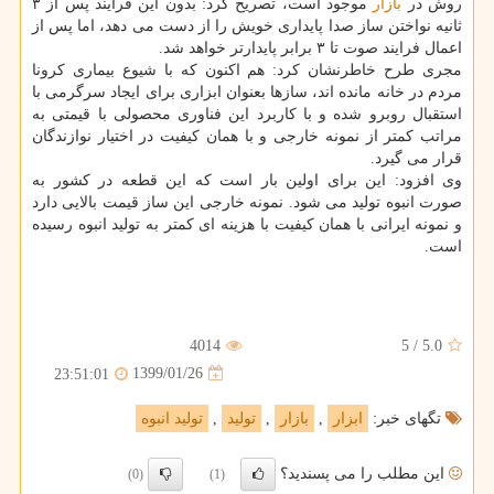
روش در
بازار
موجود است، تصریح كرد: بدون این فرایند پس از ۳
ثانیه نواختن ساز صدا پایداری خویش را از دست می دهد، اما پس از
اعمال فرایند صوت تا ۳ برابر پایدارتر خواهد شد.
مجری طرح خاطرنشان كرد: هم اكنون كه با شیوع بیماری كرونا
مردم در خانه مانده اند، سازها بعنوان ابزاری برای ایجاد سرگرمی با
استقبال روبرو شده و با كاربرد این فناوری محصولی با قیمتی به
مراتب كمتر از نمونه خارجی و با همان كیفیت در اختیار نوازندگان
قرار می گیرد.
وی افزود: این برای اولین بار است كه این قطعه در كشور به
صورت انبوه تولید می شود. نمونه خارجی این ساز قیمت بالایی دارد
و نمونه ایرانی با همان كیفیت با هزینه ای كمتر به تولید انبوه رسیده
است.
4014
5
/
5.0
1399/01/26
23:51:01
تگهای خبر:
ابزار
,
بازار
,
تولید
,
تولید انبوه
این مطلب را می پسندید؟
(0)
(1)