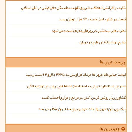
تأکید بر افزایش انعطاف پذیری و تقویت نمایندگی جغرافیایی در اتاق اسلامی
قیمت هر کیلو دام زنده به ۷۴۰ هزار تومان رسید
نظارت های بهداشتی در روزهای محرم تشدید می شود
توزیع روزانه 40 تن قارچ در تهران
پربحث ترین ها
قیمت جهانی طلا امروز ۱۵ مرداد هر اونس به ۴۲۶۵ دلار و ۲۲ سنت رسید
سفارش استاندارد تهران به استفاده از محافظ های برق برای لوازم خانگی
کشاورزان از روشن کردن آتش در مراتع و مزارع اجتناب کنند
پیگیری زمان تحویل واردات خودرو برای مشتریان امکانپذیر شد
جدیدترین ها