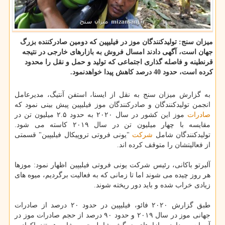
میزان سنج: تولیدكنندگان موز در فیلیپین كه دومین صادركننده بزرگ
جهان است، آگهی دادند امسال فروش به بازارهای خارجی در نتیجه
قرنطینه و فاصله گذاری اجتماعی كه تولید و حمل و نقل را محدود
كرده است، حدود 40 درصد كاهش پیدا خواهدنمود.
به گزارش میزان سنج به نقل از ایسنا، استفن آنتیگ، مدیرعامل
انجمن تولیدكنندگان و صادركنندگان موز فیلیپین پیش بینی نمود كه
صادرات
موز این كشور در سال ۲۰۲۰ به حدود ۲.۵ میلیون تن در
مقایسه با چهار میلیون تن در سال ۲۰۱۹ كاسته می شود.
تولیدكنندگان شامل
شركت
"یونی فروتی تروپیكال فیلیپین" قسمتی
از فعالیتشان را متوقف كرده اند.
آلبرتو باكانی، رئیس شركت یونی فروتی فیلیپین اظهار نمود: موزها
هر روز چیده می شوند اما تا زمانی كه به فعالیت برگردیم، میوه های
زیادی خراب شده و باید دور ریخته شوند.
طبق گزارش ۲۰۲۰ فائو، فیلیپین در حدود ۲۰ درصد از صادرات
جهانی موز در سال ۲۰۱۹ و حدود ۹۰ درصد از حجم صادرات موز در