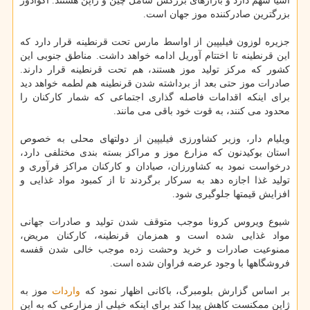
آسیا سهم دارد و بازارهای بزرگش شامل چین و ژاپن هستند. اكوادور
بزرگترین صادركننده موز جهان است.
جزیره لوزون فیلیپین از اواسط مارس تحت قرنطینه قرار دارد كه
این قرنطینه تا اختتام آوریل ادامه خواهد داشت. مناطق جنوبی این
كشور كه مركز تولید موز هستند، هم تحت قرنطینه قرار دارند.
صادرات موز حتی بعد از برداشته شدن قرنطینه هم لطمه خواهد دید
برای اینكه اقدامات فاصله گذاری اجتماعی كه شمار كاركنان را
محدود می كنند، به قوت خود باقی می مانند.
ویلیام دار، وزیر كشاورزی فیلیپین از دولتهای محلی به خصوص
استان بوكیدنون كه مزارع موز و مراكز بسته بندی مختلفی دارد،
درخواست نمود به كشاورزان، صیادان و كاركنان مراكز فرآوری و
تولید غذا اجازه دهد به سركار برگردند تا از كمبود مواد غذایی و
افزایش قیمتها جلوگیری شود.
شیوع ویروس كرونا موجب متوقف شدن تولید و صادرات جهانی
مواد غذایی شده است و همزمان قرنطینه، كاركنان مریض،
ممنوعیت صادرات و خرید وحشت زده موجب خالی شدن قفسه
فروشگاهها با وجود عرضه فراوان شده است.
بر اساس گزارش بلومبرگ، باكانی اظهار نمود كه
واردات
موز به
ژاپن ممكنست كاهش پیدا كند برای اینكه خیلی از مزارعی كه به این