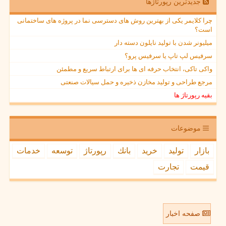
جدیدترین رپورتاژها
چرا کلایمر یکی از بهترین روش های دسترسی نما در پروژه های ساختمانی
است؟
میلیونر شدن با تولید نایلون دسته دار
سرفیس لپ تاپ یا سرفیس پرو؟
واکی تاکی، انتخاب حرفه ای ها برای ارتباط سریع و مطمئن
مرجع طراحی و تولید مخازن ذخیره و حمل سیالات صنعتی
بقیه رپورتاژ ها
موضوعات
بازار
تولید
خرید
بانك
رپورتاژ
توسعه
خدمات
قیمت
تجارت
صفحه اخبار