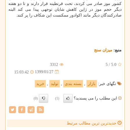
كشور موز صادر می كردند، تحت قرنطینه قرار دارند و تا دو هفته
دیگر حجم موز در ژاپن كاهش شایان توجهی پیدا می كند البته
صادركنندگان دیگر مانند اكوادور ممكنست این شكاف را پر كنند.
منبع:
میزان سنج
3312
5
/
5.0
1399/01/27
15:03:42
تگهای خبر:
بازار
,
بسته بندی
,
تولید
,
خرید
این مطلب را می پسندید؟
(0)
(1)
جدیدترین ترین مطالب مرتبط