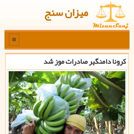
میزان سنج
منو
كرونا دامنگیر صادرات موز شد