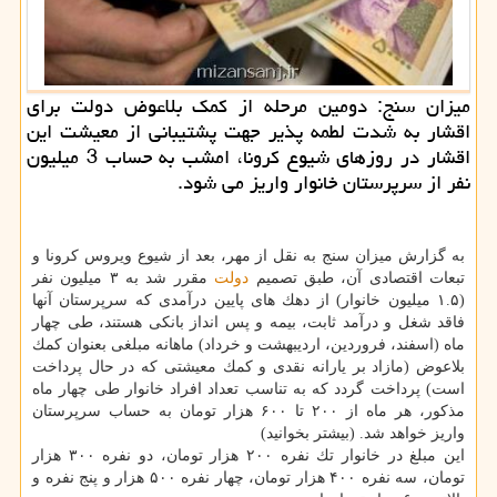
میزان سنج: دومین مرحله از كمك بلاعوض دولت برای
اقشار به شدت لطمه پذیر جهت پشتیبانی از معیشت این
اقشار در روزهای شیوع كرونا، امشب به حساب 3 میلیون
نفر از سرپرستان خانوار واریز می شود.
به گزارش میزان سنج به نقل از مهر، بعد از شیوع ویروس كرونا و
تبعات اقتصادی آن، طبق تصمیم
دولت
مقرر شد به ۳ میلیون نفر
(۱.۵ میلیون خانوار) از دهك های پایین درآمدی كه سرپرستان آنها
فاقد شغل و درآمد ثابت، بیمه و پس انداز بانكی هستند، طی چهار
ماه (اسفند، فروردین، اردیبهشت و خرداد) ماهانه مبلغی بعنوان كمك
بلاعوض (مازاد بر یارانه نقدی و كمك معیشتی كه در حال پرداخت
است) پرداخت گردد كه به تناسب تعداد افراد خانوار طی چهار ماه
مذكور، هر ماه از ۲۰۰ تا ۶۰۰ هزار تومان به حساب سرپرستان
واریز خواهد شد. (بیشتر بخوانید)
این مبلغ در خانوار تك نفره ۲۰۰ هزار تومان، دو نفره ۳۰۰ هزار
تومان، سه نفره ۴۰۰ هزار تومان، چهار نفره ۵۰۰ هزار و پنج نفره و