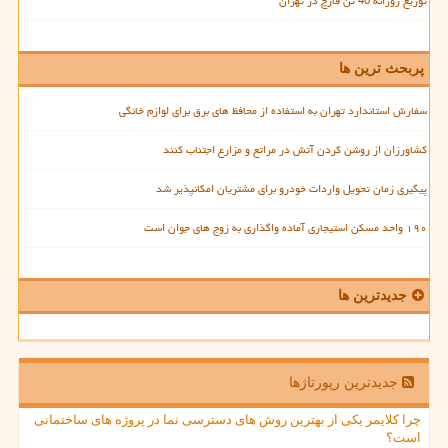
توزیع روزانه 40 تن قارچ در تهران
پربحث ترین ها
سفارش استاندارد تهران به استفاده از محافظ های برق برای لوازم خانگی
کشاورزان از روشن کردن آتش در مراتع و مزارع اجتناب کنند
پیگیری زمان تحویل واردات خودرو برای مشتریان امکانپذیر شد
۱۹۰ واحد مسکن استیجاری آماده واگذاری به زوج های جوان است
جدیدترین ها
جدیدترین رپورتاژها
چرا کلایمر یکی از بهترین روش های دسترسی نما در پروژه های ساختمانی
است؟