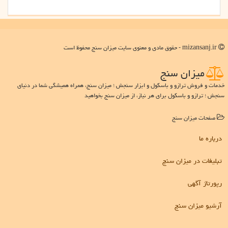
mizansanj.ir - حقوق مادی و معنوی سایت میزان سنج محفوظ است
میزان سنج
خدمات و فروش ترازو و باسکول و ابزار سنجش ؛ میزان سنج، همراه همیشگی شما در دنیای
سنجش ؛ ترازو و باسکول برای هر نیاز، از میزان سنج بخواهید
صفحات میزان سنج
درباره ما
تبلیغات در میزان سنج
رپورتاژ آگهی
آرشیو میزان سنج