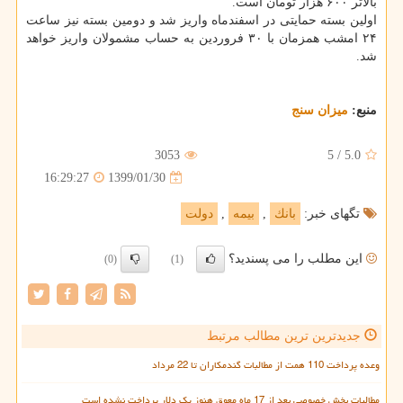
بالاتر ۶۰۰ هزار تومان است.
اولین بسته حمایتی در اسفندماه واریز شد و دومین بسته نیز ساعت
۲۴ امشب همزمان با ۳۰ فروردین به حساب مشمولان واریز خواهد
شد.
منبع:
میزان سنج
3053
5
/
5.0
1399/01/30
16:29:27
تگهای خبر:
بانك
,
بیمه
,
دولت
این مطلب را می پسندید؟
(0)
(1)
جدیدترین ترین مطالب مرتبط
وعده پرداخت 110 همت از مطالبات گندمکاران تا 22 مرداد
مطالبات بخش خصوصی بعد از 17 ماه معوق هنوز یک دلار پرداخت نشده است