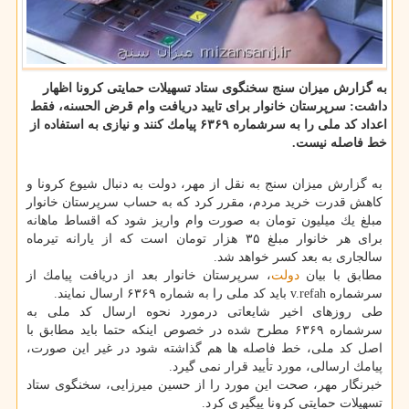
به گزارش میزان سنج سخنگوی ستاد تسهیلات حمایتی كرونا اظهار
داشت: سرپرستان خانوار برای تایید دریافت وام قرض الحسنه، فقط
اعداد كد ملی را به سرشماره ۶۳۶۹ پیامك كنند و نیازی به استفاده از
خط فاصله نیست.
به گزارش میزان سنج به نقل از مهر، دولت به دنبال شیوع كرونا و
كاهش قدرت خرید مردم، مقرر كرد كه به حساب سرپرستان خانوار
مبلغ یك میلیون تومان به صورت وام واریز شود كه اقساط ماهانه
برای هر خانوار مبلغ ۳۵ هزار تومان است كه از یارانه تیرماه
سالجاری به بعد كسر خواهد شد.
مطابق با بیان
دولت
، سرپرستان خانوار بعد از دریافت پیامك از
سرشماره v.refah باید كد ملی را به شماره ۶۳۶۹ ارسال نمایند.
طی روزهای اخیر شایعاتی درمورد نحوه ارسال كد ملی به
سرشماره ۶۳۶۹ مطرح شده در خصوص اینكه حتما باید مطابق با
اصل كد ملی، خط فاصله ها هم گذاشته شود در غیر این صورت،
پیامك ارسالی، مورد تأیید قرار نمی گیرد.
خبرنگار مهر، صحت این مورد را از حسین میرزایی، سخنگوی ستاد
تسهیلات حمایتی كرونا پیگیری كرد.