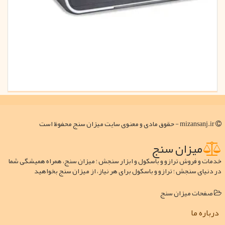
mizansanj.ir - حقوق مادی و معنوی سایت میزان سنج محفوظ است
میزان سنج
خدمات و فروش ترازو و باسکول و ابزار سنجش ؛ میزان سنج، همراه همیشگی شما
در دنیای سنجش ؛ ترازو و باسکول برای هر نیاز، از میزان سنج بخواهید
صفحات میزان سنج
درباره ما