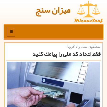
میزان سنج
منو
سخنگوی ستاد وام كرونا :
فقط اعداد كد ملی را پیامك كنید