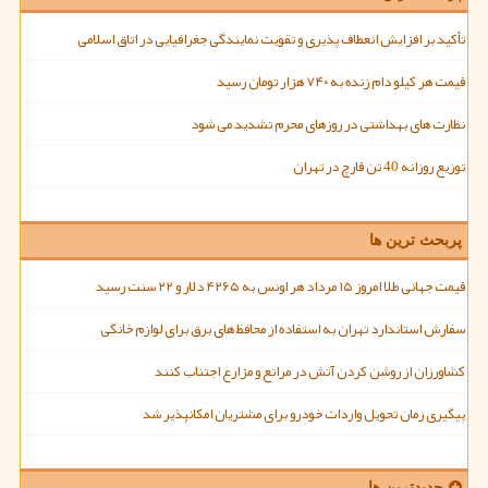
تأکید بر افزایش انعطاف پذیری و تقویت نمایندگی جغرافیایی در اتاق اسلامی
قیمت هر کیلو دام زنده به ۷۴۰ هزار تومان رسید
نظارت های بهداشتی در روزهای محرم تشدید می شود
توزیع روزانه 40 تن قارچ در تهران
پربحث ترین ها
قیمت جهانی طلا امروز ۱۵ مرداد هر اونس به ۴۲۶۵ دلار و ۲۲ سنت رسید
سفارش استاندارد تهران به استفاده از محافظ های برق برای لوازم خانگی
کشاورزان از روشن کردن آتش در مراتع و مزارع اجتناب کنند
پیگیری زمان تحویل واردات خودرو برای مشتریان امکانپذیر شد
جدیدترین ها