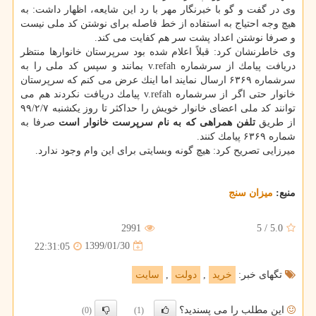
وی در گفت و گو با خبرنگار مهر با رد این شایعه، اظهار داشت: به
هیچ وجه احتیاج به استفاده از خط فاصله برای نوشتن كد ملی نیست
و صرفا نوشتن اعداد پشت سر هم كفایت می كند.
وی خاطرنشان كرد: قبلاً اعلام شده بود سرپرستان خانوارها منتظر
دریافت پیامك از سرشماره v.refah بمانند و سپس كد ملی را به
سرشماره ۶۳۶۹ ارسال نمایند اما اینك عرض می كنم كه سرپرستان
خانوار حتی اگر از سرشماره v.refah پیامك دریافت نكردند هم می
توانند كد ملی اعضای خانوار خویش را حداكثر تا روز یكشنبه ۹۹/۲/۷
از طریق
تلفن همراهی كه به نام سرپرست خانوار است
صرفا به
شماره ۶۳۶۹ پیامك كنند.
میرزایی تصریح كرد: هیچ گونه وبسایتی برای این وام وجود ندارد.
منبع:
میزان سنج
2991
5
/
5.0
1399/01/30
22:31:05
تگهای خبر:
خرید
,
دولت
,
سایت
این مطلب را می پسندید؟
(0)
(1)