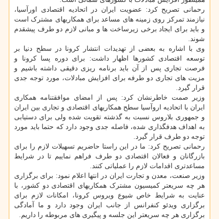
رحمانی تصریح کرد: عضویت ایران در اتحادیه اقتصادی اورآسیا،
نیازمند تمرکز روی زمینه های مساعد برای همکاریهای مشترک است
و باید برای ایجاد برخی زیرساخت ها و مبانی لازم دو طرف پیشقدم
شوند.
وی با اشاره به بعضی از تهدیدات انتشار کرونا در سطح دنیا بر
توسعه اقتصادی کشورها اظهار داشت: برای دوره پسا کرونا و
فرصت تجاری پس از آن باید برنامه ریزی دقیقی داشته باشیم و
مزیت های تجاری دو طرفه برای افزایش مبادلات، مورد توجه جدی
قرار گیرد.
وزیر صمت خاطرنشان کرد: پس از امضای موافقتنامه همکاری
ایران با اتحادیه اروآسیا سطح همکاریهای اقتصادی و تجاری بین ایران
و جمهوری بلاروس نسبت به گذشته تقویت شده ولی برای دستیابی
به اهداف هدفگذاری شده، فاصله جدی وجود دارد که حتما باید مورد
توجه دو طرف قرار گیرد.
رحمانی تصریح کرد: ما در این راستا حاضریم تسهیلات لازم را برای
بازرگانان و فعالان اقتصادی دو طرف فراهم نماییم تا در شرایط
مساعدتری اقدامات لازم را عملیاتی کنند.
وزیر صنعت، معدن و تجارت ایران در انتها اعلام نمود: برای برگزاری
هر چه سریعتر کمیسیون مشترک همکاریهای اقتصادی دو کشور، با
عنایت به شرایط خاص شیوع ویروس کرونا، امکانات لازم برای
برگزاری ویدئو کنفرانس از جانب ایران وجود دارد و ما آمادگی
برگزاری هر چه سریعتر این جلسه و پیگیری های مربوطه را داریم.