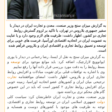
به گزارش میزان سنج وزیر صنعت، معدن و تجارت ایران در دیدار با
سفیر جمهوری بلاروس در تهران، با تاكید بر لزوم گسترش روابط
تجاری دو كشور، اظهار داشت: ظرفیت های لازم وجود دارد و با عنایت
به عضویت ایران در اتحادیه اقتصادی اورآسیا، فرصت های خوبی برای
توسعه و تعمیق روابط تجاری و اقتصادی ایران و بلاروس فرآهم شده
است.
به گزارش میزان سنج به نقل از ایسنا، رضا رحمانی در دیدار با یوری
ایوانوویچ لازارچیک، اضافه کرد: باید موانع موجود برای
توسعه
و
بسط روابط را به دقت مورد بررسی قرار داده آنها را رفع نماییم.
وی با اشاره به توافقات قبلی برای تقویت مبادلات و افزایش روابط
تجاری ایران و بلاروس، اظهار داشت: امضای موافقتنامه
تجارت
ترجیحی میان ایران و کشورهای عضو اتحادیه اوراسیا، زمینه خوبی
برای افزایش روابط تجاری ۲ کشور است که باید در این خصوص
گام های محکم تری برداشته شود.
وزیر صنعت، معدن و تجارت ایران خاطرنشان کرد: سیاست کلی
دولت
جمهوری اسلامی ایران در توسعه روابط تجاری و اقتصادی،
توجه به ظرفیت های موجود با کشورهای دوست و همسایه و
همینطور افزایش مبادلات با کشورهای شمالی است.