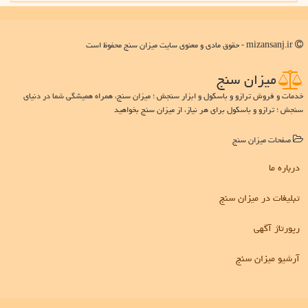
mizansanj.ir - حقوق مادی و معنوی سایت میزان سنج محفوظ است
میزان سنج
خدمات و فروش ترازو و باسکول و ابزار سنجش ؛ میزان سنج، همراه همیشگی شما در دنیای
سنجش ؛ ترازو و باسکول برای هر نیاز، از میزان سنج بخواهید
صفحات میزان سنج
درباره ما
تبلیغات در میزان سنج
رپورتاژ آگهی
آرشیو میزان سنج