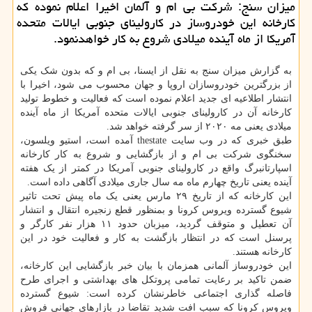
میزان سنج: شركت بی ام و آلمان اخیرا اعلام نموده كه
كارخانه این خودروساز در كارولینای جنوبی ایالات متحده
آمریكا از ماه آینده میلادی شروع به كار خواهدنمود.
به گزارش میزان سنج به نقل از ایسنا، بی ام و که بدون شک یکی
از بزرگترین خودروسازان اروپا و جهان محسوب می شود، اخیرا با
انتشار اطلاعیه ای جدید اعلام نموده است که فعالیت و خطوط تولید
کارخانه آن در کارولینای جنوبی ایالات متحده آمریکا از ماه آینده
میلادی یعنی مه ۲۰۲۰ از سر گرفته خواهد شد.
طبق خبری که در وب سایت thestate آمده است، استیو ویلسون،
سخنگوی شرکت بی ام و از بازگشایی و شروع به کار کارخانه
اسپارتانبرگ واقع در کارولینای جنوبی آمریکا در کمتر از یک هفته
آینده یعنی تاریخ چهارم ماه مه سال جاری میلادی آگاهی داده است.
این کارخانه که از تاریخ ۲۹ مارس یعنی یک ماه پیش تحت تاثیر
شیوع گسترده ویروس کرونا و بمنظور قطع زنجیره انتقال و انتشار
آن تعطیل و متوقف گردید، میزبان حدود ۱۱ هزار نفر کارگر و
پرسنل است که در انتظار بازگشت به کار و فعالیت خود در این
کارخانه هستند.
این خودروساز آلمانی همزمان با بیان خبر بازگشایی این کارخانه،
ضمن تاکید بر رعایت تمامی پروتکل های بهداشتی و اجرای طرح
فاصله گذاری اجتماعی خاطرنشان کرده است: شیوع گسترده
ویروس کرونا که سبب افت شدید تقاضا در بازارهای جهانی فروش