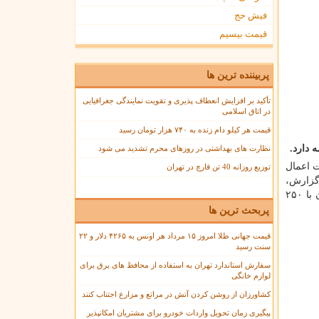
فیش حج
قیمت بیسیم
پربیننده ترین ها
تأکید بر افزایش انعطاف پذیری و تقویت نمایندگی جغرافیایی
در اتاق اسلامی
قیمت هر کیلو دام زنده به ۷۴۰ هزار تومان رسید
 دارد.
نظارت های بهداشتی در روزهای محرم تشدید می شود
 اعمال
توزیع روزانه 40 تن قارچ در تهران
فرنگی که قیمت آنها از امروز قیمت آنها در میادین میوه و تره بار کاهش یافته اند، به شرح زیر اعلام شده است. ۱- بادمجان با ۲۵۰
پربحث ترین ها
قیمت جهانی طلا امروز ۱۵ مرداد هر اونس به ۴۲۶۵ دلار و ۲۲
سنت رسید
سفارش استاندارد تهران به استفاده از محافظ های برق برای
لوازم خانگی
کشاورزان از روشن کردن آتش در مراتع و مزارع اجتناب کنند
پیگیری زمان تحویل واردات خودرو برای مشتریان امکانپذیر