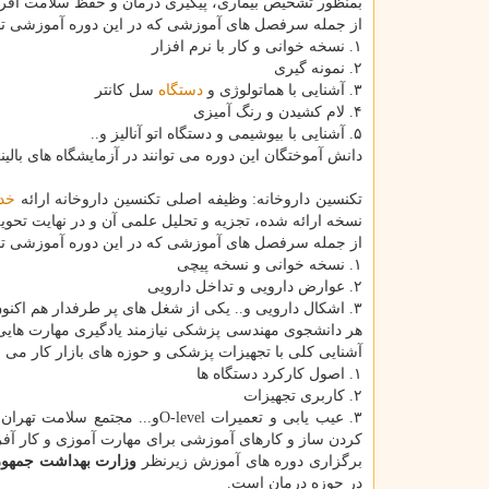
بمنظور تشخیص بیماری، پیگیری درمان و حفظ سلامت افرا
از جمله سرفصل های آموزشی که در این دوره آموزشی 
۱. نسخه خوانی و کار با نرم افزار
۲. نمونه گیری
۳. آشنایی با هماتولوژی و
دستگاه
سل کانتر
۴. لام کشیدن و رنگ آمیزی
۵. آشنایی با بیوشیمی و دستگاه اتو آنالیز و..
دانش آموختگان این دوره می توانند در آزمایشگاه های بالی
تکنسین داروخانه: وظیفه اصلی تکنسین داروخانه ارائه
خد
نسخه ارائه شده، تجزیه و تحلیل علمی آن و در نهایت تحویل 
از جمله سرفصل های آموزشی که در این دوره آموزشی 
۱. نسخه خوانی و نسخه پیچی
۲. عوارض دارویی و تداخل دارویی
۳. اشکال دارویی و.. یکی از شغل های پر طرفدار هم اکنون برای عموم افراد جامعه است. تعمیر تجهیزات بیمارستانی:
هر دانشجوی مهندسی پزشکی نیازمند یادگیری مهارت هایی پای
آشنایی کلی با تجهیزات پزشکی و حوزه های بازار کار 
۱. اصول کارکرد دستگاه ها
۲. کاربری تجهیزات
کردن ساز و کارهای آموزشی برای مهارت آموزی و کار آفر
برگزاری دوره های آموزش زیرنظر
وزارت بهداشت جمهوری
در حوزه درمان است.