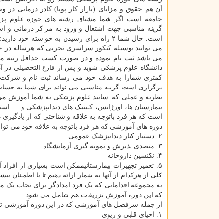
آن هم حقوق و مزایای (بازار کار پویا) کادر درمانی در 
جامعه است اگر شما مشتاق رشته های حوزه علوم پز
گزینه مناسبی جهت اشتغال و ورود به مراکز درمانی و ا
است. حال شما ۲ راه برای رسیدن به خواسته خود دار
می توانید بوسیله کنکور سراسری تجربی که هرساله در ح
می باشد ثبت نام نموده و در صورت کسب حداقل رتبه مورد
دانشگاه علوم پزشکی شوید و پس از فارغ التحصیلی در آ
کمتری شمارا به هدف خود می رساند ثبت نام و شرکت 
برگزاری است گزینه مناسبی می تواند برای شما به حساب 
نظریه و عملی که اساتید علوم پزشکی به شما آموزش می د
بیمارستان ها، اورژانس، کلینیک های دندانپزشکی و … استخ
است که هر فرد باتوجه به علاقه و شناختی که از یادگیری در
دوره های آموزشی که هر فرد باتوجه به علاقه خود می تواند ثبت نام و شرکت 
۲. دستیار کنار دندانپزشک عمومی
۳. متصدی پذیرش و نمونه گیری آزمایشگاه
۴. تکنسین داروخانه
۵. تعمیر تجهیزات بیمارستانیممکن است بسیاری از افرا
کلی از هرکدام از آنها به شمار ارائه دهیم تا با اطمینان بی
به مجموعه اقداماتی که یک فرد امدادگر برای نجات یک مص
که این دوره آموزش تزریقات هم شامل می شود.
از جمله سرفصل های آموزشی که در این دوره آموزشی 
۱. احیای قلبی و ریوی