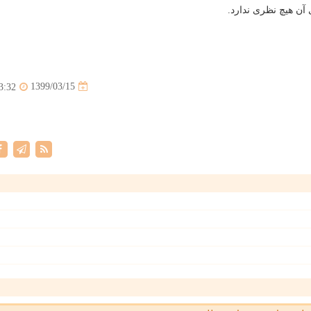
آن هیچ نظری ندارد.
1399/03/15
3:32