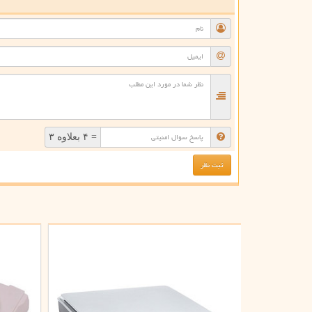
ن
= ۴ بعلاوه ۳