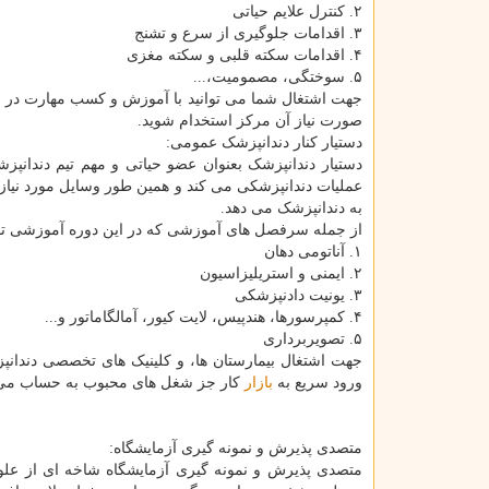
۲. کنترل علایم حیاتی
۳. اقدامات جلوگیری از سرع و تشنج
۴. اقدامات سکته قلبی و سکته مغزی
۵. سوختگی، مصمومیت،...
جهت اشتغال شما می توانید با آموزش و کسب مهارت در 
صورت نیاز آن مرکز استخدام شوید.
دستیار کنار دندانپزشک عمومی:
دستیار دندانپزشک بعنوان عضو حیاتی و مهم تیم دندانپز
عملیات دندانپزشکی می کند و همین طور وسایل مورد نیاز ر
به دندانپزشک می دهد.
از جمله سرفصل های آموزشی که در این دوره آموزشی 
۱. آناتومی دهان
۲. ایمنی و استریلیزاسیون
۳. یونیت دادنپزشکی
۴. کمپرسورها، هندپیس، لایت کیور، آمالگاماتور و...
۵. تصویربرداری
جهت اشتغال بیمارستان ها، و کلینیک های تخصصی دندانپز
ورود سریع به
بازار
کار جز شغل های محبوب به حساب می آ
متصدی پذیرش و نمونه گیری آزمایشگاه:
متصدی پذیرش و نمونه گیری آزمایشگاه شاخه ای از علوم