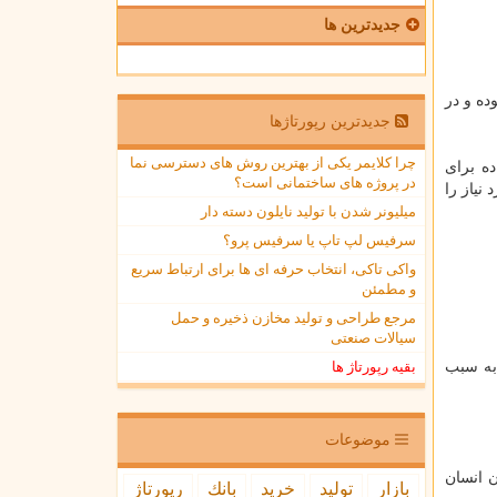
جدیدترین ها
ه و در
جدیدترین رپورتاژها
چرا کلایمر یکی از بهترین روش های دسترسی نما
ده برای
در پروژه های ساختمانی است؟
نیاز را
میلیونر شدن با تولید نایلون دسته دار
سرفیس لپ تاپ یا سرفیس پرو؟
واکی تاکی، انتخاب حرفه ای ها برای ارتباط سریع
و مطمئن
مرجع طراحی و تولید مخازن ذخیره و حمل
سیالات صنعتی
 به سبب
بقیه رپورتاژ ها
موضوعات
 انسان
بازار
تولید
خرید
بانك
رپورتاژ