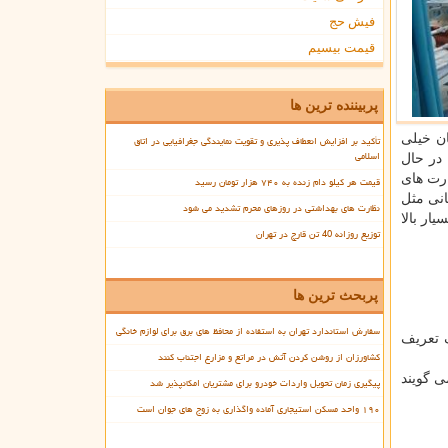
فیش حج
قیمت بیسیم
پربیننده ترین ها
ان خیلی
تأکید بر افزایش انعطاف پذیری و تقویت نمایندگی جغرافیایی در اتاق
اسلامی
در حال
ارت های
قیمت هر کیلو دام زنده به ۷۴۰ هزار تومان رسید
انی مثل
نظارت های بهداشتی در روزهای محرم تشدید می شود
ار بالا
توزیع روزانه 40 تن قارچ در تهران
پربحث ترین ها
سفارش استاندارد تهران به استفاده از محافظ های برق برای لوازم خانگی
ک تعریف
کشاورزان از روشن کردن آتش در مراتع و مزارع اجتناب کنند
ی گویند
پیگیری زمان تحویل واردات خودرو برای مشتریان امکانپذیر شد
۱۹۰ واحد مسکن استیجاری آماده واگذاری به زوج های جوان است