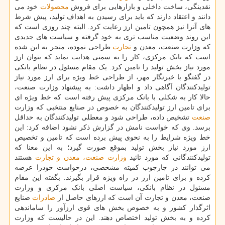
نقدینگی، ساخت داخلی و بازارهایی برای فروش
محصولات
خود می
دانند و اعتقاد دارند که باید برای رسیدن به اهداف تولید، پیش شرط
های آنرا نیز همچون تامین ارز رعایت کرد. البته چند روزی است که
این روند وضعیت مناسب تری به خود گرفته و سیاست های جدیدی
که وزارت صنعت، معدن و
تجارت
طراحی نموده، منجر به این شده
است که بانک مرکزی، کار را به سمتی هدایت نماید که بتوان ارز
مورد نیاز بخش تولید را تامین کرد. یک مقام مسئول در نظام بانکی
در گفتگو با خبرنگار مهر، از طراحی خط ویژه برای ارز مورد نیاز
تولیدکنندگان آگاهی داد و اظهار داشت: به پیشنهاد وزارت صنعت،
حالا کار به شکلی با بانک مرکزی پیش رفته است که خط ویژه ای
برای تامین ارز تولیدکنندگان به خصوص در صنایع منتخبی که وزارت
صنعت
تشخیص داده، طراحی شود و معطلی تولیدکنندگان به حداقل
برسد. وی که خواست نامش در گزارش ذکر نشود اضافه کرد: این
خط ویژه شرایط را به نحوی پیش برده است که تامین و تخصیص
ارز مورد نیاز بخش تولید بموقع صورت گیرد؛ به این معنا که
تولیدکنندگانی که مورد تائید
وزارت صنعت، معدن و تجارت
هستند
می توانند در چارچوب کمیته مشخصی، درخواست خودرا عرضه
کرده و برای تامین ارز در راه ویژه قرار بگیرند. بگفته این مقام
مسئول در نظام بانکی، سیاست اصلی بانک مرکزی و وزارت
صنعت، معدن و تجارت آن است که ارزهای حاصل از
صادرات
صنایع
اثرگذار کشور و به خصوص بخش های قوی ارزآور را ساماندهی
کرده و به بخش تولید اختصاص دهند. این در حالیست که وزارت