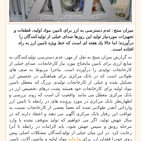
میزان سنج: عدم دسترسی به ارز برای تامین مواد اولیه، قطعات و
تجهیزات موردنیاز تولید این روزها صدای خیلی از تولیدكنندگان را
درآورده؛ اما حالا یك هفته ای است كه خط ویژه تامین ارز به راه
افتاده است.
به گزارش میزان سنج به نقل از مهر، عدم دسترسی تولیدکنندگان به
منابع ارزی برای تامین مایحتاج مورد نیاز کارخانجات، صدای خیلی از
کارخانجات تولیدی را درآورده است. ماجرا مربوط به صف های
طولانی است که در بانک مرکزی برای هماهنگی در تخصیص ارز
تشکیل شده و خیلی از کارخانجات تولیدی بزرگ که معطل تامین
مواد اولیه برای کارخانجات خود هستند پشت درهای تخصیص ارز در
بانک مرکزی معطل می مانند. واقعیت آن است که روند بررسی و
اظهارنظر بانک مرکزی در مورد پرونده های در رابطه با تامین ارز
وارداتی آنقدر طولانی شده که بعضاً بعضی از کارخانجات نسبت به
عواقب این رفتار بانک مرکزی آگهی می دهند و اعتقاد دارند که در
سال جهش تولید، اگر می خواهیم که تولید متوقف نشده یا وارد
مرحله رونق و سپس جهش شود، باید الزامات در رابطه با آنرا
رعایت کرد. در این میان خیلی از تولیدکنندگان مشکلات اصلی پیش
روی خودرا فقدان ارز برای
واردات
مواد اولیه و ماشین آلات، تامین