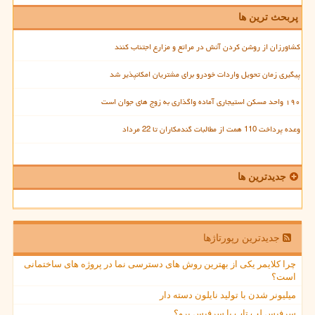
پربحث ترین ها
کشاورزان از روشن کردن آتش در مراتع و مزارع اجتناب کنند
پیگیری زمان تحویل واردات خودرو برای مشتریان امکانپذیر شد
۱۹۰ واحد مسکن استیجاری آماده واگذاری به زوج های جوان است
وعده پرداخت 110 همت از مطالبات گندمکاران تا 22 مرداد
جدیدترین ها
جدیدترین رپورتاژها
چرا کلایمر یکی از بهترین روش های دسترسی نما در پروژه های ساختمانی
است؟
میلیونر شدن با تولید نایلون دسته دار
سرفیس لپ تاپ یا سرفیس پرو؟