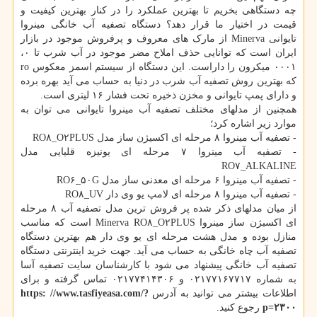
چه دستگاهی بخریم تا بهترین عملکرد را در کنار بهترین کیفیت و
قیمت در اختیار ما قرار دهد؟ دستگاه تصفیه آب خانگی مینروا
تایوانی Minerva از مارک های معروف و پرفروش موجود در بازار
ایران است که توانایی حذف املاح مضر موجود در آب شرب تا ۰،
۰۰۰۱ میکرون را داراست. این دستگاه از سیستم اسمز معکوس ro
که بهترین روش تصفیه آب شرب در دنیا به حساب می آید بهره برده
و دارای پمپ تایوانی و مخزن ذخیره تحت فشار ۱۶ لیتری است.
همچنین از مدلهای مختلف تصفیه آب مینروا تایوانی می توان به
موارد زیر اشاره کرد؛
- تصفیه آب مینروا ۸ مرحله ای اکسیژن ساز مدل RO۸_O۲PLUS
- تصفیه آب مینروا ۷ مرحله ای یونیزه قلیایی مدل
RO۷_ALKALINE
- تصفیه آب مینروا ۶ مرحله ای معدنی ساز مدل RO۶_۵۰G
- تصفیه آب مینروا ۸ مرحله ای لامپ یو وی دار RO۸_UV
از میان مدلهای ذکر شده پر فروش ترین مدل تصفیه آب ۸ مرحله
ای اکسیژن ساز مینروا Minerva RO۸_O۲PLUS است که مناسب
منازل بوده و مدل هشت مرحله ای یو وی دار هم بهترین دستگاه
تصفیه آب چاه خانگی به حساب می آید. جهت خرید اینترنتی دستگاه
تصفیه آب خانگی پیشنهاد می شود با کارشناسان سایت تصفیه آسا
به شماره ۰۲۱۷۷۱۶۷۷۱۷ و ۰۲۱۷۷۴۱۴۳۰۶ تماس گرفته و برای
اطلاعات بیشتر می توانید به آدرس
https: //www.tasfiyeasa.com/?
p=۲۳۰۰
رجوع کنید.