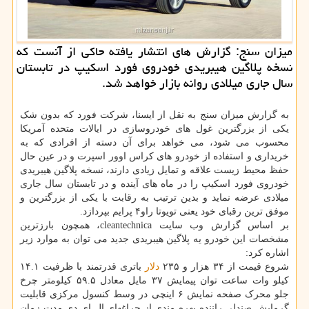
میزان سنج: گزارش های انتشار یافته حاكی از آنست كه
نسخه پلاگین هیبریدی خودروی فورد اسكیپ در تابستان
سال جاری میلادی روانه بازار خواهد شد.
به گزارش میزان سنج به نقل از ایسنا، شرکت فورد که بدون شک
یکی از بزرگترین غول های خودروسازی در ایالات متحده آمریکا
محسوب می شود، می خواهد برای آن دسته از افرادی که به
خریداری و استفاده از خودرو های کراس اوور اسپرت و در عین حال
حفظ محیط زیست علاقه و تمایل زیادی دارند، نسخه پلاگین هیبریدی
خودروی فورد اسکیپ را در ماه های آینده و در تابستان سال جاری
میلادی عرضه نماید و بدین ترتیب به رقابت با یکی از بزرگترین و
موفق ترین رقبای خود یعنی تویوتا راو۴ پرایم بپردازد.
بر اساس گزارش وب سایت cleantechnica، همچون بارزترین
مشخصات این خودرو یه پلاگین هیبریدی جدید می توان به موارد زیر
اشاره کرد:
شروع قیمت از ۳۴ هزار و ۲۳۵
دلار
باتری قدرتمند با ظرفیت ۱۴.۱
کیلو وات ساعت توان پیمایش ۳۷ مایل معادل ۵۹.۵ کیلومتر چرخ
جلو محرک صفحه نمایش ۶ اینچی در وسط کنسول مرکزی قابلیت
گرمایش صندلی راننده بهره مندی از چراغهای ال ای دی مدت زمان