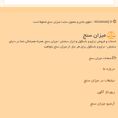
mizansanj.ir - حقوق مادی و معنوی سایت میزان سنج محفوظ است
میزان سنج
خدمات و فروش ترازو و باسکول و ابزار سنجش ؛ میزان سنج، همراه همیشگی شما در دنیای
سنجش ؛ ترازو و باسکول برای هر نیاز، از میزان سنج بخواهید
صفحات میزان سنج
درباره ما
تبلیغات در میزان سنج
رپورتاژ آگهی
آرشیو میزان سنج