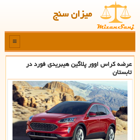
میزان سنج
منو
عرضه كراس اوور پلاگین هیبریدی فورد در
تابستان