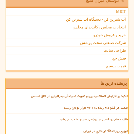
دوستان میزان سنج
MIGT
آب شیرین کن - دستگاه آب شیرین کن
انتخابات مجلس ، کاندیدای مجلس
خرید و فروش خودرو
شرکت صنعتی سخت پوشش
طراحی سایت
فیش حج
قیمت بیسیم
پربیننده ترین ها
تأکید بر افزایش انعطاف پذیری و تقویت نمایندگی جغرافیایی در اتاق اسلامی
قیمت هر کیلو دام زنده به ۷۴۰ هزار تومان رسید
نظارت های بهداشتی در روزهای محرم تشدید می شود
توزیع روزانه 40 تن قارچ در تهران