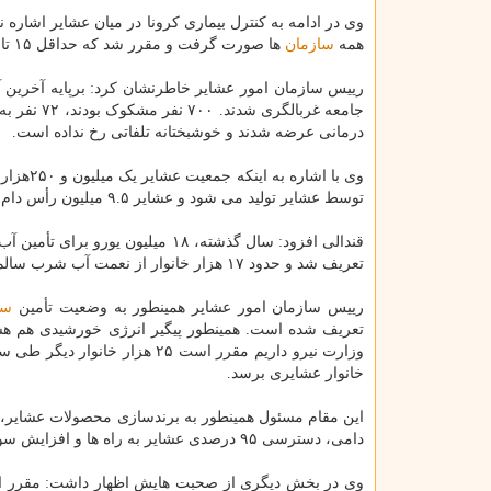
وی در ادامه به کنترل بیماری کرونا در میان عشایر اشاره ن
همه
سازمان
ها صورت گرفت و مقرر شد که حداقل ۱۵ تا ۳۰روز در کوچ عشایر تاخیر داشته باشیم.
درمانی عرضه شدند و خوشبختانه تلفاتی رخ نداده است.
توسط عشایر تولید می شود و عشایر ۹.۵ میلیون رأس دام را سالانه به
تعریف شد و حدود ۱۷ هزار خانوار از نعمت آب شرب سالم بهره مند شدند. سال جاری هم ۹ میلیارد یورو هم برای این مورد اختصاص یافته است.
رییس سازمان امور عشایر همینطور به وضعیت تأمین
سو
خانوار عشایری برسد.
این مقام مسئول همینطور به برندسازی محصولات عشایر، ع
دامی، دسترسی ۹۵ درصدی عشایر به راه ها و افزایش سواد عشایر هم اشاره نمود.
وی در بخش دیگری از صحبت هایش اظهار داشت: مقرر است د