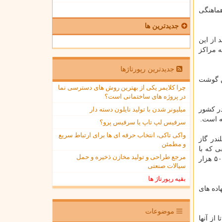
هماهنگی
جدیدترین ها
ن آمار وزارت بهداشت، حدود ۲۱۵ هزار نفر از جامعه عشایر یعنی حدود ۲۰ درصد از این
 داده شدند و به مراکز
جدیدترین رپورتاژها
ر چارچوب ۲۱۳ هزار خانوار است، اظهار نمود: حدود ۱۹۰ هزار تن گوشت
چرا کلایمر یکی از بهترین روش های دسترسی نما
در پروژه های ساختمانی است؟
میلیونر شدن با تولید نایلون دسته دار
ص یافت.۴۱۳ پروژه با ۲۵۳ میلیارد تومان در کشور
سرفیس لپ تاپ یا سرفیس پرو؟
واکی تاکی، انتخاب حرفه ای ها برای ارتباط سریع
اظهار داشت: در سال برای هر خانوار ۳۶ سیلندر گاز
و مطمئن
 توافقی که با
مرجع طراحی و تولید مخازن ذخیره و حمل
وزارت نیرو داریم مقرر است ۲۵ هزار خانوار دیگر طی سال جاری از انرژی خورشیدی بهره مند شوند و تا آخر سال ۱۴۰۰، این رقم به ۵۰ هزار
سیالات صنعتی
بقیه رپورتاژ ها
اده های
موضوعات
از آنها