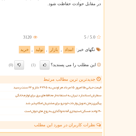
در مقابل حوادث حفاظت شود.
3120
5
/
5.0
تگهای خبر:
امداد
,
بازار
,
تولید
,
خرید
این مطلب را می پسندید؟
(0)
(1)
جدیدترین ترین مطالب مرتبط
قیمت جهانی طلا امروز ۱۵ مرداد هر اونس به ۴۲۶۵ دلار و ۲۲ سنت رسید
سفارش استاندارد تهران به استفاده از محافظ های برق برای لوازم خانگی
پیگیری زمان تحویل واردات خودرو برای مشتریان امکانپذیر شد
۱۹۰ واحد مسکن استیجاری آماده واگذاری به زوج های جوان است
نظرات کاربران در مورد این مطلب