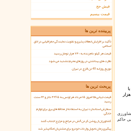
فیش حج
قیمت بیسیم
پربیننده ترین ها
تأکید بر افزایش انعطاف پذیری و تقویت نمایندگی جغرافیایی در اتاق
اسلامی
قیمت هر کیلو دام زنده به ۷۴۰ هزار تومان رسید
نظارت های بهداشتی در روزهای محرم تشدید می شود
توزیع روزانه 40 تن قارچ در تهران
پربحث ترین ها
 با
و داریم، مقرر است ۲۵ هزار خانوار دیگر طی سال جاری از انرژی خورشیدی بهره مند شوند و تا آخر سال ۱۴۰۰ این رقم به ۵۰ هزار
قیمت جهانی طلا امروز ۱۵ مرداد هر اونس به ۴۲۶۵ دلار و ۲۲ سنت
رسید
سفارش استاندارد تهران به استفاده از محافظ های برق برای لوازم
خانگی
کشاورزی
بی حاکم
کشاورزان از روشن کردن آتش در مراتع و مزارع اجتناب کنند
پیگیری زمان تحویل واردات خودرو برای مشتریان امکانپذیر شد