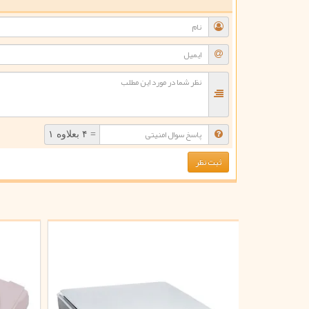
ن
= ۴ بعلاوه ۱