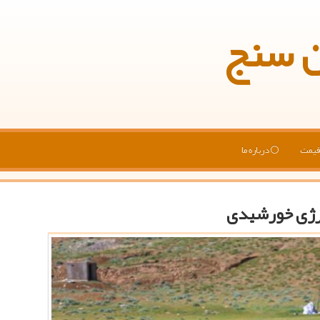
ن سنج
یمت
درباره ما