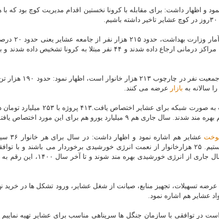
مود و اظهار داشت: برای مقابله با کرونا نخستین اقدام مدیریت کوچ بود که با 
رییس سازمان امور عشایر خاطرنشان کرد: برپایه آخری
جامعه غربالگری شدند. ۷۰۰ نفر مشکوک بودند، ۷۲ نفر به مراکز درمانی ارجاع داده شدند و ۴۴ نفر مبتلا به کرونا تشخیص
وی با اشاره به اینکه جمعیت عشایر یک میلیون و ۲۵۰هزارجمعیت نفر د
بازار
عرضه می کنند.
قندالی افزود: سال گذشته، ۱۸ میلیون یورو برای تأمین آب به صورت شبکه برای عشایر اختصا
خت
عشایر هم اشاره نمود و 
تعریف شده است. همینطور پیگیر انرژی خورشیدی هم هستیم. ۲۵ هزارخانوار از نعمت انرژی خورشیدی برخوردار می باشند و با
رضه تسهیلات، تجهیز منابع، صیانت از شغل عشایر، ورود تشکل ها در خرید نه
ر توافقی با سازمان جنگل ها سرپناهی مناسب برای عشایر تهیه نماییم تا 