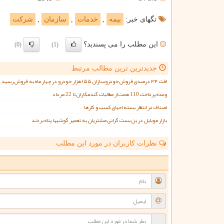
تگهای خبر:
بیمه
,
خدمات
,
سازمان
,
شركت
این مطلب را می پسندید؟
(0)
(1)
جدیدترین ترین مطالب مرتبط
افت ۳۴ درصدی فروش خودروسازان ۱۵۵ هزار خودرو در چهار ماه به فروش رسید
وعده پرداخت 110 همت از مطالبات گندمکاران تا 22 مرداد
اصناف در انتظار بسته احیای کسب و کارها
بازار موبایل در بن بست گرانی مشتریان به تعمیر گوشیها پناه بردند
نظرات کاربران در مورد این مطلب
ن