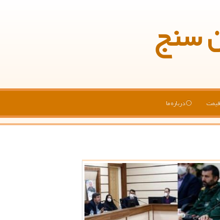
ن سنج
یمت
درباره ما