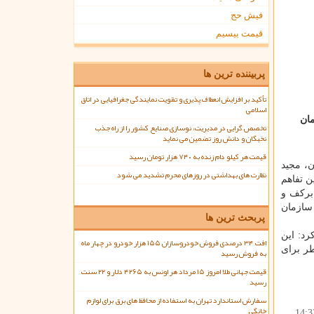
فیش حج
قیمت بیسیم
پربیننده ترین ها
تأکید بر افزایش انعطاف پذیری و تقویت نمایندگی جغرافیایی در اتاق
اسلامی
ان
تخصص گرایی در مدیریت، نوسازی صنایع کشور را از راه جذب
نخبگان و دانش روز تضمین می نماید
قیمت هر کیلو دام زنده به ۷۴۰ هزار تومان رسید
، مجید
نظارت های بهداشتی در روزهای محرم تشدید می شود
ن تفاهم
برکف و
سازمان
پربحث ترین ها
رد: این
افت ۳۴ درصدی فروش خودروسازان ۱۵۵ هزار خودرو در چهار ماه
ر برای
به فروش رسید
قیمت جهانی طلا امروز ۱۵ مرداد هر اونس به ۴۲۶۵ دلار و ۲۲ سنت
رسید
سفارش استاندارد تهران به استفاده از محافظ های برق برای لوازم
خانگی
14:3