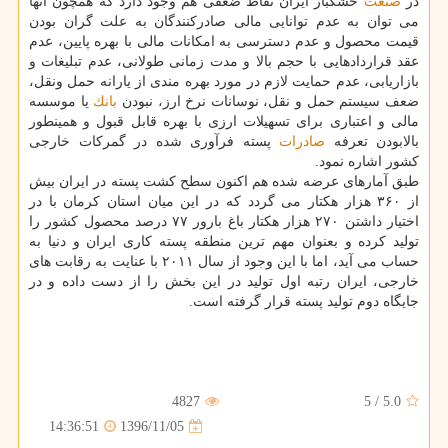
در
صنعت
خشكبار ایران نقاط ضعفی هم وجود دارد كه همچون آنها
می توان به عدم توانایی مالی صادركنندگان به علت گران بودن
قیمت محصول و عدم دسترسی به امكانات مالی با بهره پایین، عدم
عقد قراردادهایی با حجم بالا و مدت زمانی طولانی، عدم تبلیغات و
بازاریابی، عدم حمایت لازم در مورد بهره مندی از یارانه حمل ونقل،
ضعف سیستم حمل و نقل، نوسانات نرخ ارز، نبودن
بانك
یا موسسه
مالی و اعتباری برای تسهیلات ارزی با بهره قابل قبول و همینطور
بالابودن تعرفه
صادرات
پسته فرآوری شده در گمركات خارجی
كشور اشاره نمود.
طبق آمارهای عرضه شده هم اكنون سطح كشت پسته در ایران بیش
از ۳۶۰ هزار هكتار می گردد كه در این میان استان كرمان با در
اختیار داشتن ۲۷۰ هزار هكتار باغ بارور ۷۷ درصد محصول كشور را
تولید كرده و بعنوان مهم ترین منطقه پسته كاری ایران و دنیا به
حساب می آید، اما با این وجود از سال ۲۰۱۱ با عنایت به رقابت های
خارجی، ایران رتبه اول تولید در این بخش را از دست داده و در
جایگاه دوم تولید پسته قرار گرفته است.
4827
5
/
5.0
1396/11/05
14:36:51