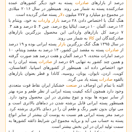
درصد از بازارهای
صادرات
پسته به خود دیگر كشورهای عمده
صادركننده پسته به شمار می روند. همینطور در سال ۲۰۱۶ میلادی
در مجموع دو میلیارد و ۷۷۷ میلیون
دلار
پسته صادر گردیده است.
هنگ كنگ با اختصاص دادن ۲۸ درصد
بازار
واردات
به خود، ویتنام با
۱۲ درصد، آلمان ۱۰ درصد، ایتالیا پنج درصد، چین ۴. ۵ درصد و هند ۳.
۷ درصد كل بازارهای وارداتی این محصول بزرگترین بازارهای
صادركنندگان این
كالا
به شمار می روند.
در سال ۱۳۹۵ هنگ كنگ بزرگترین
بازار
پسته ایرانی بوده و ۱۹ درصد
از
صادرات
پسته به مقصد این كشور، ۱۳ درصد به مقصد ویتنام، ۱۰
درصد امارات متحده، ۹ درصد آلمان و هفت درصد هند صورت گرفته
و همین چند كشور به تنهایی ۵۹ درصد از
صادرات
پسته ایران را به
خود اختصاص داده اند. همینطور از كشورهای اسپانیا، افغانستان،
كویت، اردن، تایوان، یونان، روسیه، كانادا و قطر بعنوان بازارهای
بالقوه
صادرات
پسته یاد می گردد.
البته با تمام این اوصاف در
صنعت
خشكبار ایران نقاط قوت متعددی
وجود دارد همچون آنكه كیفیت پسته ایرانی از نظر طعم و مزه بهتر
از سایر نمونه ها بوده و تنوع بیشتری در این محصول وجود دارد.
همینطور پسته ایرانی قابل برشته شدن در دماهای بالاتری است و
می توان بدون تغییر رنگ و طعم آن را در دمای بالاتری برشته كرد.
درصد مغز پسته ایرانی هم نسبت به پوست آن بیشتر از سایر انواع
پسته به حساب می آید و برپایه مجموع این شرایط ذائقه كشورها به
سمت تولید ایران در این بخش بیشتر است.