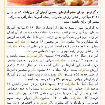
به گزارش میزان سنج آمارهای رسمی گویای آن می باشد كه در سال
۲۰۱۶ میلادی از نظر ارزش صادرات، پسته آمریكا صادراتی به مراتب
بیشتر از ایران داشته است.
به گزارش میزان سنج به نقل از ایسنا، در سال ۲۰۱۶ میلادی آمریكا
بعنوان بزرگترین صادركننده پسته دنیا شناخته شده و بعد از آن ایران
در رتبه دوم قرار می گیرد بدین ترتیب آمریكا با صادراتی به ارزش
یك میلیارد و ۷۸ میلیون
دلار
در مجموع ۳۹ درصد از
صادرات
پسته
دنیا را به خود مختص كرده است. این در شرایطی است كه
صادرات
ما از نظر ارزش رتبه دوم را به خود اختصاص می دهد.
ایران در سال ۲۰۱۶ میلادی ۶۶۹ میلیون
دلار
صادرات
پسته داشته و
در مجموع ۲۴ درصد از
صادرات
جهانی این بخش را به خود مختص
كرده است. این آمارها در حالی است كه در سال ۲۰۱۵ میلادی
ارزش
صادرات
پسته ایران معادل ۸۹۰ میلیون
دلار
و محصول آمریكا
ارزشی حدود ۷۵۵ میلیون
دلار
بوده و به ترتیب سهم ایران و آمریكا
از بازارهای جهانی این بخش ۳۵ و ۳۰ درصد بوده است.
اما هنگ كنگ با
صادرات
۳۹۳ میلیون دلاری و در اختیار داشتن ۱۴
درصد
بازار
جهانی رتبه سوم جدول
صادرات
پسته را به خود اختصاص
داده و بعد از آن آلمان با صادراتی معادل ۱۷۸ میلیون
دلار
(هفت
درصد) كل
صادرات
، هلند با ۱۱۴ میلیون
دلار
(چهار درصد سهم
صادراتی) و بلژیك با ۸۲ میلیون
دلار
صادرات
و اختصاص دادن سه