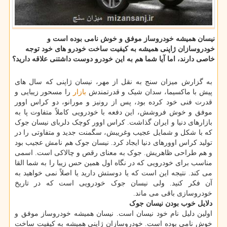
نیسان همیشه خودروساز موفق و خوش نامی بوده است و
خودروسازان ژاپنی همیشه به كیفیت ساخت خودرو های خود توجه
خاصی دارند، اما آیا شما هم به این خودرو دوست داشتنی علاقه دارید؟
به گزارش میزان سنج به نقل از مهر، نیسان ژاپنی که سال های
پیش با ماکسیما، سدان شیک و قدرتمندش
بازار
را مسحور زیبایی و
قدرت فنی خود کرده بود، پس از رونیز و مورانو، دو کراس اوور
موفق و خوش فروشش، این دفعه با خودرویی کاملاً متفاوت پا به
بازارهای دنیا و ایران گذاشت. کراس اوور کوچک دلربای نیسان جوک
که با شکل و شمایل عجیب وغریبش، سگمنت جدید و متفاوتی را در
تولید کراس اوورهای دنیا ایجاد کرد. نیسان جوک هم نامش عجیب بود
و هم طراحی ظاهریش. جوک به معنای رقص و چالاکی است. اسمی
مناسب برای خودرویی که در نگاه اول همین حس زیبا را به شما القا
می کند. نتیجه این است که یا دوستش دارید یا اصلاً نمی خواهید به
آن فکر کنید. ولی نیسان جوک خودرویی است که در تاریخ
خودروسازی باقی می ماند.
دلایل خوب بودن نیسان جوک
اولین دلیل نام خود نیسان است. نیسان همیشه خودروساز موفق و
خوش نامی بوده است. خودروسازان ژاپنی همیشه به کیفیت ساخت