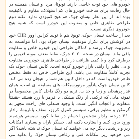
خودرو های خود توجه خاصی دارند. تویوتا، مزدا و نیسان همیشه در
حال رقابت برای ساخت خودرو های کم استهلاک، مقاوم و باکیفیت
بوده اند. از این نظر نیسان جوک هم هیچ کمبودی ندارد. نکته دوم
طراحی ظاهری خاص و متفاوت این خودرو است که شبیه هیچ
خودروی دیگری نیست.
بعد از ساخت نیسان جوک، تویوتا هم با تولید کراس اوور CHR خود
در کوشش برای تکرار موفقیت نیسان جوک بود، اما نتوانست به
محبوبیت جوک برسد و کماکان طراحی این خودرو خاص و متفاوت
باقی ماند. نیسان در نسخه ۲۰۲۰ جوک، نقاط ضعف نمونه قدیمی را
برطرف کرد و با کمی ظرافت در طراحی ظاهری خودرویی متفاوت
و بی نظیر را راهی بازار خودرو کرده است. کابین نیسان جوک یک
تجربه کاملاً متفاوت می باشد. این طراحی خاص نه فقط مختص
ظاهر خودرو است که در داخل کابین هم شما را هیجان زده می کند.
کابین نیسان جوک یادآور موتورسیکلت های مسابقه ای است، همان
قدر پرهیجان و زیبا و جذاب. تریم دو رنگ داخل کابین مخصوصاً در
نمونه هایی که ترکیبی از رنگ مشکی با قرمز یا زرد هستند حقیقتاً
متفاوت و اعجاب انگیز است. با وجود صندلی های راحت مجهز به
گرمکن و تنظیم برقی، سیستم کنترل کروز، سقف پاناروما، رادار
۳۶۰ درجه، رادار تشخیص اجسام در نقاط کور، سیستم هوشمند
ورود بدون کلید و استارت دکمه ای، حسگر باران و بسیاری امکانات
ریز و درشت، دیگر چه می خواهید که نیسان جوک نداشته باشد؟ اگر
می خواهید ریز امکانات فنی و رفاهی نیسان جوک را بدانید می