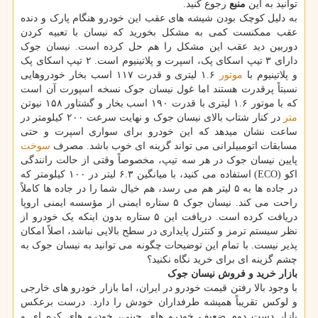
توانید به این
منبع
رجوع کنید.
به دلیل کوچک بودن شیشه های عقب این خودرو هنگام پارک و دنده
عقب ممکنست کمی به مشکل بخورید که نیسان با تعبیه کردن
دوربین دید عقب این مشکل را هم حل کرده است. نیسان جوک
دارای ۳ تیپ اسکای پک، اسپرت و پلاتینیوم است. ۲ تیپ اسکای پک
و پلاتینیوم با
موتور
۱.۶ لیتری و قدرت ۱۱۷ اسب بخار خودروهایی
نسبتاً پرقدرت هستند اما غول نیسان جوک نسخه اسپورت آن است
که با موتور ۱.۶ لیتری با قدرت ۱۹۰ اسب بخار و گشتاور ۱۵۸ نیوتن
متر
در کنار شتاب بالای نیسان جوک و نهایت سرعت ۲۰۰ کیلومتر در
ساعت نشان میدهد که این خودرو برای سواری اسپرت و حتی
مسابقات اتومبیلرانی می تواند گزینه ای خوب باشد. مصرف
سوخت
پایین نیسان جوک در هر سه تیپ، مخصوصاً وقتی از حالت رانندگی
اکو (ECO) استفاده می کنید، با میانگین ۶.۳ لیتر در ۱۰۰ کیلومتر که
در جاده ها به ۵ لیتر هم می رسد، هم خیال شما را در جاده ها کاملاً
راحت می کند. نیسان جوک ۵ ستاره ایمنی از مؤسسه ایمنی اروپا
دریافت کرده است. دریافت این ۵ ستاره بدون اینکه یک خودرو از
نظر سیستم ترمز و کنترل پایداری در سطح بالایی نباشد، اصلاً امکان
پذیر نیست. با تمام این توضیحات چگونه می توانید به نیسان جوک به
چشم گزینه ای برای خرید نگاه نکنید؟
بازار خرید و فروش نیسان جوک
با وجود بالا رفتن قیمت خودرو در ایران، اما بازار خودرو های خارجی
و لوکس تقریباً همیشه طرفداران خودش را دارد. درست برعکس
بازار دست دوم ضعیف خودرو های چینی، خودرو های کره ای و