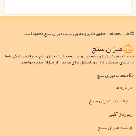
mizansanj.ir - حقوق مادی و معنوی سایت میزان سنج محفوظ است
میزان سنج
خدمات و فروش ترازو و باسکول و ابزار سنجش ؛ میزان سنج، همراه همیشگی شما
در دنیای سنجش ؛ ترازو و باسکول برای هر نیاز، از میزان سنج بخواهید
صفحات میزان سنج
درباره ما
تبلیغات در میزان سنج
رپورتاژ آگهی
آرشیو میزان سنج