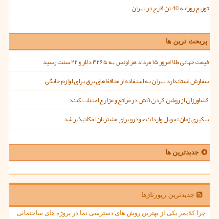
توزیع روزانه 40 تن قارچ در تهران
پربحث ترین ها
قیمت جهانی طلا امروز ۱۵ مرداد هر اونس به ۴۲۶۵ دلار و ۲۲ سنت رسید
سفارش استاندارد تهران به استفاده از محافظ های برق برای لوازم خانگی
کشاورزان از روشن کردن آتش در مراتع و مزارع اجتناب کنند
پیگیری زمان تحویل واردات خودرو برای مشتریان امکانپذیر شد
جدیدترین ها
جدیدترین رپورتاژها
چرا کلایمر یکی از بهترین روش های دسترسی نما در پروژه های ساختمانی