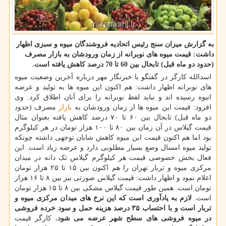
به گزارش میزان سنج رئیس اتحادیه فروشندگان میوه و سبزی اظهار
داشت: قیمت میوه های نوبرانه از زمان ورودشان به بازار مصرف
(حدود دو ماه قبل) تابحال بین 60 تا 70 درصد كاهش یافته است.
اسدالله کارگر در گفتگو با خبرنگار مهر درباره آخرین وضعیت میوه
های نوبرانه اظهار داشت: هم اکنون این میوه ها به تولید و عرضه
انبوه رسیده اند و نباید لفظ نوبرانه را برای آنان اطلاق کرد. وی
افزود: قیمت این میوه ها از زمان ورودشان به
بازار
مصرف (حدود
دو ماه قبل) تابحال بین ۶۰ تا ۷۰ درصد کاهش یافته بعنوان مثال
قیمت گیلاس در آن زمان بین ۸۰ تا ۱۰۰ هزار تومان در هر کیلوگرم
بود اما هم اکنون قیمت این میوه کاهش شایان توجهی داشته چونکه
تولید میوه امسال وضع بسیار مطلوبی دارد و عرضه زیاد است. این
فعال بخش خصوصی قیمت هر کیلوگرم گیلاس تک دانه در میدان
مرکزی میوه و تربار تهران را هم اکنون بین ۱۵ تا ۲۵ هزار تومان
اعلام نمود و اظهار داشت: قیمت گیلاس صورتی نیز بین ۸ تا ۱۶ هزار
تومان است. همین طور قیمت گیلاس مشکی بین ۸ تا ۱۵ هزار تومان
است.
لازم به یادآوری است که این نرخ های میدان مرکزی میوه و
تربار است و با احتساب ۳۵ درصد هزینه حمل و سود خرده فروشی
در میوه فروشی های سطح شهر عرضه می شود.
کارگر قیمت