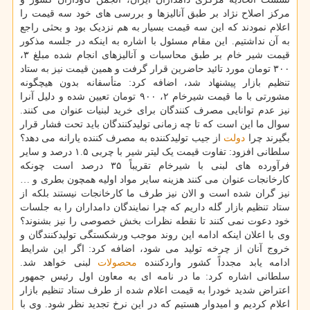
مرکز اصلاح نژاد بر طبق آنالیزها و بررسی های خود سه قیمت را
اعلام نمودند که این سه قیمت بسیار به هم نزدیک بود و بحثی راجع
به آن نداشتیم. این مقام مسئول با اشاره به اینکه در جلسه مذکور
قیمت شیر خام بر طبق محاسبات و آنالیزهای انجام شده مبلغ ۳،
۳۰۰ تومان مورد تائید حاضرین قرار گرفت و همین قیمت نیز به ستاد
تنظیم بازار پیشنهاد شد، اضافه کرد: متأسفانه بدون هیچگونه
مشورتی با ما قیمت شیرخام ۲، ۹۰۰ تومان تعیین شده و دلیل آنرا
نیز عدم توانایی مصرف کنندگان برای خرید لبنیات عنوان می کنند.
سوال ما این است که تا چه زمانی تولیدکنندگان باید تحت فشار قرار
بگیرند چرا
دولت
از جیب تولیدکننده به مصرف کننده یارانه می دهد؟
سلطانی افزود: تفاوت قیمت یک لیتر شیر با چربی ۱.۵ درصد و سایر
فرآورده های لبنی با شیرخام تقریباً ۳۵ درصد است چونکه
کارخانجات عنوان می کنند هزینه سایر مواد اولیه همچون بطری و …
نیز گران شده است و الان نیز طرف ما کارخانجات نیستند بلکه از
ستاد تنظیم بازار گله داریم که چرا نمایندگان دامداران را به جلسات
خود دعوت نمی کنند تا نقطه نظرات بخش خصوصی را نیز بشنوند؟
وی با اعلان اینکه ادامه این روند موجب ورشکستگی تولیدکنندگان و
خروج آنان از چرخه تولید می شود، اضافه کرد: اگر این شرایط
ادامه یابد مجدداً کشور واردکننده
محصولات
لبنی خواهد شد.
سلطانی اشاره کرد: ما در نامه ای به معاون اول رئیس جمهور
اعتراض شدید خودرا به قیمت اعلام شده از طرف ستاد تنظیم بازار
اعلام کردیم و امیدوار هستیم که در این نرخ تجدید نظر شود. وی با