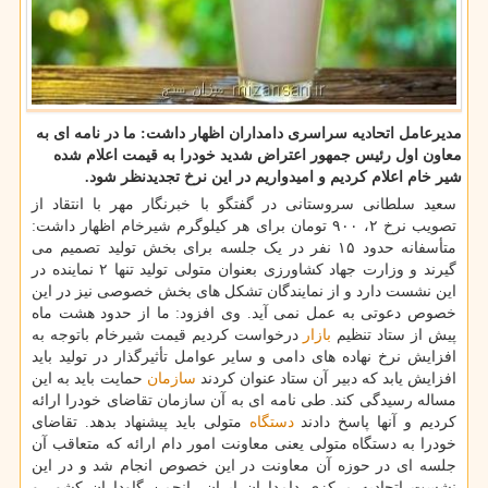
مدیرعامل اتحادیه سراسری دامداران اظهار داشت: ما در نامه ای به
معاون اول رئیس جمهور اعتراض شدید خودرا به قیمت اعلام شده
شیر خام اعلام كردیم و امیدواریم در این نرخ تجدیدنظر شود.
سعید سلطانی سروستانی در گفتگو با خبرنگار مهر با انتقاد از
تصویب نرخ ۲، ۹۰۰ تومان برای هر کیلوگرم شیرخام اظهار داشت:
متأسفانه حدود ۱۵ نفر در یک جلسه برای بخش تولید تصمیم می
گیرند و وزارت جهاد کشاورزی بعنوان متولی تولید تنها ۲ نماینده در
این نشست دارد و از نمایندگان تشکل های بخش خصوصی نیز در این
خصوص دعوتی به عمل نمی آید. وی افزود: ما از حدود هشت ماه
پیش از ستاد تنظیم
بازار
درخواست کردیم قیمت شیرخام باتوجه به
افزایش نرخ نهاده های دامی و سایر عوامل تأثیرگذار در تولید باید
افزایش یابد که دبیر آن ستاد عنوان کردند
سازمان
حمایت باید به این
مساله رسیدگی کند. طی نامه ای به آن سازمان تقاضای خودرا ارائه
کردیم و آنها پاسخ دادند
دستگاه
متولی باید پیشنهاد بدهد. تقاضای
خودرا به دستگاه متولی یعنی معاونت امور دام ارائه که متعاقب آن
جلسه ای در حوزه آن معاونت در این خصوص انجام شد و در این
نشست اتحادیه مرکزی دامداران ایران، انجمن گاوداران کشور و