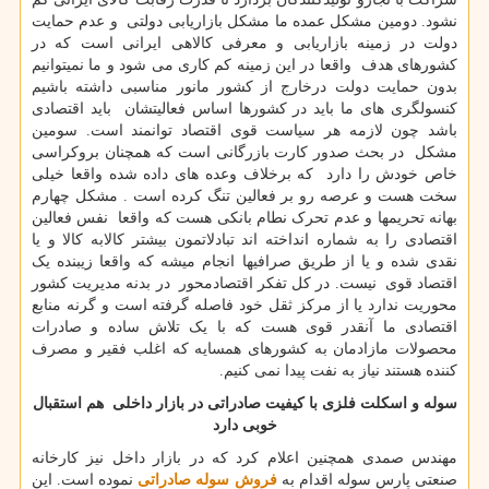
نشود. دومین مشکل عمده ما مشکل بازاریابی دولتی و عدم حمایت
دولت در زمینه بازاریابی و معرفی کالاهی ایرانی است که در
کشورهای هدف واقعا در این زمینه کم کاری می شود و ما نمیتوانیم
بدون حمایت دولت درخارج از کشور مانور مناسبی داشته باشیم
کنسولگری های ما باید در کشورها اساس فعالیتشان باید اقتصادی
باشد چون لازمه هر سیاست قوی اقتصاد توانمند است. سومین
مشکل در بحث صدور کارت بازرگانی است که همچنان بروکراسی
خاص خودش را دارد که برخلاف وعده های داده شده واقعا خیلی
سخت هست و عرصه رو بر فعالین تنگ کرده است . مشکل چهارم
بهانه تحریمها و عدم تحرک نطام بانکی هست که واقعا نفس فعالین
اقتصادی را به شماره انداخته اند تبادلاتمون بیشتر کالابه کالا و یا
نقدی شده و یا از طریق صرافیها انجام میشه که واقعا زیبنده یک
اقتصاد قوی نیست. در کل تفکر اقتصادمحور در بدنه مدیریت کشور
محوریت ندارد یا از مرکز ثقل خود فاصله گرفته است و گرنه منابع
اقتصادی ما آنقدر قوی هست که با یک تلاش ساده و صادرات
محصولات مازادمان به کشورهای همسایه که اغلب فقیر و مصرف
کننده هستند نیاز به نفت پیدا نمی کنیم.
سوله و اسکلت فلزی با کیفیت صادراتی در بازار داخلی هم استقبال
خوبی دارد
مهندس صمدی همچنین اعلام کرد که در بازار داخل نیز کارخانه
صنعتی پارس سوله اقدام به
فروش سوله صادراتی
نموده است. این