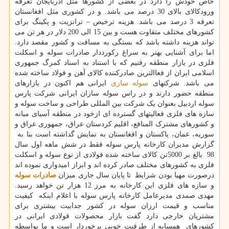
خاص خودش را دارد در بعضی از کشورها مثل آذربایجان تعرفه
ورودکالای بالای 30 درصد می باشد. و در کشوری مثل افغانستان
تعرفه 3 درصد می باشد. هزینه ترخیص – ترانزیت و پکینگ برای
کشورهای مختلف متفاوت هست و بین 15 الی 200 دلار در هر تن می
تواند هزینه داشته باشد که بستگی به مسافت و کشور مقصد دارد.
اما برای آشنایی بهتر به سراغ رکورددار صادرات سوله و اسکلت
فلزی در یازار منطقه رفتیم که با استناد به اسناد کمرگ جمهوری
اسلامی ایران از فعاالترین صادرکننده کالای آهن و فولاد ساخته شده
می باشد. شرکتهای
سوله سازی
ایرانی هم اکنون در بازارهای
منطقه حضور دارند و در راس سوله سازان ایرانی شرکت پارس
سوله اردبیل بعنوان یک شرکت بین المللی طراحی و ساخت سوله و
سازه های فلزی فعالیتهای گسترده ای ازخود در منطقه آسیای میانه
و کشورهای مشترک المنافع، اقلیم کردستان عراق، جمهوری عراق و
سوریه، عمان، پاکستان و افغانستان به نمایش گداشته است بنا به
گزارش مدیران کارخانه پارس سوله فقط در شش ماهه اول سال
98 بالغ بر 5000تن کالای ساخته شده فولادی از نوع سوله و اسکلت
فلزی به کشورهای مختلف صادر کرده اند و ابراز امیدواری نموده اند
درصورت مهیا بودن شرایط تا پایان سال جاری میزان
صادرات سوله
و سازه های فلزی این کارخانه به مرز 12 هزار تن خواهد رسید.
مهدی صمدی مدیرعامل کارخانه پارس سوله با اعلام اینکه کیفیت
مناسب و قیمت ارزان سوله در کشور جدابیت بیشتری برای
مشتریان خارجی دارد گفت بازار محصولات فولادی ایرانی در
کشورهای همسایه از طرفیت خوبی برخوردار است و ما بواسطه