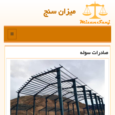
میزان سنج
منو
صادرات سوله