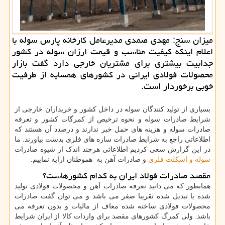
میزان سنج: مهدی صمدی مدیرعامل كارخانه پارس سوله با
اعلام اینكه كیفیت مناسب و قیمت ارزان سوله در كشور
جدابیت بیشتری برای مشتریان خارجی دارد گفت بازار
محصولات فولادی ایرانی در كشورهای همسایه از طرفیت
خوبی برخوردار است.
بسیاری از تولید کنندگان سوله در داخل کشور و خریداران خارجی از
شرایط صادرات سوله و نحوه ترخیص از کمرگات کشور و تعرفه
صادرات سوله و هزینه های حمل خبر ندارند و درصدد آن هستند که
اطلاعاتی راجع به شرایط صادرات سازه های فلزی بدست بیاورند. ما
در این گزارش سعی کردیم اطلاعاتی هرچند اندک از شیوه صادرات
سوله و اسکلت فلزی
و صادرات آهن به هموطنان ارایه نماییم.
مقصد صادرات فولاد ایران به کدام کشورهاست؟
همانطور که می دانید تعرفه صادرات آهن و محصولات فولادی تولید
شده یا تبدیل شده تقریبا صفر می باشد و می توان گفت صادرات
محصولات فولادی ساخته شده معاف از مالیات و بدون تعرفه می
باشد. ولی کمرگ کشورهای مقصد برای واردات کالا از ایران شرایط