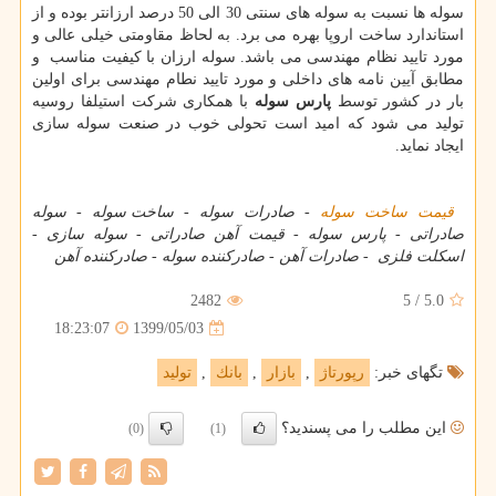
سوله ها نسبت به سوله های سنتی 30 الی 50 درصد ارزانتر بوده و از
استاندارد ساخت اروپا بهره می برد. به لحاظ مقاومتی خیلی عالی و
مورد تایید نظام مهندسی می باشد. سوله ارزان با کیفیت مناسب و
مطابق آیین نامه های داخلی و مورد تایید نطام مهندسی برای اولین
بار در کشور توسط
پارس سوله
با همکاری شرکت استیلفا روسیه
تولید می شود که امید است تحولی خوب در صنعت سوله سازی
ایجاد نماید.
قیمت ساخت سوله
-
صادرات سوله
-
ساخت سوله -
سوله
صادراتی
-
پارس سوله
-
قیمت آهن صادراتی -
سوله سازی
-
اسکلت فلزی
-
صادرات آهن
-
صادرکننده سوله
-
صادرکننده آهن
2482
5
/
5.0
1399/05/03
18:23:07
تگهای خبر:
رپورتاژ
,
بازار
,
بانك
,
تولید
این مطلب را می پسندید؟
(0)
(1)