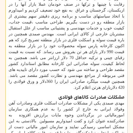
رقابت با چینیها و ترکها در صنف خودمان عملا بازار آنها را در
ازبکستان، گرجستان و عراق به نفع خود تضعیف کردیم و امیداورم
با اتخاذ سیاستهای مناسب و برنامه ریزی دقیقتر سهم بیشتری از
بازار منطقه رو در دست بگیریم. طراحی مناسب ،قیمت جداب،
کیفیت خوب و خدمات مهندسی و پشتیبانی مناسب از علل استقبال
مشتریان خارجی از کالای ایرانی است. مهندس صمدی همچنین در
باره قیمت سوله و اسکلت فلزی در بازار منطقه تصریح کرد که هم
اکنون کارخانه پارس سوله محصولات خود را در بازار منطقه به
قیمت 990 دلار بازای هر تن بفروش می رساند. که نسبت به قیمت
رقبای چینی و ترکیه حداقل 70 دلار ارزانتر می باشد. همچنین به
لحاظ کیفیت، سوله صادراتی این کارخانه مطابق استاندارد کشور
مقصد طراحی و ساخته می شود که حسب مورد دارای تاییدیه های
فنی مربوطه از مراجع مهندسی و نطارت کشور مقصد می باشد.
همچنین قیمت میلگرد صادراتی ایران را 360دلار و ورق فولادی را
420 دلاربازای هرتن اعلام کرد.
مشکلات صادرات کالاهای فولادی
مهدی صمدی
یکی از مشکلات صادرات اسکلت فلزی وصادرات آهن
وفولاد ایرانی به خارج از کشور را به عدم همکاری سازمان
امورمالیاتی در برگرداندن وجوه مایات برارزش افزوده به
صادرکننده عنوان کرد و کفت امیدواریم مسیولین بالادستی به این
مشکل اساسی رسیدگی نمایند و سازمان امور مالیاتی دست از
شراکت با تجارو تولیدکنندگان بردارد تا قدرت رقابت کالای ایرانی کم