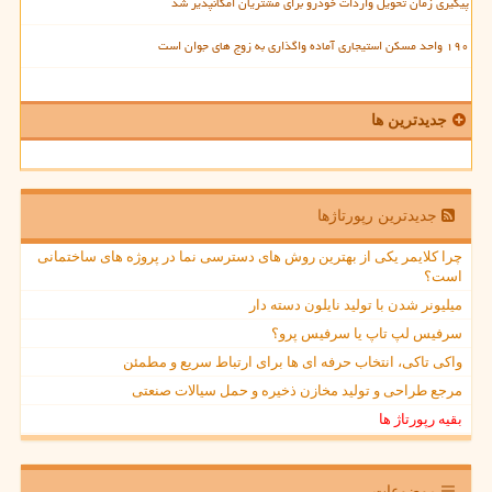
پیگیری زمان تحویل واردات خودرو برای مشتریان امکانپذیر شد
۱۹۰ واحد مسکن استیجاری آماده واگذاری به زوج های جوان است
جدیدترین ها
جدیدترین رپورتاژها
چرا کلایمر یکی از بهترین روش های دسترسی نما در پروژه های ساختمانی
است؟
میلیونر شدن با تولید نایلون دسته دار
سرفیس لپ تاپ یا سرفیس پرو؟
واکی تاکی، انتخاب حرفه ای ها برای ارتباط سریع و مطمئن
مرجع طراحی و تولید مخازن ذخیره و حمل سیالات صنعتی
بقیه رپورتاژ ها
موضوعات