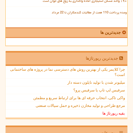
۱۹۰ واحد مسکن استیجاری آماده واگذاری به زوج های جوان است
وعده پرداخت 110 همت از مطالبات گندمکاران تا 22 مرداد
جدیدترین ها
جدیدترین رپورتاژها
چرا کلایمر یکی از بهترین روش های دسترسی نما در پروژه های ساختمانی
است؟
میلیونر شدن با تولید نایلون دسته دار
سرفیس لپ تاپ یا سرفیس پرو؟
واکی تاکی، انتخاب حرفه ای ها برای ارتباط سریع و مطمئن
مرجع طراحی و تولید مخازن ذخیره و حمل سیالات صنعتی
بقیه رپورتاژ ها
موضوعات