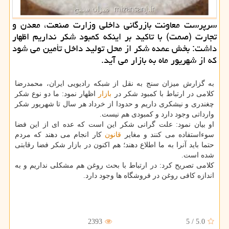
سرپرست معاونت بازرگانی داخلی وزارت صنعت، معدن و
تجارت (صمت) با تاكید بر اینكه كمبود شكر نداریم اظهار
داشت: بخش عمده شكر از محل تولید داخل تأمین می شود
كه از شهریور ماه به بازار می آید.
به گزارش میزان سنج به نقل از شبکه رادیویی ایران، محمدرضا
کلامی در ارتباط با کمبود شکر در
بازار
اظهار نمود: ما دو نوع شکر
چغندری و نیشکری داریم و حدودا از خرداد هر سال تا شهریور شکر
وارداتی وجود دارد و کمبودی هم نیست.
او بیان نمود: علت گرانی شکر این است که عده ای از این فضا
سوءاستفاده می کنند و مغایر
قانون
کار انجام می دهند که مردم
حتما باید آنرا به ما اطلاع دهند؛ هم اکنون در بازار شکر فضا رقابتی
شده است.
کلامی تصریح کرد: در ارتباط با بحث روغن هم مشکلی نداریم و به
اندازه کافی روغن در فروشگاه ها وجود دارد.
2393
5
/
5.0