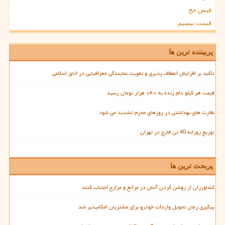
فیش حج
قیمت بیسیم
پربیننده ترین ها
تأکید بر افزایش انعطاف پذیری و تقویت نمایندگی جغرافیایی در اتاق اسلامی
قیمت هر کیلو دام زنده به ۷۴۰ هزار تومان رسید
نظارت های بهداشتی در روزهای محرم تشدید می شود
توزیع روزانه 40 تن قارچ در تهران
پربحث ترین ها
کشاورزان از روشن کردن آتش در مراتع و مزارع اجتناب کنند
پیگیری زمان تحویل واردات خودرو برای مشتریان امکانپذیر شد