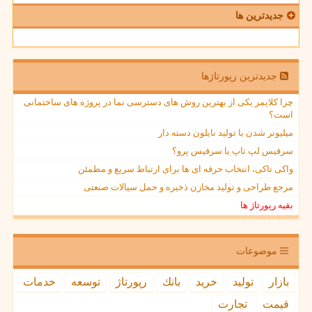
جدیدترین ها
جدیدترین رپورتاژها
چرا کلایمر یکی از بهترین روش های دسترسی نما در پروژه های ساختمانی
است؟
میلیونر شدن با تولید نایلون دسته دار
سرفیس لپ تاپ یا سرفیس پرو؟
واکی تاکی، انتخاب حرفه ای ها برای ارتباط سریع و مطمئن
مرجع طراحی و تولید مخازن ذخیره و حمل سیالات صنعتی
بقیه رپورتاژ ها
موضوعات
بازار
تولید
خرید
بانك
رپورتاژ
توسعه
خدمات
قیمت
تجارت