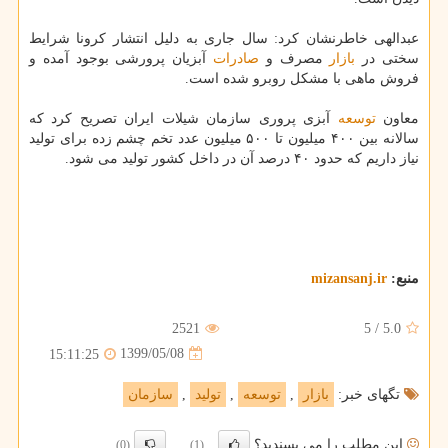
عبدالهی خاطرنشان کرد: سال جاری به دلیل انتشار کرونا شرایط
سختی در
بازار
مصرف و
صادرات
آبزیان پرورشی بوجود آمده و
فروش ماهی با مشکل روبرو شده است.
معاون
توسعه
آبزی پروری سازمان شیلات ایران تصریح کرد که
سالانه بین ۴۰۰ میلیون تا ۵۰۰ میلیون عدد تخم چشم زده برای تولید
نیاز داریم که حدود ۴۰ درصد آن در داخل کشور تولید می شود.
منبع:
mizansanj.ir
2521
5
/
5.0
1399/05/08
15:11:25
تگهای خبر:
بازار
,
توسعه
,
تولید
,
سازمان
این مطلب را می پسندید؟
(0)
(1)