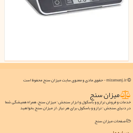
mizansanj.ir - حقوق مادی و معنوی سایت میزان سنج محفوظ است
میزان سنج
خدمات و فروش ترازو و باسکول و ابزار سنجش ؛ میزان سنج، همراه همیشگی شما
در دنیای سنجش ؛ ترازو و باسکول برای هر نیاز، از میزان سنج بخواهید
صفحات میزان سنج
درباره ما