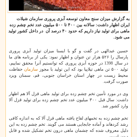
به گزارش میزان سنج معاون توسعه آبزی پروری سازمان شیلات
ایران اظهار داشت: سالانه بین ۴۰۰ تا ۵۰۰ میلیون عدد تخم چشم زده
ماهی برای تولید نیاز داریم كه حدود ۴۰ درصد آن در داخل كشور تولید
می شود.
حسین عبدالهی در گفت و گو با ایسنا میزان تولید آبزی پروری
پارسال را ۵۲۶ هزار تن عنوان و اظهار نمود: یکی از برنامه های ما
در سال 1398 در حوزه آبزی پروری که توانستیم آنرا محقق نماییم،
تولید ۵۰۰ تن ماهی تیلاپیا بود که این تولید با مجوز
سازمان
حفاظت
محیط زیست در چهار استان خراسان جنوبی، قم، سمنان ویزد
صورت گرفت.
وی در مورد تأمین تخم چشم زده برای تولید ماهی قزل آلا هم اظهار
داشت: سال قبل ۳۰۰ میلیون عدد تخم چشم زده برای تولید قزل آلا
وارد کشور شد.
تخم چشم زده به تخمهای لقاح یافته ماهی قزل آلا که به اندازه کافی
رشد کردهاند و آماده جابجایی هستند می گویند. تخم چشم زده به این
دلیل معروف شده که چشمان ماهی درون تخم تشکیل شده و قابل
دیدن است.