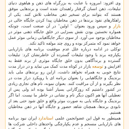
وی افزود: امروزه با عنایت به بزرگراه های ذهن و هیاهوی دنیای
تبلیغات، ذهن انسان گرفتار راهبندان شده است و برندهایی موفق
هستند که بتوانند برای تسخیر ذهن مخاطب تلاش کنند. یکی از
راهکارهای نفوذ برندها در ذهن مخاطبان پیدا کردن جایگاه خالی در
بازار
و سپس ورود بعنوان " اولین" در آن صنعت است، چونکه
همواره نخستین بودن نقش بسزایی در خلق جایگاه ذهنی موثر در
مخاطبان بوجود می آورد. از سوی دیگر جایگاهیابی زمانی موثر عمل
خواهد نمود که متمرکز بوده و روی چند مولفه تاکید نکند.
توکلی در ادامه درباره علل عدم موفقیت برنامه های بازاریابی
یکپارچه برند با وجود تبلیغات گسترده آن خاطرنشان کرد: تبلیغات
گسترده و برندآگاهی بدون خلق جایگاه موثری از برند فقط به
افزایش و
توسعه
بازار در کوتاه مدت کمک می نماید و در دراز مدت
نتایج خوبی به همراه نخواهد داشت، ازاین رو برندهای ملی باید
برندینگ و جایگاهیابی را بعنوان برنامه ای با رویکرد دراز مدت در
نظر بگیرند و از آن مراقبت کنند. بعنوان نمونه، نام های تجاری زیادی
در کشور داشتیم که روزگارانی بسیار آشنا بوده اند ولی پس از
تعطیلی آنها هم اکنون دیگر نام و نشانی در خاطر ما نیست. اما اگر
برندینگ و جایگاه یابی به صورت موثر واقع و خلق شود حتی بعد از
نابودی برندها، همچنان شاهد حضور و جایگاه آنها در ذهن مخاطبان
هستیم.
همینطور به قول این عضوانجمن علمی
استاندارد
ایران نبود برنامه
های بازاریابی منسجم و عدم یکپارچگی واحدهای داخلی شرکت ها