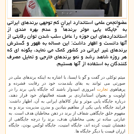
عضوانجمن علمی استاندارد ایران كم توجهی برندهای ایرانی
به ˮجایگاه یابی موثر برندهاˮ و عدم بهره مندی از
استانداردهای این حوزه را عامل سلب شدن توان رقابتی از
آنها دانست و اظهار داشت: این مساله به ظهور و گسترش
برندهای غیر ایرانی در كشور كمك می نماید، بگونه ای كه
هر روزه شاهد رشد و نمو برندهای خارجی و تمایل مصرف
كنندگان به استفاده از آنها هستیم.
میثم توکلی در گفت و گو با ایسنا، با اشاره به اینکه برندهای ملی در
صورتی می توانند به بقای بلندمدت خود در رقابت فشرده و
پرهیاهوی
تجارت
امروزی امیدوار باشند که جایگاه یابی برند را در
اولویت و بعنوان استانداردی بر هسته فعالیتهای خود قرار دهند،
درباره جایگاه یابی موثر و نیاز کالاهای ایرانی به آن، اظهار داشت:
فرایند جایگاه یابی یکی از مفاهیم بنیادین و مدرن مدیریت برند و به
مفهوم خلق جایگاهی شفاف از برند در ذهن مخاطبان هدف است. به
عبارتی ساده تر یعنی مخاطبان هدف، برند را درچه جایگاهی از
ذهنشان تثبیت کرده اند، جایگاه امنیت، جایگاه لوکس بودن، جایگاه
ارزان قیمت یا دیگر جایگاه ها.