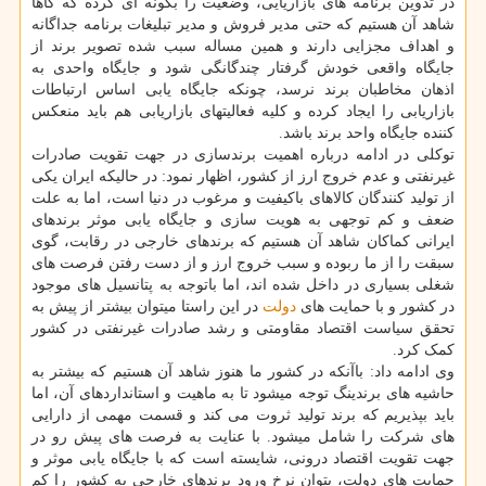
در تدوین برنامه های بازاریایی، وضعیت را بگونه ای کرده که گاها
شاهد آن هستیم که حتی مدیر فروش و مدیر تبلیغات برنامه جداگانه
و اهداف مجزایی دارند و همین مساله سبب شده تصویر برند از
جایگاه واقعی خودش گرفتار چندگانگی شود و جایگاه واحدی به
اذهان مخاطبان برند نرسد، چونکه جایگاه یابی اساس ارتباطات
بازاریابی را ایجاد کرده و کلیه فعالیتهای بازاریابی هم باید منعکس
کننده جایگاه واحد برند باشد.
توکلی در ادامه درباره اهمیت برندسازی در جهت تقویت صادرات
غیرنفتی و عدم خروج ارز از کشور، اظهار نمود: در حالیکه ایران یکی
از تولید کنندگان کالاهای باکیفیت و مرغوب در دنیا است، اما به علت
ضعف و کم توجهی به هویت سازی و جایگاه یابی موثر برندهای
ایرانی کماکان شاهد آن هستیم که برندهای خارجی در رقابت، گوی
سبقت را از ما ربوده و سبب خروج ارز و از دست رفتن فرصت های
شغلی بسیاری در داخل شده اند، اما باتوجه به پتانسیل های موجود
در کشور و با حمایت های
دولت
در این راستا میتوان بیشتر از پیش به
تحقق سیاست اقتصاد مقاومتی و رشد صادرات غیرنفتی در کشور
کمک کرد.
وی ادامه داد: باآنکه در کشور ما هنوز شاهد آن هستیم که بیشتر به
حاشیه های برندینگ توجه میشود تا به ماهیت و استانداردهای آن، اما
باید بپذیریم که برند تولید ثروت می کند و قسمت مهمی از دارایی
های شرکت را شامل میشود. با عنایت به فرصت های پیش رو در
جهت تقویت اقتصاد درونی، شایسته است که با جایگاه یابی موثر و
حمایت های دولت، بتوان نرخ ورود برندهای خارجی به کشور را کم