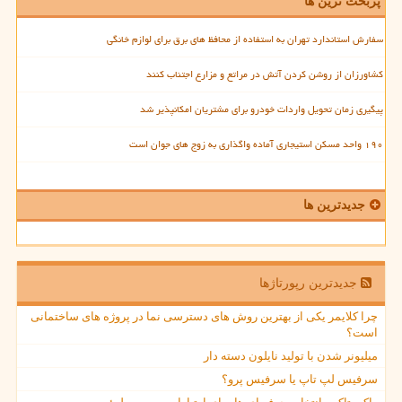
پربحث ترین ها
سفارش استاندارد تهران به استفاده از محافظ های برق برای لوازم خانگی
کشاورزان از روشن کردن آتش در مراتع و مزارع اجتناب کنند
پیگیری زمان تحویل واردات خودرو برای مشتریان امکانپذیر شد
۱۹۰ واحد مسکن استیجاری آماده واگذاری به زوج های جوان است
جدیدترین ها
جدیدترین رپورتاژها
چرا کلایمر یکی از بهترین روش های دسترسی نما در پروژه های ساختمانی
است؟
میلیونر شدن با تولید نایلون دسته دار
سرفیس لپ تاپ یا سرفیس پرو؟