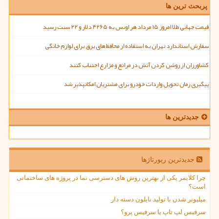
پربحث ترین ها
قیمت جهانی طلا امروز ۱۵ مرداد هر اونس به ۴۲۶۵ دلار و ۲۲ سنت رسید
سفارش استاندارد تهران به استفاده از محافظ های برق برای لوازم خانگی
کشاورزان از روشن کردن آتش در مراتع و مزارع اجتناب کنند
پیگیری زمان تحویل واردات خودرو برای مشتریان امکانپذیر شد
جدیدترین ها
جدیدترین رپورتاژها
چرا کلایمر یکی از بهترین روش های دسترسی نما در پروژه های ساختمانی
است؟
میلیونر شدن با تولید نایلون دسته دار
سرفیس لپ تاپ یا سرفیس پرو؟