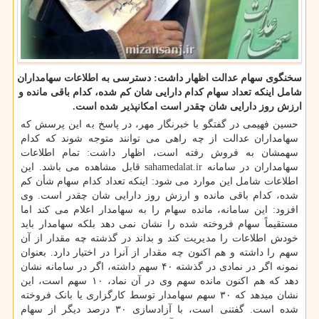
سخنگوی سهام عدالت اظهار داشت: دسترسی به اطلاعات سهامداران
شامل اینكه تعداد سهام كدام دارایی شان كم شده، كدام باقی مانده و
ارزش روز دارایی شان چقدر است امكانپذیر شده است.
حسین فهیمی در گفتگو با خبرنگار مهر، در پاسخ به این پرسش که
سهامداران عدالت از چه راهی می توانند متوجه شوند که کدام
سهمشان به فروش رفته است، اظهار داشت: تمام اطلاعات
سهامداران در سامانه sahamedalat.ir قابل مشاهده می باشد. این
اطلاعات شامل این موارد می شود: اینکه تعداد کدام سهام شأن کم
شده، کدام باقی مانده و ارزش روز دارایی شان چقدر است. وی
افزود: این سامانه، مانده سهام را به سهامدار اعلام می کند اما
مستقیماً سهام فروخته شده را نشان نمی دهد بلکه سهامدار باید
خودش اطلاعات را مدیریت کند و بداند در گذشته چه مقدار از آن
سهم را داشته و هم اکنون چه مقدار از آنرا در اختیار دارد. بعنوان
نمونه اگر در نمادی در گذشته ۴۰ سهم داشته، اگر در سامانه نشان
دهد که هم اکنون مانده سهم وی در آن نماد، ۱۰ سهم است، این
نشان میدهد که ۳۰ سهم سهامدار توسط کارگزاری یا بانک فروخته
شده است. گفتنی است، با آزادسازی ۳۰ درصد دیگر از سهام