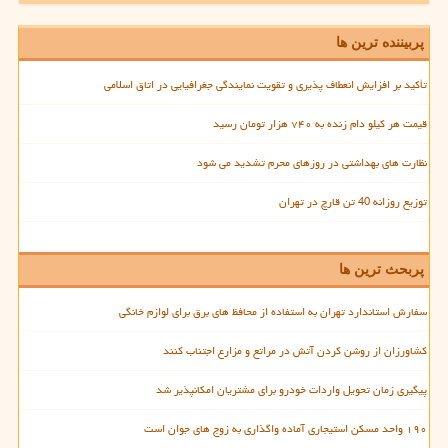
پربیننده ترین ها
تأکید بر افزایش انعطاف پذیری و تقویت نمایندگی جغرافیایی در اتاق اسلامی
قیمت هر کیلو دام زنده به ۷۴۰ هزار تومان رسید
نظارت های بهداشتی در روزهای محرم تشدید می شود
توزیع روزانه 40 تن قارچ در تهران
پربحث ترین ها
سفارش استاندارد تهران به استفاده از محافظ های برق برای لوازم خانگی
کشاورزان از روشن کردن آتش در مراتع و مزارع اجتناب کنند
پیگیری زمان تحویل واردات خودرو برای مشتریان امکانپذیر شد
۱۹۰ واحد مسکن استیجاری آماده واگذاری به زوج های جوان است