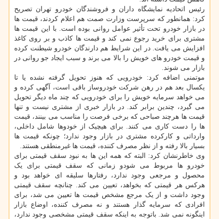
رئیس اتحادیه نمایشگاه داران و فروشندگان خودرو تهران تصریح
کرد: همانطور که سرپرست وزارت صمت هم اعلام کردند، قیمت ها
در بازار خودرو تحت تأثیر عوامل روانی بوده است. با این قیمت ها
مشتری برای خرید رجوع نمی کند و قیمت ها کاذب و بر روی کاغذ
افزایش می یافت. در این شرایط هم دارندگان خودرو شیطنت کرده
و قیمت خودرو های خویش را بالا می برند و سبب ایجاد جو روانی در
بازار می شوند.
موتمنی اضافه کرد: خودرویی که هنوز تحویل گرفته نشده یا تا
یکسال بعد هم در رهن شرکت خودروساز باقی است، آگهی کرده و
می خواهد سرمایه خویش را برای خودرویی که چند ماه دیگر تحویل
می گیرد، چندین برابر کند. در بازار خبری از مشتری نیست و تنها
قیمت ها هرچند صباحی که برخی فرصت را مناسب می بینند، قیمت
ها را دست کاری می کنند. برای هیچیک از خودوها شامل داخلی،
وارداتی و کارکرده مشتری در بازار وجود ندارد؛ چونکه قیمت ها
بسیار بالا رفته و از نظر مصرف کننده، قیمت ها غیرمنطقی هستند.
وی خاطرنشان کرد: البته که همه این ها به نبود سقف قیمتی برای
خودرو ها مربوط می شودو زمانی که سقف قیمتی برای یک
محصول و مرجعی وجود ندارد، رفتارها سلیقه ای خواهد بود و
هرکس هر قیمتی که بخواهد، تعیین می کند. چنانچه سقف قیمتی
وجود داشت و از یک مرجع مشخص قیمت ها تعیین می شد، برای
افرادی که سرمایه گذار هستند و نه مصرف کننده، اوضاع بازار
اینگونه نمی شد. باتوجه به اینکه سقف قیمتی مشخصی وجود ندارد،