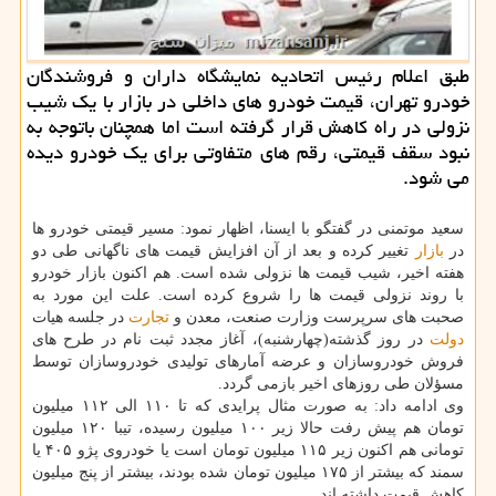
طبق اعلام رئیس اتحادیه نمایشگاه داران و فروشندگان
خودرو تهران، قیمت خودرو های داخلی در بازار با یك شیب
نزولی در راه كاهش قرار گرفته است اما همچنان باتوجه به
نبود سقف قیمتی، رقم های متفاوتی برای یك خودرو دیده
می شود.
سعید موتمنی در گفتگو با ایسنا، اظهار نمود: مسیر قیمتی خودرو ها
در
بازار
تغییر کرده و بعد از آن افزایش قیمت های ناگهانی طی دو
هفته اخیر، شیب قیمت ها نزولی شده است. هم اکنون بازار خودرو
با روند نزولی قیمت ها را شروع کرده است. علت این مورد به
صحبت های سرپرست وزارت صنعت، معدن و
تجارت
در جلسه هیات
دولت
در روز گذشته(چهارشنبه)، آغاز مجدد ثبت نام در طرح های
فروش خودروسازان و عرضه آمارهای تولیدی خودروسازان توسط
مسؤلان طی روزهای اخیر بازمی گردد.
وی ادامه داد: به صورت مثال پرایدی که تا ۱۱۰ الی ۱۱۲ میلیون
تومان هم پیش رفت حالا زیر ۱۰۰ میلیون رسیده، تیبا ۱۲۰ میلیون
تومانی هم اکنون زیر ۱۱۵ میلیون تومان است یا خودروی پژو ۴۰۵ یا
سمند که بیشتر از ۱۷۵ میلیون تومان شده بودند، بیشتر از پنج میلیون
کاهش قیمت داشته اند.