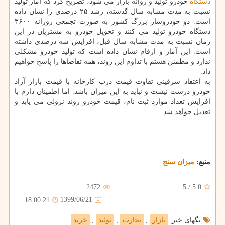
دستگاه
خودرو تولید و روانه بازار می شود، تصریح کرد که آمار تولید
نسبت به مدت مشابه سال گذشته، رشد ۲۵ درصدی را نشان داده
است. دو خودروساز بزرگ کشور به صورت تجمعی روزانه ۳۶۰۰
دستگاه خودرو تولید می کنند و تحویل خودرو به مشتریان در این
زمان نسبت به مدت مشابه سال قبل، افزایش سه درصدی داشته
است. این آمار و ارقام نشان داده است که تولید خودرو مشکلی
ندارد و مطمئن هستم با تداوم این روند، همه تقاضاها را پاسخ خواهیم
داد.
به اعتقاد سرقینی تفاوت قیمت درب کارخانه با قیمت بازار آزاد
خودرو درست نیست و نباید به این میزان باشد. اما اطمینان دارم با
افزایش تعداد موارد ثبت نام، قیمت خودرو روند نزولی می یابد و
تعدیل خواهد شد.
منبع:
میزان سنج
2472
5
/
5.0
1399/06/21
18:00:21
تگهای خبر:
بازار
,
تجارت
,
تولید
,
خرید