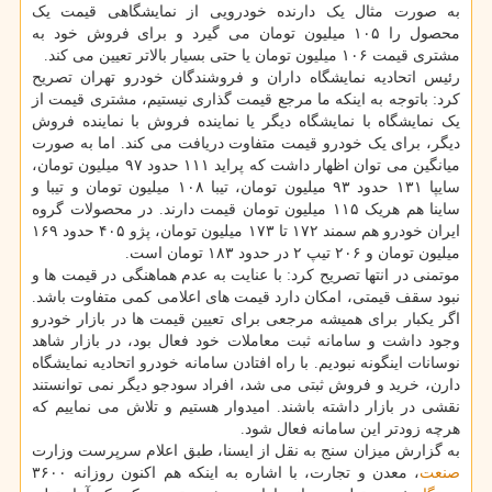
به صورت مثال یک دارنده خودرویی از نمایشگاهی قیمت یک
محصول را ۱۰۵ میلیون تومان می گیرد و برای فروش خود به
مشتری قیمت ۱۰۶ میلیون تومان یا حتی بسیار بالاتر تعیین می کند.
رئیس اتحادیه نمایشگاه داران و فروشندگان خودرو تهران تصریح
کرد: باتوجه به اینکه ما مرجع قیمت گذاری نیستیم، مشتری قیمت از
یک نمایشگاه با نمایشگاه دیگر یا نماینده فروش با نماینده فروش
دیگر، برای یک خودرو قیمت متفاوت دریافت می کند. اما به صورت
میانگین می توان اظهار داشت که پراید ۱۱۱ حدود ۹۷ میلیون تومان،
سایپا ۱۳۱ حدود ۹۳ میلیون تومان، تیبا ۱۰۸ میلیون تومان و تیبا و
ساینا هم هریک ۱۱۵ میلیون تومان قیمت دارند. در محصولات گروه
ایران خودرو هم سمند ۱۷۲ تا ۱۷۳ میلیون تومان، پژو ۴۰۵ حدود ۱۶۹
میلیون تومان و ۲۰۶ تیپ ۲ در حدود ۱۸۳ تومان است.
موتمنی در انتها تصریح کرد: با عنایت به عدم هماهنگی در قیمت ها و
نبود سقف قیمتی، امکان دارد قیمت های اعلامی کمی متفاوت باشد.
اگر یکبار برای همیشه مرجعی برای تعیین قیمت ها در بازار خودرو
وجود داشت و سامانه ثبت معاملات خود فعال بود، در بازار شاهد
نوسانات اینگونه نبودیم. با راه افتادن سامانه خودرو اتحادیه نمایشگاه
دارن، خرید و فروش ثبتی می شد، افراد سودجو دیگر نمی توانستند
نقشی در بازار داشته باشند. امیدوار هستیم و تلاش می نماییم که
هرچه زودتر این سامانه فعال شود.
به گزارش میزان سنج به نقل از ایسنا، طبق اعلام سرپرست وزارت
صنعت
، معدن و تجارت، با اشاره به اینکه هم اکنون روزانه ۳۶۰۰