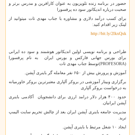
حضور در برنامه زنده تلویزیون به عنوان کارافرین و مدرس برتر و
صحبت درباره اندیکاتور سود ده پرفسورا
برای کسب درآمد دلاری و مشاوره با جناب مهدی تات میتوانید از
لینک زیر اقدام کنید:
http://bit.ly/2IkxQxk
طراحی و برنامه نویسی اولین اندیکاتور هوشمند و سود ده ایرانی
برای بورس جهانی فارکس و بورس ایران به نام پرفسورا
(PROFESORA)توسط جناب مهدی تات
آموزش و پرورش بیش از ۶۵۰ نفر معامله گر باینری آپشن.
برگزاری وبینار آموزشی در بروکر آلپاری معتبرترین بروکر خاورمیانه
به درخواست بروکر آلپاری
حدود ۴۰۰ هزار دلار درامد ارزی برای دانشجویان آکادمی باینری
آپشن ایرانیان.
مدیریت جامعه باینری آپشن ایران بعد از چالش تحریم سایت الیمپ
ترید.
ایجاد ۱۰ شغل مرتبط با باینری آپشن.