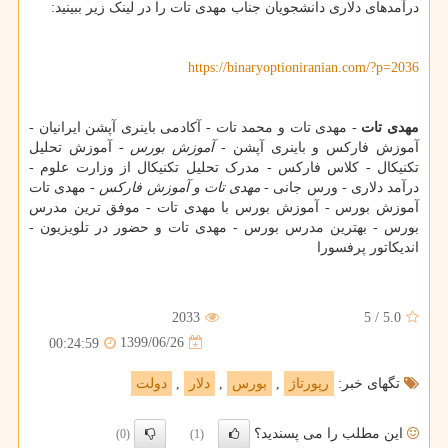
درآمدهای دلاری دانشجویان جناب مهدی تات را در لینک زیر ببینید:
https://binaryoptioniranian.com/?p=2036
مهدی تات
- مهدی تات و محمد تات - آکادمی باینری آپشن ایرانیان -
آموزش فارکس و باینری آپشن -
آموزش بورس
- آموزش تحلیل
تکنیکال - کلاس فارکس - مدرک تحلیل تکنیکال از وزارت علوم -
درآمد دلاری - ورس جانی -
مهدی تات و آموزش فارکس
- مهدی تات
آموزش بورس - آموزش بورس با مهدی تات - موفق ترین مدرس
بورس - بهترین مدرس بورس - مهدی تات و حضور در تلویزیون -
اندیکاتور پرفسورا
2033
5
/
5.0
1399/06/26
00:24:59
تگهای خبر:
رپورتاژ
,
بورس
,
دلار
,
دولت
این مطلب را می پسندید؟
(0)
(1)