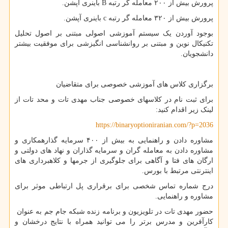
پرورش بیش از ۲۰۰ معامله گر رتبه B باینری آپشن.
پرورش بیش از ۳۲۰ معامله گر رتبه c باینری آپشن.
بوجود آوردن یک سیستم آموزشی اصولی مبتنی بر اصول تحلیل
تکنیکال نوین و مبتنی بر روانشناسی انگیزشی برای موفقیت بیشتر
دانشجویان.
برگزاری کلاس های آموزشی خصوصی برای متقاضیان
برای ثبت نام در کلاسهای خصوصی جناب مهدی تات و محد تات از
لینک زیر اقدام کنید:
https://binaryoptioniranian.com/?p=2036
مشاوره دادن و راهنمایی به بیش از ۴۰۰ سرمایه گذارهمکاری و
مشاوره دادن به معامله گران و سرمایه گذاران و نهاد های دولتی و
ارگان های فتا و آگاهی برای جلوگیری از جرمها و کلاهبرداری های
اینترنتی مرتبط با بورس.
درج شماره تماس شخصی برای برقراری پل ارتباطی موثر برای
مشاوره و راهنمایی.
حضور مهدی تات در تلویزیون و برنامه زنده شبکه جام جم به عنوان
کارآفرین و مدرس برتر را می توانید همراه با نتایج درخشان و