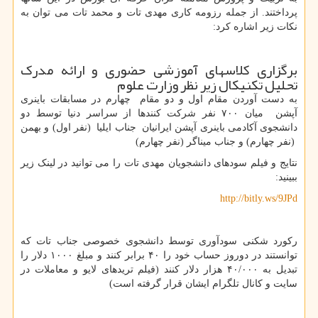
پرداختند. از جمله رزومه کاری مهدی تات و محمد تات می توان به
نکات زیر اشاره کرد:
برگزاری کلاسهای آموزشی حضوری و ارائه مدرک
تحلیل تکنیکال زیر نظر وزارت علوم
به دست آوردن مقام اول و دو مقام چهارم در مسابقات باینری
آپشن میان ۷۰۰ نفر شرکت کنندها از سراسر دنیا توسط دو
دانشجوی آکادمی باینری آپشن ایرانیان جناب ایلیا (نفر اول) و بهمن
(نفر چهارم) و جناب میناگر (نفر چهارم)
نتایج و فیلم سودهای دانشجویان مهدی تات را می توانید در لینک زیر
ببینید:
http://bitly.ws/9JPd
رکورد شکنی سودآوری توسط دانشجوی خصوصی جناب تات که
توانستند در دوروز حساب خود را ۴۰ برابر کنند و مبلغ ۱۰۰۰ دلار را
تبدیل به ۴۰/۰۰۰ هزار دلار کنند (فیلم تریدهای لایو و معاملات در
سایت و کانال تلگرام ایشان قرار گرفته است)