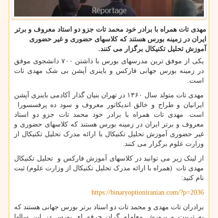
مهدی تات همراه با برادر خود محمد تات جزو دو استاد معروف و برتر
ایران در زمینه بورس هستند كه كلاسهای حضوری و غیر حضوری
آموزش تحلیل تكنیكال برگزار می كنند.
یکی از موفق ترین مدرسهای بورس با داشتن ۷۰۰ دانشجوی موفق
در زمینه بورس جهانی فارکس و باینری آپشن بی شک مهدی تات
است.
مهدی تات متولد سال ۱۳۶۰ در تهران بنیان گذار آکادمی باینری آپشن
ایرانیان و طراح و خالق اندیکاتور معروف و سود ده پرفسسورا
است. مهدی تات همراه با برادر خود محمد تات جزو دو استاد
معروف و برتر ایران در زمینه بورس هستند که کلاسهای حضوری و
غیر حضوری آموزش تحلیل تکنیکال با ارائه مدرک تحلیل تکنیکال از
وزارت علوم برگزار می کنند.
از لینک زیر می توانید در کلاسهای آموزش فارکس و تحلیل تکنیکال
مهدی تات (همراه با ارائه مدرک تحلیل تکنیکال از وزارت علوم) ثبت
نام کنید:
https://binaryoptioniranian.com/?p=2036
برادران تات مهدی و محمد تات دو استاد برتر بورس جهانی هستند که
به تربیت و پرورش معامله گران حرفه ای بورس در این سالها