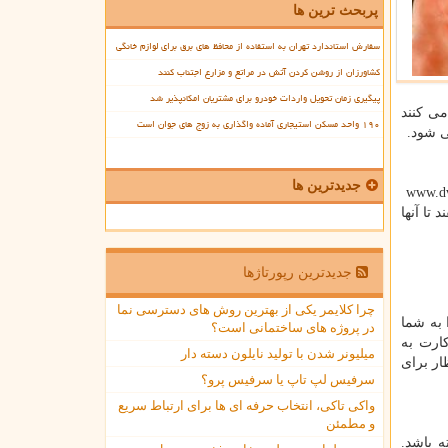
پربحث ترین ها
سفارش استاندارد تهران به استفاده از محافظ های برق برای لوازم خانگی
کشاورزان از روشن کردن آتش در مراتع و مزارع اجتناب کنند
پیگیری زمان تحویل واردات خودرو برای مشتریان امکانپذیر شد
ی کنند
۱۹۰ واحد مسکن استیجاری آماده واگذاری به زوج های جوان است
ی شود.
جدیدترین ها
www.dvl
تا آنها
جدیدترین رپورتاژها
چرا کلایمر یکی از بهترین روش های دسترسی نما
 به شما
در پروژه های ساختمانی است؟
ارت به
میلیونر شدن با تولید نایلون دسته دار
ار برای
سرفیس لپ تاپ یا سرفیس پرو؟
واکی تاکی، انتخاب حرفه ای ها برای ارتباط سریع
و مطمئن
ه باشد.