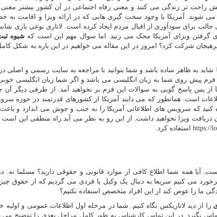
 راحت تر زندگی می کنند و معنی رفاه اجتماعی در آن کشور بیشتر معنی پ
ب می شوند. آمریکا با وجود سخت گیری هایی که در ارائه ویزا و اقامت به 
نی جالب برای سودآوری از اقبال مردم ایجاد کرده است. لاتاری نوعی بازی ش
ای گرفتن ویزای آمریکا محک می زنید. اما سوال مهم این است که
شیوه ثبت
یجان شرکت کرد؟ امروز در این مقاله می خواهیم در این باره به شکل کامل
شاید به ظاهر ساده باشد و شما بتوانید با مراجعه به سایت رسمی و اصلی در
 که فرم پیش روی شما به زبان انگلیسی می باشد و اگر شما زبان انگلیسی خوبی
ما از پس پاسخ گویی به سوالات این فرم بر نخواهید آمد. از طرفی دیگر آن 
عات است. همانطور که می دایند آمریکا از کشورهای قدرتمند در حوزه سرو
ده کنید که سرویس های اطلاعاتی آمریکا را به جنب و جوش می اندازد و باعث
 دریافت ویزا نخواهید داشت. از این رو به نظر می آید راه منطقی این است 
https://l
استفاده کرد.
ست. آیا همه شما اطلاع کافی از موارد قانونی و حقوقی دارید؟ مسلما نه. د
ورد می کنیم سریعا به دنبال یک وکیل یا فردی می گردیم که از حقوق چیزی
دگی ما را عوض کند از این افراد متخصص استفاده نکنیم؟
ی
را از دید لاتاریکس نگاه کنیم. شما در مرحله اول اطلاعات عمومی و اولیه خو
ماس بگیرد. در این تماس کارشناس به طور کامل مراحل بعدی را توضیح می د