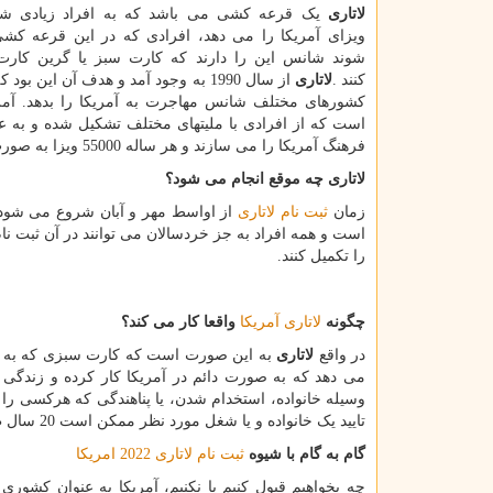
لاتاری
یک قرعه کشی می باشد که به افراد زیادی ش
ویزای آمریکا را می دهد، افرادی که در این قرعه کش
شوند شانس این را دارند که کارت سبز یا گرین کارت
کنند
.
لاتاری
از سال 1990 به وجود آمد و هدف آن این بود
کشورهای مختلف شانس مهاجرت به آمریکا را بدهد. آم
است که از افرادی با ملیتهای مختلف تشکیل شده و به
فرهنگ آمریکا را می سازند و هر ساله 55000 ویزا به صورت تصادفی و از طریق
لاتاری چه موقع انجام می شود؟
زمان
ثبت نام لاتاری
از اواسط مهر و آبان شروع می شود، و
است و همه افراد به جز خردسالان می توانند در آن ثبت نام 
را تکمیل کنند.
چگونه
لاتاری آمریکا
واقعا کار می کند؟
در واقع
لاتاری
به این صورت است که کارت سبزی که به وس
می دهد که به صورت دائم در آمریکا کار کرده و زندگی
وسیله خانواده، استخدام شدن، یا پناهندگی که هرکسی را در
تایید یک خانواده و یا شغل مورد نظر ممکن است 20 سال طول بکشد.
گام به گام با شیوه
ثبت نام لاتاری 2022 امریکا
چه بخواهیم قبول کنیم یا نکنیم، آمریکا به عنوان کشوری 