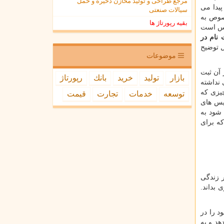
مرجع طراحی و تولید مخازن ذخیره و حمل
یدا می
سیالات صنعتی
خصوص به
بقیه رپورتاژ ها
انس است
 نام در
 توضیح
موضوعات
 آن ثبت
بازار
تولید
خرید
بانك
رپورتاژ
 نداشته
چیزی که
توسعه
خدمات
تجارت
قیمت
یس های
 شود به
که برای
ر زندگی
 بداند.
د را در
هد و به