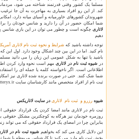
مسلما یک کشور وقتی قدرتمند شناخته می شود، مردمانش
کند. از این رو افراد بسیاری به مهاجرت به آن جا ترغی
شهروندان کشورهای خاورمیانه و آسیای میانه دارد، امکا
شما امکان حضور در آن را دارید و شانس خودتان را بر
لاتاری
چگونه است و چطور می توان در این بازی شانس پره
دهیم
توجه داشته باشید که
شرایط و نحوه ثبت نام لاتاری آمریکا
نام کنید. اما در این بین چند اشکال وجود دارد. اول این
باشید یا تنها به شکل عمومی این زبان را می دانید مسل
در
شیوه ثبت نام در لاتاری
مهم است نحوه وارد کردن اطلا
اطلاعاتی است. اگر ناخواسته کلمه یا جمله ای را استفا
شما شک کنند. حتی در صورت برنده شده لاتاری نیز امکان
ثبت نام از افراد متخصص مانند کارشناسان سایت
otteryx.ir
شیوه
رزرو و ثبت نام لاتاری
در سایت لاتاریکس
ثبت نام در لاتاری مانند امضا کردن یک قرارداد حقوقی ا
روزمره خودمان نیز هرگاه به کوچکترین مشکل حقوقی برخ
بنابراین چرا در امضای یک قرارداد حقوقی که می تواند زن
این دلایل کاری می کند که بخواهیم
شیوه ثبت نام در لاتار
بخش ثبت نام وارد می کنید تا کارشناس مربوطه با شما ت