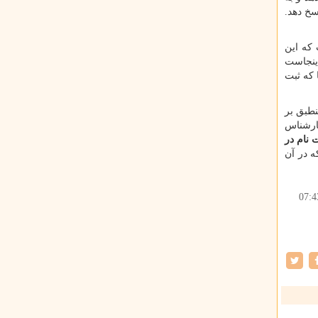
سخ دهد.
 که این
اینجاست
 که ثبت
نطبق بر
کارشناس
 نام در
ه در آن
07:4