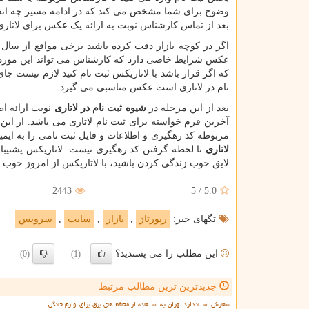
وضوح برای شما مشخص می کند که در ادامه مسیر چه اتفاق
بعد از تماس کارشناس نوبت به ارائه یک عکس برای لاتار
اگر در کوچه بازار دقت کرده باشید برخی مواقع از سال 
عکس شرایط خاصی دارد که کارشناس می تواند این مورد 
که اگر قرار باشد با لاتاریکس ثبت نام کنید لازم نیست ج
نام در لاتاری است عکس مناسبی می گیرد.
بعد از این مرحله در
شیوه ثبت نام در لاتاری
نوبت ارائه ا
آخرین فرم خواسته برای ثبت نام لاتاری می باشد. از این ر
مربوطه کد رهگیری و اطلاعات و فایل ثبت نامی را به ایمیل
لاتاری
تا لحظه گرفتن کد رهگیری نیست. لاتاریکس پشتیبانی 
لایق خوب زندگی کردن باشید، با لاتاریکس از امروز خوب ز
2443
5
/
5.0
تگهای خبر:
رپورتاژ
,
بازار
,
سایت
,
سرویس
این مطلب را می پسندید؟
(0)
(1)
جدیدترین ترین مطالب مرتبط
سفارش استاندارد تهران به استفاده از محافظ های برق برای لوازم خانگی