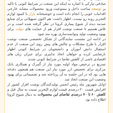
صادقی نیارکی با اشاره به اینکه این صنعت در شرایط کنونی با تاکید
بر
توسعه
ساخت داخل و ممنوعیت ورود محصولات مشابه خارجی
اقدامات خوبی را انجام داده است و خوشبختانه
بازار
با کمبود لوازم
التحریر روبه رو نیست، اظهار داشت: هم اکنون تسهیلاتی برای صنایع
صدمه دیده از شیوع بیماری کرونا در نظر گرفته شده است و در
تلاش هستیم تا صنعت نوشت افزار هم از حمایت های
دولت
برای
بهبود وضعیت تولید وتوانمندسازی بهره مند شود.
در ادامه این نشست نمایندگانی از تشکل تخصصی صنعت نوشت
افزار با طرح مشکلات و چالش های پیش روی این صنعت از عدم
استقبال دانش آموزان و دانشجویان در شرایط کنونی اظهار
نارضایتی کرده و خواهان اتخاذ تدابیری برای جبران زیان های
اقتصادی ناشی از کاهش تقاضا در شرایط کنونی شدند.
تسریع در ترخیص مواد اولیه مورد نیاز از گمرک و همکاری بانک
مرکزی برای تخصیص ارز مورد نیاز این صنعت هم همچون دغدغه
هایی بود که در این جلسه به آن پرداخته شد و تصمیماتی برای بهبود
وضعیت این صنعت اتخاذ شد.
اوایل شهریور ماه رئیس انجمن تولیدکنندگان نوشت افزار کشور از
افزایش قیمت ۲۰ درصدی قیمت لوازم التحریر نسبت به سال قبل و
کاهش ۶۰ تا ۷۰ درصدی تقاضای این محصولات
به دنبال شیوع کرونا
اطلاع داده بود.