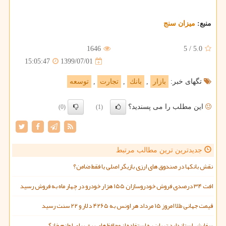
منبع:
میزان سنج
1646
5
/
5.0
1399/07/01
15:05:47
تگهای خبر:
بازار
,
بانك
,
تجارت
,
توسعه
این مطلب را می پسندید؟
(0)
(1)
جدیدترین ترین مطالب مرتبط
نقش بانکها در صندوق های ارزی بازیگر اصلی یا فقط ضامن؟
افت ۳۴ درصدی فروش خودروسازان ۱۵۵ هزار خودرو در چهار ماه به فروش رسید
قیمت جهانی طلا امروز ۱۵ مرداد هر اونس به ۴۲۶۵ دلار و ۲۲ سنت رسید
سفارش استاندارد تهران به استفاده از محافظ های برق برای لوازم خانگی