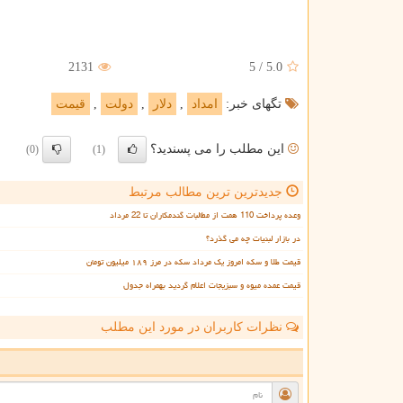
2131
5
/
5.0
تگهای خبر:
امداد
,
دلار
,
دولت
,
قیمت
این مطلب را می پسندید؟
(0)
(1)
جدیدترین ترین مطالب مرتبط
وعده پرداخت 110 همت از مطالبات گندمکاران تا 22 مرداد
در بازار لبنیات چه می گذرد؟
قیمت طلا و سکه امروز یک مرداد سکه در مرز ۱۸۹ میلیون تومان
قیمت عمده میوه و سبزیجات اعلام گردید بهمراه جدول
نظرات کاربران در مورد این مطلب
ن