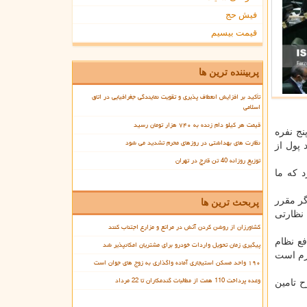
فیش حج
قیمت بیسیم
پربیننده ترین ها
تأکید بر افزایش انعطاف پذیری و تقویت نمایندگی جغرافیایی در اتاق
اسلامی
قیمت هر کیلو دام زنده به ۷۴۰ هزار تومان رسید
 برای یک خانوار پنج نفره
نظارت های بهداشتی در روزهای محرم تشدید می شود
یلیون نفر بدون هزینه خواهد بود و برای ۴۰ میلیون نفر باقیمانده ۵۰ درصد پول از
توزیع روزانه 40 تن قارچ در تهران
مان کسری دارد که ما
ر مقرر
پربحث ترین ها
نظارتی
کشاورزان از روشن کردن آتش در مراتع و مزارع اجتناب کنند
ع نظام
پیگیری زمان تحویل واردات خودرو برای مشتریان امکانپذیر شد
ت، لازم است
۱۹۰ واحد مسکن استیجاری آماده واگذاری به زوج های جوان است
وعده پرداخت 110 همت از مطالبات گندمکاران تا 22 مرداد
قرار گرفتن طرح تامین