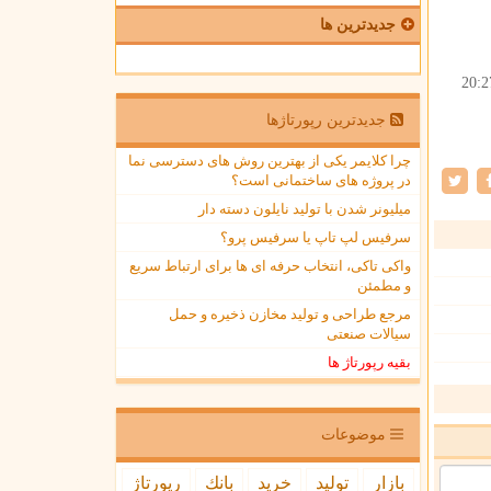
جدیدترین ها
20:2
جدیدترین رپورتاژها
چرا کلایمر یکی از بهترین روش های دسترسی نما
در پروژه های ساختمانی است؟
میلیونر شدن با تولید نایلون دسته دار
سرفیس لپ تاپ یا سرفیس پرو؟
واکی تاکی، انتخاب حرفه ای ها برای ارتباط سریع
و مطمئن
مرجع طراحی و تولید مخازن ذخیره و حمل
سیالات صنعتی
بقیه رپورتاژ ها
موضوعات
بازار
تولید
خرید
بانك
رپورتاژ