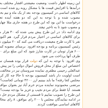
این زمینه اظهار داشت: وضعیت معیشتی اقشار مختلف 
درآمدها با افزایش قیمت ها با مشکل روبه رو شده است.
کالاهای اساسی در کمیسیون بودجه بعد از یک ماه و نیم ب
مصوب شده و با توجه به این که دو هفته آینده تعط
درخواست ما این بود که این طرح در هفته جاری مثلا چها
و مصوب شود تا به تاخیر نیفتد.
وی ادامه داد: در این طر
نفر با کارت طرح معیشت دریافت می کنند که ۲۰ میلیون نفر از آنها تحت پوشش کمیته
طرف آنها پرداخت می شود.
وی افزود: با توجه به این که
دولت
اختصاص این مبلغ از محل فروش اموال دولتی را نیز پیش ب
عبدالعلی رحیمی مظفری نماینده سروستان نیز در مخالفت
است اولویت دار باشد کمیسیون بودجه تا حالا چه کار 
مجلس کجا رفته؟ ما باید ببینیم ارز ۴۲۰۰ تومانی کجاست؟
مرتضی محمودوند نماینده مردم خرم آباد نیز بعنوان مو
هستند. آیا فقط برای مردم نجیب و عزیز ما بودجه نیست؟ م
این طرح را تصویب نماییم تا قسمتی از مشکل مردم حل ش
کالاهای اساسی موافقت کردند.