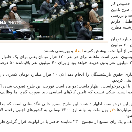
به خصوص کم
 طرح تامین
حث و بررسی
یلی داریم
رشنبه مطرح
ح پیش بینی شده که ۳۰ هزار میلیارد تومان
برای کالاهای اساسی در اختیار مردم قرار گیرد. هم اکنون ۶۰ میلیون
امداد
و بهزیستی هستند.
رئیس کمیسیون برنامه و بودجه افزود: برمبنای مصوبه کمیسیون مقرر است ماهانه برای هر نفر ۱۲۰ هزار تومان یعنی
۶۰۰ هزار تومان در کارت شارژ شود که این مبلغ برای ۲۰ م
قرار بوده همسان سازی حقوق بازنشستگان را انجام دهد الان ۱۰ هزار میلیارد تو
ینی کردیم.
 با این درخواست، اظهار داشت: دو ماه است فوریت این طرح تصویب شده، اگ
کرده است. شکی نیست که تامین کالاهای اساسی باید صورت گیرد اما وظایف 
افق این درخواست اظهار داشت: این طرح سفره خالی تنگدستانی است که مداف
یلیاردها
دلار
پول ملت به بهانه ارز ۴۲۰۰ تومانی به کشورهای اجنبی رف
ود.
در ادامه نمایندگان مجلس با ۲۰۰ رای موافق، ۸ رای مخالف و یک رای ممتنع از مجموع ۲۳۰ نماینده حاضر با در اولویت 