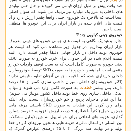
چند وقت پیش بر طبل ارزان قیمتی می کوبیدند و حال حتی تولیدی
های داخلی به مرز یک میلیارد نیز نزدیک می شوند. اما سوال اصلی
اینجا است که بالاخره یک خودروی چینی واقعاً چقدر ارزش دارد و آیا
قیمت های اعلام شده در بازار ایران برای این خودرو ها منطقی
است یا خیر.
خودروی چینی کیلویی چند!؟
اجازه بدهید یک نگاهی به قیمت های جهانی خودرو های چینی معروف
بازار ایران بیندازیم. در جدول زیر مشاهده می کنید که قیمت هر
خودروی تولید داخل در بازار جهانی دقیقاً چقدر قیمت دارد. البته
قیمت اعلام شده در این جدول، برای خرید خودرو به صورت CBU
یعنی خودرو به صورت کامل است که به سبب توقف واردات خودرو
منتفی است. اما همین خودرو ها به صورت SKD توسط خودروسازان
داخلی خریداری شده که با قیمت جهانی آنچنان تفاوت قیمتی ندارند
(اکثر خودروسازان داخلی، میزان داخلی سازی کمتر از ۱۵ درصد
دارند، پس بیشتر
قطعات
به صورت کامل وارد می شوند و تنها با
اندکی داخلی سازی روی خط تولید داخل کشور مونتاژ می شوند).
اما این تمام ماجرای پرپیچ و خم خودروسازان نیست برای اینکه
برای وارد کردن این قطعات به صورت SKD بایستی هزینه هایی
همچون حمل (اکثراً با قطار)، ۹ درصد ارزش افزوده، ۳ درصد شماره
گذاری، هزینه های اضافی برای حواله پول به چین (بدلیل مشکلات
بین المللی در انتقال مالی)، هزینه هایی همچون نیروهای کار در خط
تولید و در نهایت سد بزرگ ۴۰ تا ۴۵ درصدی عوارض گمرک (با