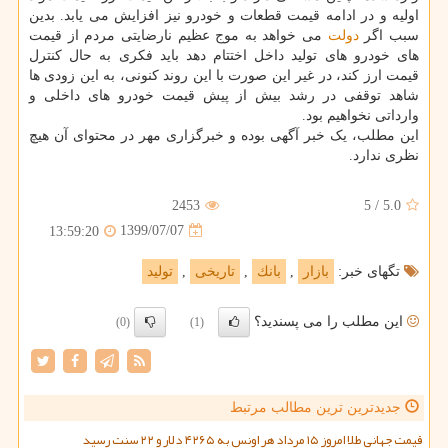
اولیه و در ادامه قیمت قطعات و خودرو نیز افزایش می یابد. بدین
سبب اگر
دولت
می خواهد به موج عظیم نارضایتی مردم از قیمت
های خودرو های تولید داخل اختتام دهد باید فکری به حال کنترل
قیمت ارز کند، در غیر این صورت با این روند کنونی، به این زودی ها
شاهد توقفی در رشد بیش از پیش قیمت خودرو های داخلی و
وارداتی نخواهیم بود.
این مطلب، یک خبر آگهی بوده و خبرگزاری مهر در محتوای آن هیچ
نظری ندارد.
2453
5
/
5.0
1399/07/07
13:59:20
تگهای خبر:
بازار
,
بانك
,
تاریخی
,
تولید
این مطلب را می پسندید؟
(0)
(1)
جدیدترین ترین مطالب مرتبط
قیمت جهانی طلا امروز ۱۵ مرداد هر اونس به ۴۲۶۵ دلار و ۲۲ سنت رسید