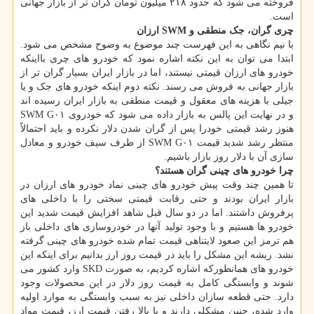
فروخته می شود که حدود ۲۱۸ میلیون تومان گران تر از بازار جهانی
است.
چری گران، جک منطقی و
SWM
ارزان
با نیم نگاهی به این فهرست چند موضوع به وضوح مشخص می شود.
ابتدا می توان به این نکته اشاره نمود که خودرو های چری بااینکه
خودرو های ارزان قیمتی نیستند، اما در بازار ایران بسیار گران تر از
بازار جهانی به فروش می رسند. نکته دوم اینکه خودرو های جک و یا
جیلی با هزینه های معقول و قیمت منطقی به بازار ایران رسیده اند
و در نهایت این پالس به بازار داده می شود که خودروی SWM G۰۱
هنوز رشد قیمتی خودرا پس از گران شدن دلار نکرده و باید احتمالاً
منتظر رشد شدید قیمت SWM G۰۱ از طرف سیف خودرو و معادل
سازی آن با دلار روز بازار باشیم.
چرا خودرو های چینی گران هستند؟
تا همین چند وقت پیش خودرو های چینی نماد خودرو های ارزان در
بازار ایران بودند و حتی رقابت قیمتی سختی را با داخلی های
پرفروش داشتند. اما در دو سال قبل شاهد افزایش قیمت شدید این
خودرو ها هستیم و با وجود تولید آنها در خودروسازی های داخلی باز
هم ترمز این صعود لایتناهی قیمت تمام شده خودرو های چینی گرفته
نشد. ریشه این مشکل را باید در قیمت روز ارز بدانیم برای اینکه این
خودرو های همانطورکه اشاره کردیم، به صورت SKD وارد کشور می
شوند و وابستگی کامل به قیمت روز دلار در این محصولات وجود
دارد. حتی قطعه سازان داخلی نیز به سبب وابستگی به موارد اولیه
وارد شده، چنین مشکلی دارند و با بالا رفتن قیمت ارز، قیمت مواد