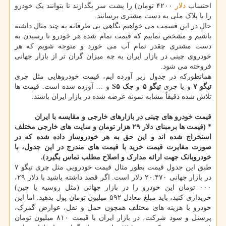
احتساب
دلار
۴۲۰۰ تومان) را پشت سر بگذارند تا بتوانند یک خودرو
را با پلاک ملی به دست مشتری برسانند.
حال در این قسمت می خواهیم نگاهی بی طرفانه به چند مثال داشته
باشیم و مشخص نماییم که قیمت تمام شده هر خودرو تا رسیدن به
دست مشتری چقدر تمام آب می خورد و متوجه شویم که هر
خودروی چینی در بازار ایران به چه میزان گران تر از بازار جهانی
فروخته می شود.
همانطورکه در جدول زیر آورده ایم، قیمت خودروهایی مثل چری
تیگو ۷
و یا چری
تیگو ۵
و
جک S۵
و … آورده شده است. قیمت ها
تلاش شده دقیقاً مشابه نمونه عرضه شده در بازار ایران باشند.
قیمت خودرو های چینی در بازارهای خارجی و مقایسه با ایران
* (
قیمت ها برمبنای دلار ۲۹ هزار تومان و سایت های خارجی مختلف
استخراج شده اند و این حق به هر خودروساز داده شده که در
صورت مغایرت قیمت خرید با قیمت های مندرج در این جدول، با
خودروبانک جهت ارائه مدارک و اصلاح مطلب تماس بگیرد
).
طبق این جدول قیمت بطور مثال قیمت خودرویی مثل چری تیگو ۷
در بازار جهانی ۲۰.۴۷۰ دلار است. اگر قصد داشته باشید با دلار ۲۹،
۰۰۰ تومان این خودرو را در بازار جهانی (مثل روسیه یا چین)
خریداری کنید، باید مبلغ معادل ۵۹۲ میلیون تومان پول بدهید. اما این
خودرو با هزینه های مختلف همچون حمل و نقل، عوارض گمرک،
پرسنل و سود شرکت، در بازار ایران با قیمت ۸۱۰ میلیون تومان