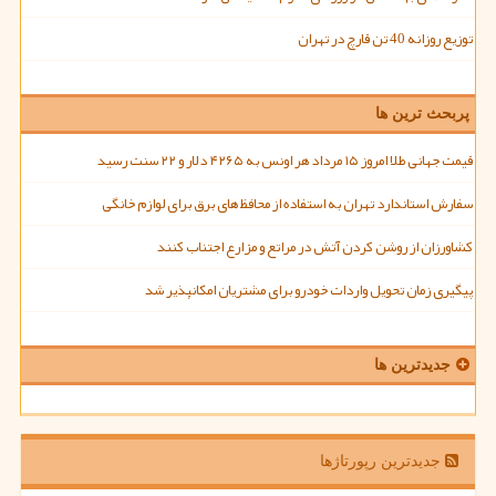
توزیع روزانه 40 تن قارچ در تهران
پربحث ترین ها
قیمت جهانی طلا امروز ۱۵ مرداد هر اونس به ۴۲۶۵ دلار و ۲۲ سنت رسید
سفارش استاندارد تهران به استفاده از محافظ های برق برای لوازم خانگی
کشاورزان از روشن کردن آتش در مراتع و مزارع اجتناب کنند
پیگیری زمان تحویل واردات خودرو برای مشتریان امکانپذیر شد
جدیدترین ها
جدیدترین رپورتاژها