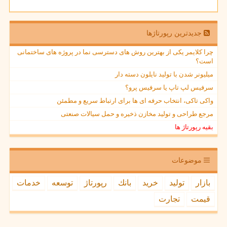
جدیدترین رپورتاژها
چرا کلایمر یکی از بهترین روش های دسترسی نما در پروژه های ساختمانی
است؟
میلیونر شدن با تولید نایلون دسته دار
سرفیس لپ تاپ یا سرفیس پرو؟
واکی تاکی، انتخاب حرفه ای ها برای ارتباط سریع و مطمئن
مرجع طراحی و تولید مخازن ذخیره و حمل سیالات صنعتی
بقیه رپورتاژ ها
موضوعات
بازار
تولید
خرید
بانك
رپورتاژ
توسعه
خدمات
قیمت
تجارت