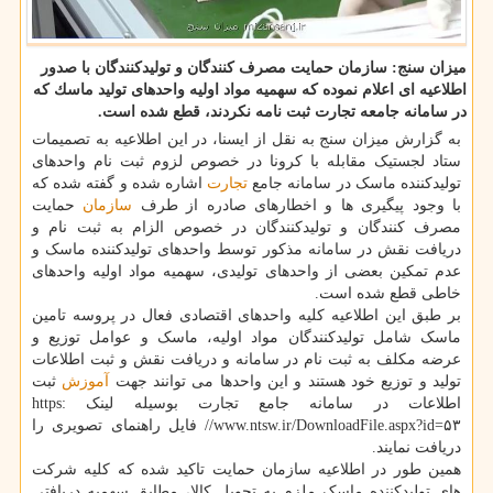
میزان سنج: سازمان حمایت مصرف كنندگان و تولیدكنندگان با صدور
اطلاعیه ای اعلام نموده كه سهمیه مواد اولیه واحدهای تولید ماسك كه
در سامانه جامعه تجارت ثبت نامه نكردند، قطع شده است.
به گزارش میزان سنج به نقل از ایسنا، در این اطلاعیه به تصمیمات
ستاد لجستیک مقابله با کرونا در خصوص لزوم ثبت نام واحدهای
تولیدکننده ماسک در سامانه جامع
تجارت
اشاره شده و گفته شده که
با وجود پیگیری ها و اخطارهای صادره از طرف
سازمان
حمایت
مصرف کنندگان و تولیدکنندگان در خصوص الزام به ثبت نام و
دریافت نقش در سامانه مذکور توسط واحدهای تولیدکننده ماسک و
عدم تمکین بعضی از واحدهای تولیدی، سهمیه مواد اولیه واحدهای
خاطی قطع شده است.
بر طبق این اطلاعیه کلیه واحدهای اقتصادی فعال در پروسه تامین
ماسک شامل تولیدکنندگان مواد اولیه، ماسک و عوامل توزیع و
عرضه مکلف به ثبت نام در سامانه و دریافت نقش و ثبت اطلاعات
تولید و توزیع خود هستند و این واحدها می توانند جهت
آموزش
ثبت
اطلاعات در سامانه جامع تجارت بوسیله لینک https:
//www.ntsw.ir/DownloadFile.aspx?id=۵۳ فایل راهنمای تصویری را
دریافت نمایند.
همین طور در اطلاعیه سازمان حمایت تاکید شده که کلیه شرکت
های تولیدکننده ماسک ملزم به تحویل کالا، مطابق سهمیه دریافتی