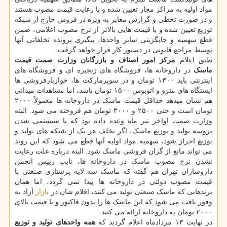
مواد اولیه به مراکز مجاز تعیین شده و با رعایت قیمت مصوب هستند
و در صورت تخطی و گزارش مغایر به ویژه در فروش خارج از شبکه
توزیع تعیین شده و با قیمت هایی بالاتر از نرخ مصوب اعلامی، ضمن
قطع سهمیه و جایگزینی سایر واحدها، پیگیری پرونده تخلفاتی آنها
توسط مراجع قانونی در دستور کار قرار خواهد گرفت.
طبق اعلام
مرکز امور اصناف و بازرگانان وزارت صمت قیمت
ماسک
در داروخانه ها، فروشگاه های زنجیره ای و فروشگاه های
اینترنتی باید ۱۳۰۰ تومان و در سوپرمارکت ها، خواربارفروشی ها
ایستگاه های مترو و اتوبوس ۱۵۰۰ تومان باشد، اما مشاهدات میدانی
هم نشان میدهد حداقل قیمت ماسک در داروخانه ها معمولاً ۲۰۰۰
تومان است و حتی ۲۵۰۰ و ۳۰۰۰ تومان هم فروخته می شود. البته
وزارت صمت اواخر تیر ماه وعده داده بود که با سیستمی شدن
پروسه تولید و توزیع ماسک، اگر تخلف هر یک از شبکه های تولید و
توزیع احراز شود، سهمیه مواد اولیه آنها قطع می شود که این روند
می تواند مانع از گران فروشی ماسک شود. البته درباره علت رعایت
نشدن نرخ مصوب ماسک در داروخانه ها، نایب رییس انجمن
داروسازان تهران هم گفته که ماسک سه لایه پرستاری صنعتی با
قیمت مصوب دولتی در داروخانه ها پیدا نمی گردد، اما همان
برندهایی که ماسک صنعتی تولید می کنند، اقلام شان در
بازار
آزاد به
وفور یافت می شود که این ماسک ها را بدون فاکتور و با قیمت بالای
۲۰۰۰ تومان به داروخانه ارائه می کنند.
در نهایت ۱۳ مردادماه اعلام گردید که
همه واحدهای تولید و توزیع