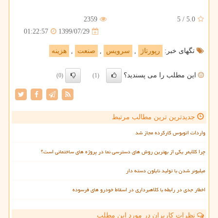
2359
5
/
5.0
1399/07/29
01:22:57
تگهای خبر:
رپورتاژ
,
سرویس
,
صنعت
,
هزینه
این مطلب را می پسندید؟
(0)
(1)
جدیدترین ترین مطالب مرتبط
واردات اتوبوس کارکرده مجاز شد
چرا کلایمر یکی از بهترین روش های دسترسی نما در پروژه های ساختمانی است؟
میلیونر شدن با تولید نایلون دسته دار
اخطار جدی در رابطه با کلاهبرداری در اسقاط خودرو های فرسوده
نظرات کاربران در مورد این مطلب