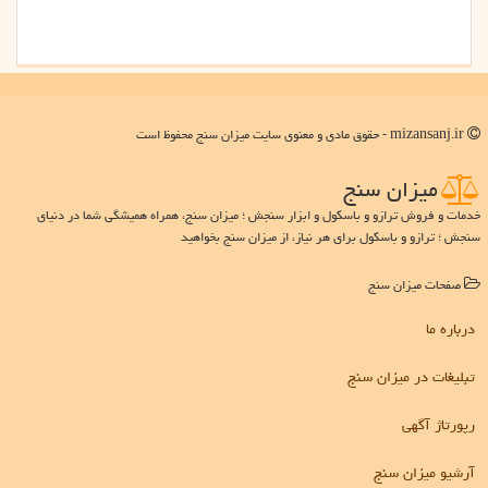
mizansanj.ir - حقوق مادی و معنوی سایت میزان سنج محفوظ است
میزان سنج
خدمات و فروش ترازو و باسکول و ابزار سنجش ؛ میزان سنج، همراه همیشگی شما در دنیای
سنجش ؛ ترازو و باسکول برای هر نیاز، از میزان سنج بخواهید
صفحات میزان سنج
درباره ما
تبلیغات در میزان سنج
رپورتاژ آگهی
آرشیو میزان سنج