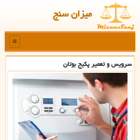
میزان سنج
منو
سرویس و تعمیر پكیج بوتان