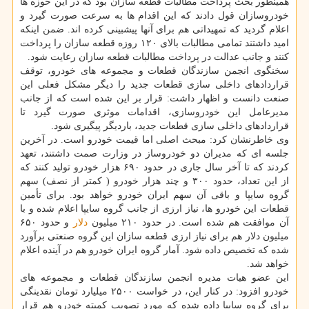
همینطور بحث پرداخت مطالبات قطعه سازان بود که در این حوزه ها
خودروسازان قول دادند که این اقدام ها به سرعت صورت گیرد و
اعلام گردید که تمهیداتی هم برای آنها پیشبینی کرده اند. ضمن اینکه
امید داشتند تمامی مطالبات بالای ۱۲۰ روزه قطعه سازان را پرداخت
کنند و جانب عدالت در پرداخت مطالبات قطعه سازان رعایت شود.
سخنگوی انجمن سازندگان قطعات و مجموعه های خودرو، توقف
قراردادهای داخلی سازی قطعات جدید را دیگر مشکل فعلی این
صنعت دانست و اظهار داشت: قرار بر این شده است که از جانب
مدیرعامل این خودروسازی، اقدامات موثری صورت گیرد تا
قراردادهای داخلی سازی قطعات جدید، باردیگر پیگیری شود.
وی خاطرنشان کرد: مبحث اصلی اما قیمت خودرو است. در آخرین
جلسه ای که مدیران دو خودروساز در وزارت صمت داشتند، تعهد
کردند که تا آخر سال جاری در حدود ۶۹۰ هزار خودرو تولید کنند که
از این تعداد، حدود ۳۰۰ و چند هزار خودرو ( کمتر از نصف) سهم
گروه سایپا و باقی آن سهم ایران خودرو خواهد بود. برای تأمین
قطعات این خودرو ها، نیاز ارزی از جانب گروه سایپا اعلام شده و با
آن موافقت هم شده است. در حدود ۲۱۰ میلیون
دلار
و حدود ۶۵۰
میلیون دلار هم برای نیاز ارزی قطعه سازان این گروه صنعتی برآورد
شده که تخصیص داده شود. آمار گروه ایران خودرو هم در آینده اعلام
خواهد شد.
این عضو هیات مدیره انجمن سازندگان قطعات و مجموعه های
خودرو افزود: در کنار این، در خواست ۲۵۰۰ میلیارد تومان نقدینگی
برای گروه سایپا داده شده که مورد تصویب کمیته خودرو هم قرار