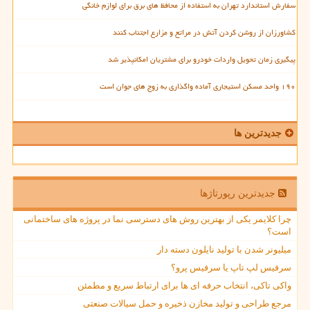
سفارش استاندارد تهران به استفاده از محافظ های برق برای لوازم خانگی
کشاورزان از روشن کردن آتش در مراتع و مزارع اجتناب کنند
پیگیری زمان تحویل واردات خودرو برای مشتریان امکانپذیر شد
۱۹۰ واحد مسکن استیجاری آماده واگذاری به زوج های جوان است
جدیدترین ها
جدیدترین رپورتاژها
چرا کلایمر یکی از بهترین روش های دسترسی نما در پروژه های ساختمانی
است؟
میلیونر شدن با تولید نایلون دسته دار
سرفیس لپ تاپ یا سرفیس پرو؟
واکی تاکی، انتخاب حرفه ای ها برای ارتباط سریع و مطمئن
مرجع طراحی و تولید مخازن ذخیره و حمل سیالات صنعتی