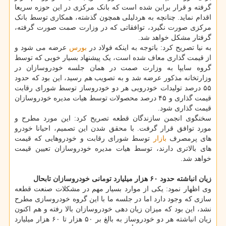
گرفته و قرار براین شده است که بانک مرکزی در این حوزه سریعا
اقدام نماید. چنانچه به هردلیلی همچون گذشته، همکاری توسط بانک
مرکزی صورت نگیرد، توافقاتی که در وزارت صمت صورت گرفته،
گرفتار مشکل خواهد شد.
به نیا تصریح کرد: باتوجه به اینکه فولاد در
بورس
عرضه می شود و
از قیمت گذاری معاف شده است، یک پیشنهاد بسیار خوبی که توسط
گروه سایپا به وزارت صمت در همان جلسه خودروسازان در
وزارتخانه مذکور عرضه شد و به تصویب هم رسید، این بود که حدود
۵۵ درصد تولیدات خودرویی هر دو خودروساز توسط شورای رقابت
قیمت گذاری و ۴۵ درصد محصولات توسط هیات مدیره خودروسازان
قیمت گذاری شود.
سخنگوی انجمن سازندگان قطعه تصریح کرد: این مورد مطرح و
مورد توافق قرار گرفت. با محقق شدن این تصمیم، احیانا خودرو
های پرمصرف
بازار
توسط شورای رقابت و خودروهایی که قیمت
های بالاتری دارند، توسط هیات مدیره خودروسازان تعیین قیمت
خواهد شد.
زیان انباشته حدود ۶۰ هزار میلیارد تومانی خودروسازان تابحال
وی اظهار نمود: یکی از موارد بسیار مهم در مشکلات صنعت قطعه
سازی که وجود دارد اما در جلسه ما با این گروه خودروسازی مطرح
نشد، این بود که میزان زیان دهی خودروسازان بالا رفته و هم اکنون
زیان انباشته هر دو خودروساز به بالغ بر ۵۰ هزار تا ۶۰ هزار میلیارد