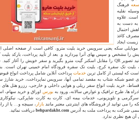
سعه
فرهنگ
سیله نقلیه
است. علاوه
ی به دست به
اهش احتمال
میزان مصرف کاغذ
زیست ایجاد
ن موبایلی سکه یعنی سرویس خرید بلیت مترو، کافی است از صفحه اصلی اپ
ش را مشخص و سپس بهای آنرا بپردازید و. بعد از تأیید پرداخت، بارکد بلیت 
بلیت مترو می باشد قابل مشاهده می باشد، حالا می توانید تصویر QR را مقابل اسکنر گیت مترو بگیرید و سفر خویش را آغ
 بلیت تک سفره کرج، بلیت تک سفره فرودگاه امام خمینی تهران است. بنا 
ست که لیستی از کامل ترین
خدمات
پرداخت آنلاین شامل پرداخت انواع قبوض
باری عضو شبکه شتاب به مقصد تمامی آنها، سرویس نماپرداخت، خرید شارژ س
 اقساط، خرید بلیت انواع سفر ریلی و هوایی داخلی و خارجی، رزرو هتل های 
راه ها، طرح ترافیک و عوارض سالانه، ورود به
بورس
اوراق و خرید سهام، است
سرگرمی و تلویزیونی، خدمات بیمه ای، کارت به کارت شاپرکی، نیکوکاری
را می توانید از فروشگاه های اینترنتی معتبر مانند
بازار
، سیبچه و… یا از را
behpardakht.com
دریافت نمائید.
آن هیچ نظری ندارد.