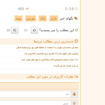
1821
5
/
5.0
تگهای خبر:
بازار
,
بانك
,
بورس
,
بیمه
این مطلب را می پسندید؟
(0)
(1)
جدیدترین ترین مطالب مرتبط
سفارش استاندارد تهران به استفاده از محافظ های برق برای لوازم خانگی
پیگیری زمان تحویل واردات خودرو برای مشتریان امکانپذیر شد
۱۹۰ واحد مسکن استیجاری آماده واگذاری به زوج های جوان است
در بازار لبنیات چه می گذرد؟
نظرات کاربران در مورد این مطلب
ن