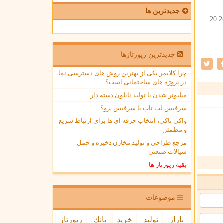
جدیدترین ها
20:2
جدیدترین رپورتاژها
چرا کلایمر یکی از بهترین روش های دسترسی نما
در پروژه های ساختمانی است؟
میلیونر شدن با تولید نایلون دسته دار
سرفیس لپ تاپ یا سرفیس پرو؟
واکی تاکی، انتخاب حرفه ای ها برای ارتباط سریع
و مطمئن
مرجع طراحی و تولید مخازن ذخیره و حمل
سیالات صنعتی
بقیه رپورتاژ ها
موضوعات
بازار
تولید
خرید
بانك
رپورتاژ