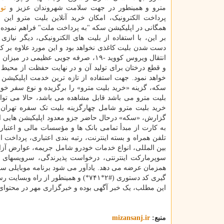
مترو و همینطور در جهت سلامت شهروندان عزیز و
تو
پرداخت الکترونیک، امکان خرید آنلاین بلیت مترو این و
همگانی در اپلیکیشن سکه "به پرداخت ملت" فراهم نموده 
بر این، با استفاده از بلیت های الکترونیکی، دیگر نیاز
دست شدن بلیت کاغذی نخواهد بود و این مورد علاوه بر ک
انتقال ویروس کووید -۱۹، صرفه جویی عظیمی در 
و قطع درختان برای تولید آن و در نهایت حفظت از محیط 
خواهد نمود. جهت استفاده از تازه ترین خدمت اپلیکیش
سکه، گزینه «خرید بلیت مترو» را برگزیده و نوع سفر خوی
خرید بلیت مترو شامل چهارگزینه بلیت تک سفره تهران،
گزارش، «سکه» درحال حاضر جزو معدود اپلیکیشن هایی ا
به کارت از مبدأ تمامی بانک ها و مؤسسات مالی و اعت
تلفن همراه و بسته اینترنت، رتبه بندی اعتباری، پرداخت
بین المللی، انواع خدمات خودرو شامل جریمه، عوارض آزاد
سوپرمارکت اینترنتی، درخواست پذیرندگی، سرویسهای 
همزمان عرضه می دهد. یادآور می شود برنامه موبایلی سکه 
گیری کد دستوری (#۲*۷۴۱*) و همینطور از راه وبسایت رسمی شرکت به پرداخت ملت به آدرس
این مطلب، یک خبر آگهی بوده و خبرگزاری مهر در محتوای 
منبع:
mizansanj.ir