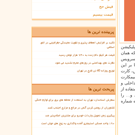
فیش حج
قیمت بیسیم
پربیننده ترین ها
تأکید بر افزایش انعطاف پذیری و تقویت نمایندگی جغرافیایی در اتاق
اسلامی
لیکیشن
که همان
قیمت هر کیلو دام زنده به ۷۴۰ هزار تومان رسید
از کنید. سرویس
نظارت های بهداشتی در روزهای محرم تشدید می شود
بر این
توزیع روزانه 40 تن قارچ در تهران
، کارت
یمکارت
داخلی و
فاده از
پربحث ترین ها
 و… را
سفارش استاندارد تهران به استفاده از محافظ های برق برای لوازم خانگی
ه شماره
کشاورزان از روشن کردن آتش در مراتع و مزارع اجتناب کنند
پیگیری زمان تحویل واردات خودرو برای مشتریان امکانپذیر شد
۱۹۰ واحد مسکن استیجاری آماده واگذاری به زوج های جوان است