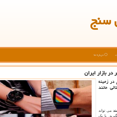
 سنج
ت
درباره ما
ر بازار ایران
 در زمینه
الی مانند
ند
می تواند
رید. با یک