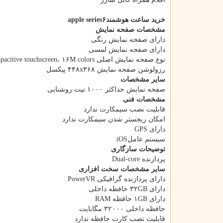
خرید ساعت هوشمندapple series۶
مشخصات صفحه نمایش
دارای صفحه نمایش رنگی
دارای صفحه نمایش لمسی
نوع صفحه نمایش اصلی Retina LTPO OLED capacitive touchscreen، ۱۶M colors
رزولوشن صفحه نمایش ۴۴۸x۳۶۸ پیکسل
سایر مشخصات
صفحه نمایش حداکثر ۱۰۰۰ نیت روشنایی
مشخصات فنی
قابلیت نصب سیمکارت ندارد
امکان ریجستر شدن سیمکارت ندارد
دارای GPS
سیستم عاملiOS
توضیحات سازگاری
پردازنده Dual-core
سایر مشخصات سخت افزاری
دارای پردازنده گرافیکی PowerVR
دارای ۳۲GB حافظه داخلی
دارای ۱GB حافظه RAM
حافظه داخلی ۳۲۰۰۰ مگابایت
قابلیت نصب کارت حافظه ندارد