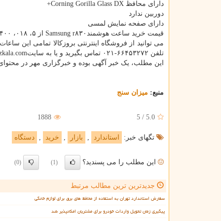
دارای محافظ Corning Gorilla Glass DX+
دوربین ندارد
دارای صفحه نمایش لمسی
قیمت خرید ساعت هوشمندSamsung r۸۳۰ از ۵، ۰۱۸، ۴۰۰ تا ۶، ۳۹۹، ۰۰۰ تومان است.
می توانید از فروشگاه اینترنتی بروزکالا تمامی این ساعا
تلفن ۶۶۴۵۳۲۷۲-۰۲۱ تماس بگیرید و یا به سایتhttps: //berozkala.com مراجعه کنید.
این مطلب، یک خبر آگهی بوده و خبرگزاری مهر در محتوای 
منبع:
میزان سنج
1888
5
/
5.0
تگهای خبر:
استاندارد
,
بازار
,
خرید
,
دستگاه
این مطلب را می پسندید؟
(0)
(1)
جدیدترین ترین مطالب مرتبط
سفارش استاندارد تهران به استفاده از محافظ های برق برای لوازم خانگی
پیگیری زمان تحویل واردات خودرو برای مشتریان امکانپذیر شد