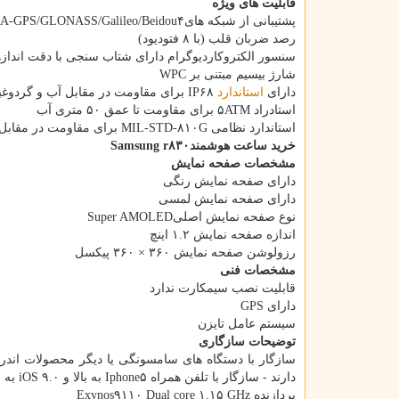
قابلیت های ویژه
پشتیبانی از شبکه هایGPS: A-GPS/GLONASS/Galileo/Beidou۴
رصد ضربان قلب (با ۸ فتودیود)
سنسور الکتروکاردیوگرام دارای شتاب سنجی با دقت اندازه‎گیری تا ۳۲ گرم فشا
شارژ بی‎سیم مبتنی بر WPC
دارای
استاندارد
IP۶۸ برای مقاومت در مقابل آب و گردوغبار
استادراد ۵ATM برای مقاومت تا عمق ۵۰ متری آب
استاندارد نظامی MIL-STD-۸۱۰G برای مقاومت در مقابل سقوط و ضربه قابلیت اتصال به موبایل و مکالمه بوسیله بلوتوث
خرید ساعت هوشمندSamsung r۸۳۰
مشخصات صفحه نمایش
دارای صفحه نمایش رنگی
دارای صفحه نمایش لمسی
نوع صفحه نمایش اصلیSuper AMOLED
اندازه صفحه نمایش ۱.۲ اینچ
رزولوشن صفحه نمایش ۳۶۰ × ۳۶۰ پیکسل
مشخصات فنی
قابلیت نصب سیمکارت ندارد
دارای GPS
سیستم عامل تایزن
توضیحات سازگاری
دارند - سازگار با تلفن همراه Iphone۵ به بالا و iOS ۹.۰ به بالا
پردازنده Exynos۹۱۱۰ Dual core ۱.۱۵ GHz