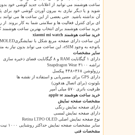
ساعت هوشمند می توانید از اعلانات جدید گوشی خود بدون 
شوید و یا دیگر نیازی به بیرون آوردن گوشی خود برای پا
آن نداشته باشید. حتی بعضی از این ساعت ها می توانند ب
ای برای کنترل فعالیت ها و سلامتی شما به کار بروند. از ر
خرید ساعت هوشمند برای انتخاب بهترین ساعت هوشمند کم
خرید ساعت هوشمند xiaomi mi watch
باتوجه به وجود eSIM، این ساعت می تواند بدون نیاز به متصل شدن به
سایر مشخصات
دارای ۱ گیگابایت RAM و ۸ گیگابایت فضای ذخیره سازی
تراشه Snapdragon Wear ۳۱۰۰
رزولوشن ۳۶۸×۴۴۸ پیکسل
دارای GPS برای مسیریابی و استفاده از نقشه ها
بلوتوث (برای اتصال هدفون)
ظرفیت باتری ۵۷۰ میلی آمپر
خرید ساعت هوشمند apple se
مشخصات صفحه نمایش
دارای صفحه نمایش رنگی
دارای صفحه نمایش لمسی
نوع صفحه نمایش اصلی Retina LTPO OLED
سایر مشخصات صفحه نمایش حداکثر روشنایی ۱۰۰۰ نیت
مشخصات فنی