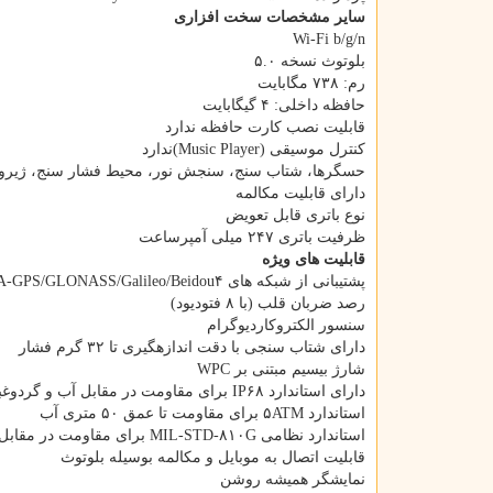
سایر مشخصات سخت افزاری
Wi-Fi b/g/n
بلوتوث نسخه ۵.۰
رم: ۷۳۸ مگابایت
حافظه داخلی: ۴ گیگابایت
قابلیت نصب کارت حافظه ندارد
کنترل موسیقی (Music Player)ندارد
حسگرها، شتاب سنج، سنجش نور، محیط فشار سنج، ژی
دارای قابلیت مکالمه
نوع باتری قابل تعویض
ظرفیت باتری ۲۴۷ میلی آمپرساعت
قابلیت های ویژه
پشتیبانی از شبکه های GPS: A-GPS/GLONASS/Galileo/Beidou۴
رصد ضربان قلب (با ۸ فتودیود)
سنسور الکتروکاردیوگرام
دارای شتاب سنجی با دقت اندازه‎گیری تا ۳۲ گرم فشار
شارژ بی‎سیم مبتنی بر WPC
دارای استاندارد IP۶۸ برای مقاومت در مقابل آب و گردوغبار
استاندارد ۵ATM برای مقاومت تا عمق ۵۰ متری آب
استاندارد نظامی MIL-STD-۸۱۰G برای مقاومت در مقابل سقوط و ضربه
قابلیت اتصال به موبایل و مکالمه بوسیله بلوتوث
نمایشگر همیشه روشن