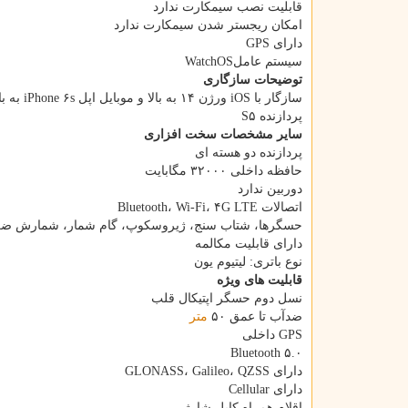
قابلیت نصب سیمکارت ندارد
امکان ریجستر شدن سیمکارت ندارد
دارای GPS
سیستم عاملWatchOS
توضیحات سازگاری
سازگار با iOS ورژن ۱۴ به بالا و موبایل اپل iPhone ۶s به بالا
پردازنده S۵
سایر مشخصات سخت افزاری
پردازنده دو هسته ای
حافظه داخلی ۳۲۰۰۰ مگابایت
دوربین ندارد
اتصالات Bluetooth، Wi-Fi، ۴G LTE
حسگرها، شتاب سنج، ژیروسکوپ، گام شمار، شمارش ضرب
دارای قابلیت مکالمه
نوع باتری: لیتیوم یون
قابلیت های ویژه
نسل دوم حسگر اپتیکال قلب
ضدآب تا عمق ۵۰
متر
GPS داخلی
Bluetooth ۵.۰
دارای GLONASS، Galileo، QZSS
دارای Cellular
اقلام همراه کابل شارژ