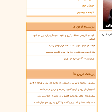
فیش حج
قیمت بیسیم
پربیننده ترین ها
هر ماتی دارد.
تأکید بر افزایش انعطاف پذیری و تقویت نمایندگی جغرافیایی در اتاق
اسلامی
قیمت هر کیلو دام زنده به ۷۴۰ هزار تومان رسید
نظارت های بهداشتی در روزهای محرم تشدید می شود
توزیع روزانه 40 تن قارچ در تهران
پربحث ترین ها
سفارش استاندارد تهران به استفاده از محافظ های برق برای لوازم خانگی
کشاورزان از روشن کردن آتش در مراتع و مزارع اجتناب کنند
پیگیری زمان تحویل واردات خودرو برای مشتریان امکانپذیر شد
۱۹۰ واحد مسکن استیجاری آماده واگذاری به زوج های جوان است