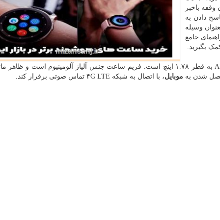
وقفه باخبر
سخ دادن به
عنوان وسیله
اهنمای جامع
ک بگیرید.
این ساعت دارای صفحه مربع شکل با نمایشگریAMOLED به قطر ۱.۷۸ اینچ است. فریم ساعت جنس آلیاژ آلومینیوم است و ظا
موبایل
، با اتصال به شبکه ۴G LTE تماس صوتی برقرار کند.