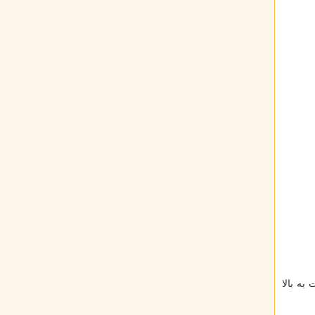
تم عامل اندروید ۵.۰ و بالاتر بهره می برند و رم ۱.۵ گیگابایت به بالا