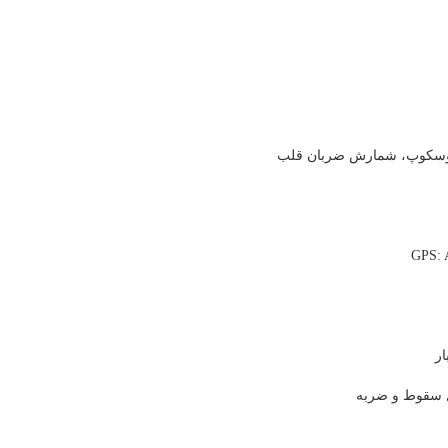
روسکوپ، شمارش ضربان قلب