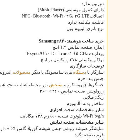
دوربین ندارد
دارای کنترل موسیقی (Music Player)
اتصالاتNFC، Bluetooth، Wi-Fi، ۳G، ۴G LTE
قابلیت مکالمه ندارد
نوع باتری: لیتیوم یون
خرید ساعت هوشمندSamsung r۸۲۰
اندازه صفحه نمایش ۱.۴ اینچ
پردازنده Exynos۹۱۱۰ Dual core ۱.۱۵ GHz
تراکم پیکسلی ۲۷۸پ یکسل بر اینچ
توضیحات سازگاری
سازگار با
دستگاه
های سامسونگ یا دیگر
محصولات
اندرویدی مجهز 
جنس بند: چرم
حسگرها، ژیروسکوپ،
سنجش
نور محیط، شتاب سنج، شم
رزولوشن صفحه نمایش ۳۶۰ × ۳۶۰
رنگ: طلایی
ساختار بدنه: آلمینیوم
سایر مشخصات سخت افزاری
Wi-Fi b/g/n بلوتوث نسخه ۵.۰ رم ۷۳۸ مگابایت
سایر مشخصات صفحه نمایش
نمایشگر همیشه روشن جنس شیشه گوریلا گلس DX+ دارای بند فلورولاستومر (FKM)
فرم صفحه: گرد