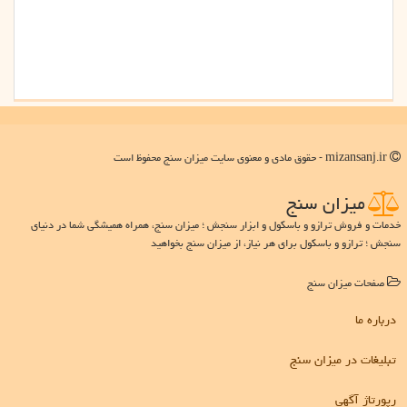
mizansanj.ir - حقوق مادی و معنوی سایت میزان سنج محفوظ است
میزان سنج
خدمات و فروش ترازو و باسکول و ابزار سنجش ؛ میزان سنج، همراه همیشگی شما در دنیای
سنجش ؛ ترازو و باسکول برای هر نیاز، از میزان سنج بخواهید
صفحات میزان سنج
درباره ما
تبلیغات در میزان سنج
رپورتاژ آگهی