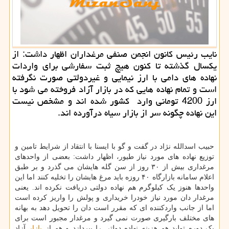
نایب رئیس كانون انجمن صنفی مرغداران اظهار داشت: از
یكسال گذشته تا كنون هیچ ثبت سفارشی برای واردات
نهاده های دامی با ارز نیمایی و غیردولتی صورت نگرفته
است و تمام نهاده هایی كه در بازار آزاد فروخته می شود با
ارز 4200 تومانی وارد كشور شده اند و مشخص نیست
این نهاده چگونه سر از بازار سیاه درآورده اند.
حبیب اسدالله نژاد در گفت و گو با ایسنا با انتقاد از شرایط تامین و
توزیع نهاده های مورد نیاز طیور، اظهار داشت: بعضی از واحدهای
مرغداری بیش از ۳۰ روز از سن گله هایشان می گذرد و بر طبق
اعلام سامانه بازارگاه ۴۰ روزه باید مرغ هایشان را تخلیه کنند اما این
واحدها هنوز یک کیلوگرم هم نهاده دولتی دریافت نکرده اند. یعنی
مرغدار دان مورد نیاز خودرا خریداری و پولش را واریز کرده است
اما از جانب واردکننده ای که مقرر است دان را تحویل دهد به بهانه
های مختلف بارگیری صورت نمی گیرد و مرغدار مجبور است برای
یک دوره تولید هم هزینه نهاده دولتی را بپردازد و هم از
بازار
آزاد