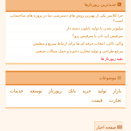
جدیدترین رپورتاژها
چرا کلایمر یکی از بهترین روش های دسترسی نما در پروژه های ساختمانی
است؟
میلیونر شدن با تولید نایلون دسته دار
سرفیس لپ تاپ یا سرفیس پرو؟
واکی تاکی، انتخاب حرفه ای ها برای ارتباط سریع و مطمئن
مرجع طراحی و تولید مخازن ذخیره و حمل سیالات صنعتی
بقیه رپورتاژ ها
موضوعات
بازار
تولید
خرید
بانك
رپورتاژ
توسعه
خدمات
تجارت
قیمت
صفحه اخبار