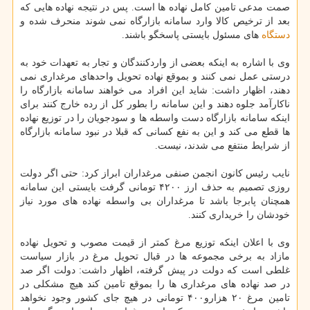
صمت مدعی تامین کامل نهاده ها است. پس در نتیجه نهاده هایی که
بعد از ترخیص کالا وارد سامانه بازارگاه نمی شوند منحرف شده و
دستگاه
های مسئول بایستی پاسخگو باشند.
وی با اشاره به اینکه بعضی از واردکنندگان و تجار به تعهدات خود به
درستی عمل نمی کنند و بموقع نهاده تحویل واحدهای مرغداری نمی
دهند، اظهار داشت: شاید این افراد می خواهند سامانه بازارگاه را
ناکارآمد جلوه دهند و این سامانه را بطور کل از رده خارج کنند برای
اینکه سامانه بازارگاه دست واسطه ها و سودجویان را در توزیع نهاده
ها قطع می کند و این به نفع کسانی که قبلا در نبود سامانه بازارگاه
از شرایط منتفع می شدند، نیست.
نایب رئیس کانون انجمن صنفی مرغداران ابراز کرد: حتی اگر دولت
روزی تصمیم به حذف ارز ۴۲۰۰ تومانی گرفت بایستی این سامانه
همچنان پابرجا باشد تا مرغداران بی واسطه نهاده های مورد نیاز
خودشان را خریداری کنند.
وی با اعلان اینکه توزیع مرغ کمتر از قیمت مصوب و تحویل نهاده
مازاد به برخی مجموعه ها در قبال تحویل مرغ در بازار سیاست
غلطی است که دولت در پیش گرفته، اظهار داشت: دولت اگر صد
در صد نهاده های مرغداری ها را بموقع تامین کند هیچ مشکلی در
تامین مرغ ۲۰ هزارو۴۰۰ تومانی در هیچ جای کشور وجود نخواهد