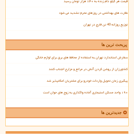
قیمت هر کیلو دام زنده به ۷۴۰ هزار تومان رسید
نظارت های بهداشتی در روزهای محرم تشدید می شود
توزیع روزانه 40 تن قارچ در تهران
پربحث ترین ها
سفارش استاندارد تهران به استفاده از محافظ های برق برای لوازم خانگی
کشاورزان از روشن کردن آتش در مراتع و مزارع اجتناب کنند
پیگیری زمان تحویل واردات خودرو برای مشتریان امکانپذیر شد
۱۹۰ واحد مسکن استیجاری آماده واگذاری به زوج های جوان است
جدیدترین ها