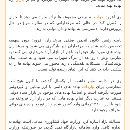
نهاده تهیه نماید.
وی افزود:
دولت
به برخی مجموعه ها نهاده مازاد می دهد تا بحران
را کنترل کند؛ در حالی که مرغدارانی که در سالن، مرغ در حال
پرورش دارند، دسترسی به نهاده و دان دولتی ندارند.
نایب رئیس کانون انجمن صنفی مرغداران افزود: چون سهمیه
تخصیص داده شده به مرغداران دیر بارگیری می شود و مرغداران
نهاده های مورد نیاز خودرا به ناچار از بازار آزاد خریداری می کنند؛ به
عبارتی نوش دارو بعد از مرگ سهراب می شود و به سبب اینکه
تولیدکنندگان مشکلات نقدینگی دارند مجبور می شوند نهاده ها را به
شکلی جابه جا کنند که این اتفاق زیبنده تولید نیست.
وی در ادامه اظهار داشت: از یکسال گذشته تا کنون هیچ ثبت
سفارشی برای
واردات
نهاده های دامی با ارز نیمایی و غیردولتی
صورت نگرفته است و اساسا نهاده های موجود در بازار سیاه دولتی
هستند. به عبارت دیگر تمام نهاده هایی که در بازار آزاد فروخته می
شود با ارز ۴۲۰۰ تومانی وارد کشور شده و در توزیع نهاده های دولتی
انحراف وجود دارد.
اسدالله نژاد اشاره کرد: وزارت جهاد کشاورزی مدعی است نهاده به
اندازه کافی وارد سامانه بازارگاه نمی گردد، در صورتیکه وزارت