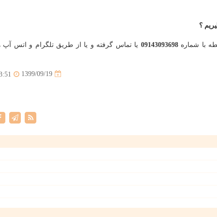
ریم ؟
ه با شماره
09143093698
یا تماس گرفته و یا از طریق تلگرام و اتس آپ ه
1399/09/19
3:51