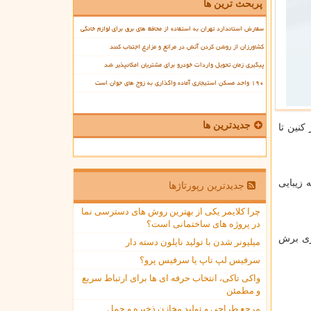
پربحث ترین ها
سفارش استاندارد تهران به استفاده از محافظ های برق برای لوازم خانگی
کشاورزان از روشن کردن آتش در مراتع و مزارع اجتناب کنند
پیگیری زمان تحویل واردات خودرو برای مشتریان امکانپذیر شد
۱۹۰ واحد مسکن استیجاری آماده واگذاری به زوج های جوان است
جدیدترین ها
کنین تا
زیبایی
جدیدترین رپورتاژها
چرا کلایمر یکی از بهترین روش های دسترسی نما
در پروژه های ساختمانی است؟
ری برش
میلیونر شدن با تولید نایلون دسته دار
سرفیس لپ تاپ یا سرفیس پرو؟
واکی تاکی، انتخاب حرفه ای ها برای ارتباط سریع
و مطمئن
مرجع طراحی و تولید مخازن ذخیره و حمل