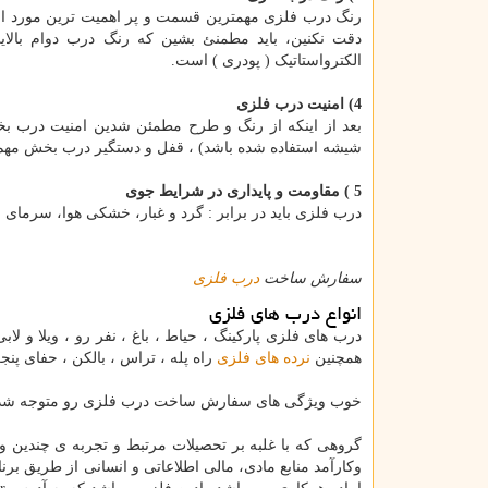
رنگ درب فلزی مهمترین قسمت و پر اهمیت ترین مورد اس
دقت نکنین، باید مطمنئ بشین که رنگ درب دوام بالایی
الکترواستاتیک ( پودری ) است.
4) امنیت درب فلزی
بعد از اینکه از رنگ و طرح مطمئن شدین امنیت درب بخ
شیشه استفاده شده باشد) ، قفل و دستگیر درب بخش مه
5 ) مقاومت و پایداری در شرایط جوی
درب فلزی باید در برابر : گرد و غبار، خشکی هوا، سرمای ش
سفارش ساخت
درب فلزی
انواع درب های فلزی
همچنین
نرده های فلزی
راه پله ، تراس ، بالکن ، حفای پنج
خوب ویژگی های سفارش ساخت درب فلزی رو متوجه شدیم
گروهی که با غلبه بر تحصیلات مرتبط و تجربه ی چندین 
وکارآمد منابع مادی، مالی اطلاعاتی و انسانی از طریق برنام