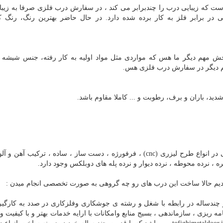
ت که زیبایی درب را چندبرابر می کند ، در سفارش درب فلزی صرفا به زیبا
 در برابر فلز به کار برده شده دارد. در حال حاضر بهترین رنگ، رنگ ک
ش مهم دیگر ما هس که مواردی مثل مواد اولیه به کار رفته، جنس شیشه ( 
م دیگر در سفارش درب فلزی هس.
دید، باران و برف، رطوبت و ... کاملا مقاوم باشد.
درب های فلزی پارکینگ ، حیاط ، باغ ، نفر رو ، ویلا و لابی در انواع طرح لیزری (cnc) ، فرفورژه ، دست ساز ، ساده ، ترکی
ره ، نرده محوطه ، نرده دیوار و نرده پله های دوبلکس وجود دارد.
 حالا ساخت این درب های رو چه گروهی به صورت تخصصی انجام میدن :
و چندساله در رابطه با شغل و رشته ی جوشکاری وفلزکاری در صدد به کارگی
ه ریزی ، سازماندهی ، بسیج منابع وامکانات با ارایه خدمات بهتر و با کیفیت و ر