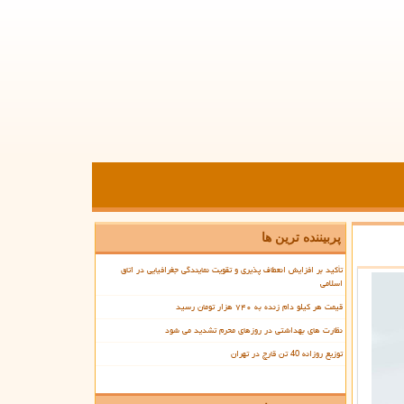
پربیننده ترین ها
تأکید بر افزایش انعطاف پذیری و تقویت نمایندگی جغرافیایی در اتاق
اسلامی
قیمت هر کیلو دام زنده به ۷۴۰ هزار تومان رسید
نظارت های بهداشتی در روزهای محرم تشدید می شود
توزیع روزانه 40 تن قارچ در تهران