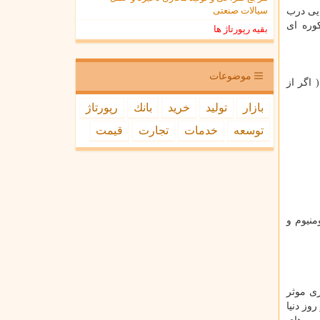
سیالات صنعتی
یی درب
وره ای
بقیه رپورتاژ ها
موضوعات
اگر از
بازار
تولید
خرید
بانك
رپورتاژ
توسعه
خدمات
تجارت
قیمت
ب آهن و آلومنیوم و
ری موثر
وز دنیا