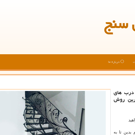
 سنج
ت
درباره ما
درب های
ترین روش
هید
بدین تا به