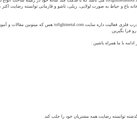
اماده همکاری می باشد رادین فلز می باشد که به آدرس tofighimetaldoor.ir می باشد که با قدمت چند ساله خود در زمینه ساخ
نه باغ و حیاط به صورت لولایی، ریلی، تاشو و قارمانی توانسته رضایت اکثر 
از جمله سایت مهم دیگه ای که در زمینه سفارش ساخت درب فلزی فعالیت داره سایت tofighimetal.com هس که م
 فرا بگیرین.
ادامه با ما همراه باشین :
گذشته توانسته رضایت همه مشتریان خود را جلب کند.