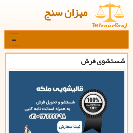
میزان سنج
منو
شستشوی فرش