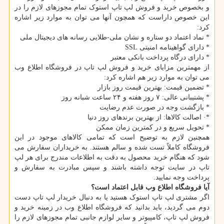
و بخصوص خرید و فروش لپ تاپ استوک تمام مجوزهای لازم را در
این خصوص داراست که همچون آنها می توان به موارد زیر اشاره
کرد:
* نماد اعتماد دو ستاره و نشان ملی-طلایی رسانه های دیجیتال ملی
* دارای گواهینامه امنیتی SSL
* دارای درگاه پرداخت بانکی معتبر
از مهمترین مزایای خرید و فروش لپ تاپ در فروشگاه اطلاع وب
می توان به موارد زیر هم اشاره کرد:
* تضمین قیمت: بهترین قیمت روز بازار
* پشتیبانی عالی: ۷ روز هفته و ۲۴ ساعت شبانه روز
* بازگشت وجه در صورت عدم رضایت
*· اصالت کالاها: از بهترین برندهای روز دنیا
* تحویل سریع و در کمترین زمان ممکن
همچنین لازم به توضیح است که تمامی کالاهای موجود در این
فروشگاه کاملاً تست شده و سالم هستند. به خریداران سفارش می
شود که هنگام خرید محصول به دقت به اطلاعات مندرج برای هر لپ
تاپ در سایت توجه داشته باشند و سپس مبادرت به سفارش و
پرداخت وجه نمایید.
آیا فروشگاه اطلاع وب قابل اعتماد است؟
اگر مشتری لپ تاپ استوک هستید یا به دنبال خریدار لپ تاپ دست
دوم می گردید، باید بدانید که فروشگاه اطلاع وب در زمینه خرید و
فروش لپ تاپ، کامپیوتر و سایر لوازم جانبی تمام مجوزهای لازم را