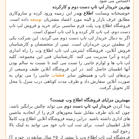
احساس می شود.
بهترین خریدار لپ تاپ دست دوم و کارکرده
خوشبختانه وبسایت
اطلاع وب
در این زمینه ورود کرده و سازوکاری
مطابق عرف بازار و البته مورد اعتماد مشتریان
توسعه
داده است.
فروشگاه اطلاع وب پلت فرم مناسبی برای خرید و فروش لپ تاپ
دست دوم، لپ تاپ کار کرده و یا لپ تاپ استوک است.
اگر به دنبال خریدار لپ تاپ دست دوم می گردید، این شرکت یکی
از مطمئن ترین خریداران است. تیمی از متخصصان و کارشناسان
فروش آنلاین، فروشگاه اینترنتی لپ تاپ اطلاع وب را راه اندازی
کرده و آنرا مدیریت می کنند. کارشناسان فنی این مجموعه، کلیه
لپ تاپ ها و لوازم جانبی را تست می کنند تا نسبت به سالم بودن
آنها اطمینان حاصل کنند. در این فروشگاه آنلاین طیف وسیعی از
برندهای لپ تاپ و همینطور سایر
قطعات
جانبی را می توان به
صورت آنلاین سفارش داد و ظرف مدت کوتاهی درب منزل یا محل
کار تحویل گرفت.
مهمترین مزایای فروشگاه اطلاع وب چیست؟
پیدا کردن
خریدار لپ تاپ دست دوم
می تواند چالش برانگیز باشد،
چون که باید طرف مقابل شما مجوزهای لازم را از اتحادیه ماشین
های اداری داشته باشید. دراین زمینه فروشگاه آنلاین اطلاع وب کاملاً
قابل اطمینان است. برای ثبت لپ تاپ خود می توانید به لینک بالا
رجوع کنید.
فروشگاه لپ تاپ اطلاع وب با بیشتر از ۲۵ سال سابقه در حوزه IT