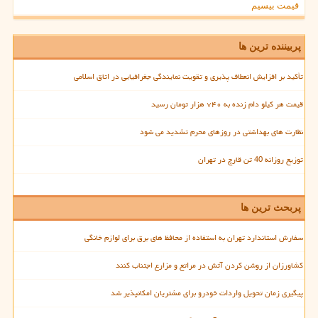
قیمت بیسیم
پربیننده ترین ها
تأکید بر افزایش انعطاف پذیری و تقویت نمایندگی جغرافیایی در اتاق اسلامی
قیمت هر کیلو دام زنده به ۷۴۰ هزار تومان رسید
نظارت های بهداشتی در روزهای محرم تشدید می شود
توزیع روزانه 40 تن قارچ در تهران
پربحث ترین ها
سفارش استاندارد تهران به استفاده از محافظ های برق برای لوازم خانگی
کشاورزان از روشن کردن آتش در مراتع و مزارع اجتناب کنند
پیگیری زمان تحویل واردات خودرو برای مشتریان امکانپذیر شد