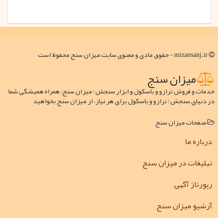
mizansanj.ir - حقوق مادی و معنوی سایت میزان سنج محفوظ است
میزان سنج
خدمات و فروش ترازو و باسکول و ابزار سنجش ؛ میزان سنج، همراه همیشگی شما
در دنیای سنجش ؛ ترازو و باسکول برای هر نیاز، از میزان سنج بخواهید
صفحات میزان سنج
درباره ما
تبلیغات در میزان سنج
رپورتاژ آگهی
آرشیو میزان سنج