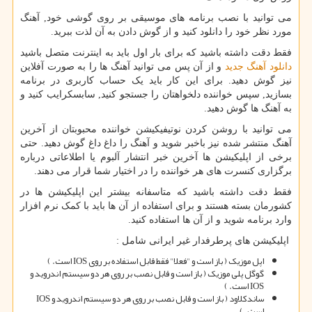
می توانید با نصب برنامه های موسیقی بر روی گوشی خود, آهنگ
مورد نظر خود را دانلود کنید و از گوش دادن به آن لذت ببرید.
فقط دقت داشته باشید که برای بار اول باید به اینترنت متصل باشید
دانلود آهنگ جدید
و از آن پس می توانید آهنگ ها را به صورت آفلاین
نیز گوش دهید. برای این کار باید یک حساب کاربری در برنامه
بسازید, سپس خواننده دلخواهتان را جستجو کنید, سابسکرایب کنید و
به آهنگ ها گوش دهید.
می توانید با روشن کردن نوتیفیکیشن خواننده محبوبتان از آخرین
آهنگ منتشر شده نیز باخبر شوید و آهنگ را داغ داغ گوش دهید. حتی
برخی از اپلیکیشن ها آخرین خبر انتشار آلبوم یا اطلاعاتی درباره
برگزاری کنسرت های هر خواننده را در اختیار شما قرار می دهند.
فقط دقت داشته باشید که متاسفانه بیشتر این اپلیکیشن ها در
کشورمان بسته هستند و برای استفاده از آن ها باید با کمک نرم افزار
وارد برنامه شوید و از آن ها استفاده کنید.
اپلیکیشن های پرطرفدار غیر ایرانی شامل :
اپل موزیک ( باز است و "فعلا" فقط قابل استفاده بر روی
IOS
است. )
گوگل پلی موزیک ( باز است و قابل نصب بر روی هر دو سیستم اندروید و
IOS
است. )
ساندکلاود ( باز است و قابل نصب بر روی هر دو سیستم اندروید و
IOS
است. )