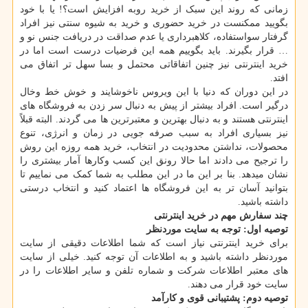
زمانی که روند این سبک از خرید روبه افزایش است؟! یا با خود
بگویید ممکنست در خرید حضوری و خرید به شیوه سنتی نیز افراد
گرفتار سواستفاده، کلاهبرداری یا عدم صداقت در دریافت جنس نو و
… قرار بگیرند. باید بگوییم همه این فرضیات درست است اما در
خرید اینترنتی نیز چنین اتفاقاتی محتمل و بسا سهل تر اتفاق می
افتد.
در این دوران که دنیا با این ویروس ناخوشایند و خوش خط وخال
درگیر است. افراد بیشتر از پیش به دنبال سر زدن به فروشگاه های
اینترنتی هستند و به دنبال بهترین و معتبرترین ها می گردند. البته قبلاً
نیز بسیاری افراد به سبب صرفه جویی در زمان و انرژی، تنوع
محصولات، نداشتن محدودیت در انتخاب، خرید همه روزه این روش
را ترجیح می دادند اما حالا رونق این کسب وکارها آمار بیشتری را
نشان میدهد. بنا بر این ما در این مطلب به شما کمک می نماییم تا
بتوانید آسان تر به این فروشگاه ها اعتماد کنید و انتخاب درستی
داشته باشید.
چند سفارش مهم در خرید اینترنتی
توصیه اول: توجه به سایت موردنظر
برای خرید اینترنتی نیاز است که شما اطلاعات دقیقی از سایت
موردنظر داشته باشید و به اطلاعات آن توجه کنید. خیلی از سایت
های معتبر اطلاعات شرکت و شماره تلفن و سایر اطلاعات را در
سایت خود قرار می دهند.
توصیه دوم: پشتیبانی قوی و کارآمد