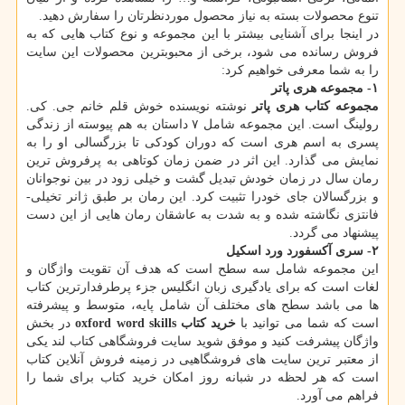
تنوع محصولات بسته به نیاز محصول موردنظرتان را سفارش دهید.
در اینجا برای آشنایی بیشتر با این مجموعه و نوع کتاب هایی که به
فروش رسانده می شود، برخی از محبوبترین محصولات این سایت
را به شما معرفی خواهیم کرد:
۱-
مجموعه هری پاتر
مجموعه کتاب هری پاتر
نوشته نویسنده خوش قلم خانم جی. کی.
رولینگ است. این مجموعه شامل ۷ داستان به هم پیوسته از زندگی
پسری به اسم هری است که دوران کودکی تا بزرگسالی او را به
نمایش می گذارد. این اثر در ضمن زمان کوتاهی به پرفروش ترین
رمان سال در زمان خودش تبدیل گشت و خیلی زود در بین نوجوانان
و بزرگسالان جای خودرا تثبیت کرد. این رمان بر طبق ژانر تخیلی-
فانتزی نگاشته شده و به شدت به عاشقان رمان هایی از این دست
پیشنهاد می گردد.
۲-
سری
آکسفورد ورد اسکیل
این مجموعه شامل سه سطح است که هدف آن تقویت واژگان و
لغات است که برای یادگیری زبان انگلیس جزء پرطرفدارترین کتاب
ها می باشد سطح های مختلف آن شامل پایه، متوسط و پیشرفته
است که شما می توانید با
خرید کتاب oxford word skills
در بخش
واژگان پیشرفت کنید و موفق شوید سایت فروشگاهی کتاب لند یکی
از معتبر ترین سایت های فروشگاهیی در زمینه فروش آنلاین کتاب
است که هر لحظه در شبانه روز امکان خرید کتاب برای شما را
فراهم می آورد.