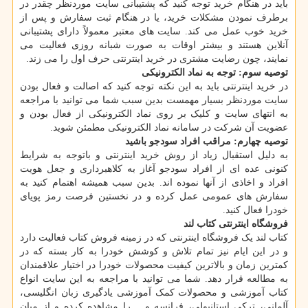
باید در هنگام خرید توجه کنید که پشتیبانی سایت موردنظر چقدر در
برطرف نمودن مشکلات خرید، یا در هنگام ثبت سفارش و پس از
خرید خوب عمل می کند. سایت های معتبر معمولاً دارای پشتیبانی
آنلاین هستند و بیشتر اوقات به صورت شبانه روزی فعالیت می
نمایند، چون رضایت مشتری در خرید اینترنتی حرف اول را می زند.
توصیه سوم: توجه به نماد الکترونیکی
در خرید اینترنتی باید به این نکته توجه کنید که اصالت و فعال بودن
سایت موردنظر بسیار مهمست بدین سبب شما می توانید با مراجعه
به انتهای سایت و کلیک بر روی نماد الکترونیکی از فعال بودن و
عضویت آن شرکت در سامانه نماد الکترونیکی مطمئن شوید.
توصیه چهارم: مراقب افراد سودجو باشید
به دلیل استقبال زیاد از روش خرید اینترنتی و باتوجه به شرایط
کنونی عده ای از افراد سودجو آغاز به کلاهبرداری و جعل هویت
افراد و اخاذی از آنها نموده اند. بدین سبب همیشه اهتمام کنید به
سفارش های عمومی عمل کرده و در نخستین فرصت رمز پویای
خودرا فعال کنید.
فروشگاه اینترنتی کتاب لند
کتاب لند یک فروشگاه اینترنتی که در زمینه فروش کتاب فعالیت دارد
و در این ایام نیز تمام تلاش و کوشش خودرا به کار بسته که در
کمترین زمان و بالاترین کیفیت محصولات خودرا در اختیار علاقمندان
به مطالعه قرار دهد. شما می توانید با مراجعه به این سایت انواع
کتاب آموزشی و محصولات کمک آموزشی یادگیری زبان انگلیسی،
آلمانی، ترکی استانبولی، فرانسه و… را مشاهده کرده و از میان