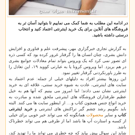
در ادامه این مطلب به شما کمک می نماییم تا بتوانید آسان تر به
فروشگاه های آنلاین برای یک خرید اینترنتی اعتماد کنید و انتخاب
درستی داشته باشید.
به گزارش تجاری خبرگزاری مهر، پیشرفت علم و فناوری و افزایش
دانش بشری، چنان انسان ها را گرفتار غرور کرده بود که کسی ذره
ای تصور نمی کرد که یک ویروس بتواند تمام معادلات جوامع بشری
در هم بریزد. اما ویروس کرونا یا به عبارتی کووید ۱۹، این تعادل را
به طرز باورنکردنی گرفتار تغییر نمود.
این روزها بیشتر افراد به دلیلهای خیلی از جمله: عدم اعتماد به
سایت های اینترنتی، عادت به شیوه خرید سنتی، علاقه ای به خرید
اینترنتی نشان نمی دادند؛ اما امروز می بینیم که آنها هم به خیل
عظیم طرفداران فروشگاه های اینترنتی ملحق شده و مبادرت به
خرید انواع جنس همچون کتاب و.... از اینطور سایت ها می کنند. البته
باید بگوییم رشد چشم گیر تراکنش های اینترنتی و
خرید اینترنتی
کتاب
و سایر
محصولات
همانگونه که می تواند خبر خوبی برای خیلی
از کسبه و استارت آپ ها باشد اما از طرفی هم می تواند خطرناک
باشد.
شاید این سوال پیش بیاید که چه خطری می تواند ما را تهدید کند،