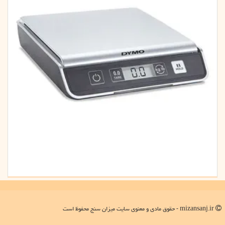
mizansanj.ir - حقوق مادی و معنوی سایت میزان سنج محفوظ است