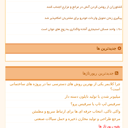
کشاورزان از روشن کردن آتش در مراتع و مزارع اجتناب کنند
پیگیری زمان تحویل واردات خودرو برای مشتریان امکانپذیر شد
۱۹۰ واحد مسکن استیجاری آماده واگذاری به زوج های جوان است
جدیدترین ها
جدیدترین رپورتاژها
چرا کلایمر یکی از بهترین روش های دسترسی نما در پروژه های ساختمانی
است؟
میلیونر شدن با تولید نایلون دسته دار
سرفیس لپ تاپ یا سرفیس پرو؟
واکی تاکی، انتخاب حرفه ای ها برای ارتباط سریع و مطمئن
مرجع طراحی و تولید مخازن ذخیره و حمل سیالات صنعتی
بقیه رپورتاژ ها