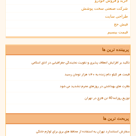
خرید و فروش خودرو
شرکت صنعتی سخت پوشش
طراحی سایت
فیش حج
قیمت بیسیم
پربیننده ترین ها
تأکید بر افزایش انعطاف پذیری و تقویت نمایندگی جغرافیایی در اتاق اسلامی
قیمت هر کیلو دام زنده به ۷۴۰ هزار تومان رسید
نظارت های بهداشتی در روزهای محرم تشدید می شود
توزیع روزانه 40 تن قارچ در تهران
پربحث ترین ها
سفارش استاندارد تهران به استفاده از محافظ های برق برای لوازم خانگی