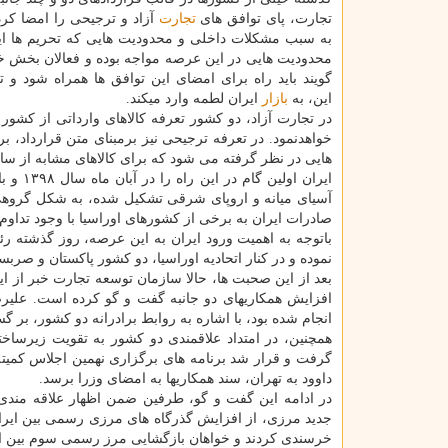
تجارت، پای توافق های
تجارت
آزاد و ترجیحی را امضا کرده
به سبب مشکلات داخلی و محدودیت هایی که تحریم ها ایجا
محدودیت هایی در این عرصه مواجه بوده و فعالان بخ
گویند باید راه برای امضای این توافق ها همراه شود و ت
این، به
بازار
ایران لطمه وارد میکند.
در تجارت آزاد، دو کشور تعرفه کالاهای وارداتی از کشور
خواهدنمود. در تعرفه ترجیحی نیز برمبنای متن قرارداد، بر
هایی در نظر گرفته می شود که برای کالاهای مشابه از سای
ایران 
آسیای میانه و اروپای شرقی تشکیل شده، به شکل گروهی ت
صادرات ایران به برخی از کشورهای اوراسیا با وجود تداو
باتوجه به اهمیت ورود ایران به این عرصه، روز گذشته 
نموده و در کنار اتحادیه اوراسیا، دو کشور پاکستان و صربس
بعد از این صحبت ها، حالا سازمان توسعه تجارت خبر از ا
افزایش همکاریهای دو جانبه گفت و گو کرده است. علیر
انجام شده بود، با اشاره به روابط برادرانه دو کشور، بر
همچنین، در امتداد علاقمندی دو کشور به تقویت زیرساخت­
گرفت و قرار شد برنامه ­های برگزاری نهمین اجلاس کمیت
داوود به تهران، سند همکاری­ها به امضای وزرا برسد.
در ادامه این گفت و گو، طرفین ضمن اظهار علاقه مندی ب
جدید مرزی، از افزایش گذرگاه های مرزی رسمی بین ایران
خرسندی کردند و خواهان بازگشایی مرز رسمی سوم بین ایرا