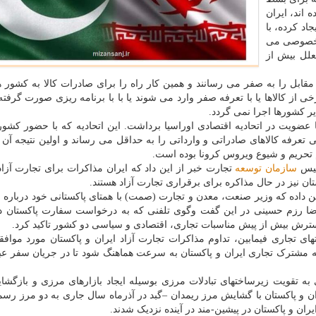
 اند، ایران
د کرده، با
ش خصوصی می
علل بیش از
 مقابل را به صفر می رسانند و همین کار راه را برای صادرات کالا به کشور 
خی از کالاها یا با تعرفه صفر وارد می شوند یا با با برنامه ریزی صورت گرفت
ر کشورها اجرا نمی گردد.
اولین گام در این راه را در آبان ماه سال ۱۳۹۸ و با عضویت در اتحادیه اقتصادی اوراسیا برداشت. این اتحادیه که با حضور 
عرفه کالاهای صادراتی و وارداتی را به حداقل می رساند و اولین نتیجه آن
م تحریم و شیوع ویروس کرونا بوده است.
رئیس
سازمان
توسعه
تجارت خبر از این داد که ایران مذاکرات برای تجارت آزاد 
تان نیز در حال مذاکره برای برقراری تجارت آزاد هستند.
ین داده که وزیر صنعت، معدن و تجارت (صمت) با همتای پاکستانی خود درباره
ضا رزم حسینی در این گفت وگوی تلفنی که به درخواست سفارت پاکستان در
 گسترش بیش از پیش مناسبات تجاری، اقتصادی و سیاسی دو کشور تاکید کرد.
های تجاری فیمابین، تداوم مذاکرات تجارت آزاد ایران و پاکستان مورد مواف
ه مشترک تجاری ایران و پاکستان به سرعت هماهنگ شود تا در جریان سفر عب
ه تقویت زیرساخت­های تبادلات مرزی بوسیله ایجاد بازارهای مرزی و بازگشا
 و پاکستان با گشایش مرز ریمدان –گبد در آذرماه سال جاری به دو مرز رسم
ن و پاکستان در پیشین-مند در آینده نزدیک شدند.