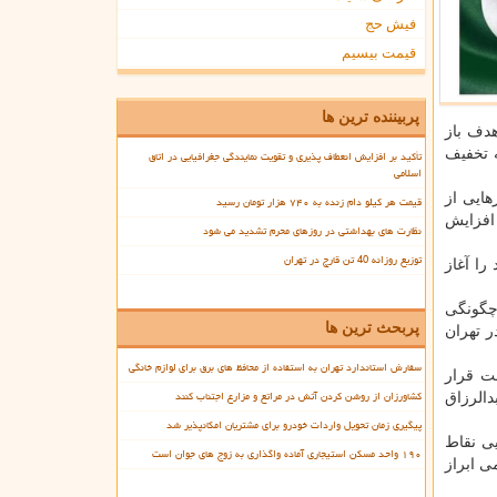
فیش حج
قیمت بیسیم
پربیننده ترین ها
هدف باز
ه تخفیف
تأکید بر افزایش انعطاف پذیری و تقویت نمایندگی جغرافیایی در اتاق
اسلامی
کشورهایی از
قیمت هر کیلو دام زنده به ۷۴۰ هزار تومان رسید
 افزایش
نظارت های بهداشتی در روزهای محرم تشدید می شود
توزیع روزانه 40 تن قارچ در تهران
را آغاز
 چگونگی
پربحث ترین ها
 تهران
سفارش استاندارد تهران به استفاده از محافظ های برق برای لوازم خانگی
قت قرار
کشاورزان از روشن کردن آتش در مراتع و مزارع اجتناب کنند
دالرزاق
پیگیری زمان تحویل واردات خودرو برای مشتریان امکانپذیر شد
یی نقاط
۱۹۰ واحد مسکن استیجاری آماده واگذاری به زوج های جوان است
ی ابراز