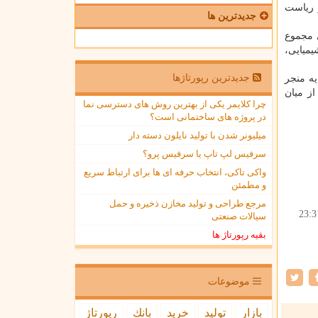
قام معظم رهبری و ریاست
جدیدترین ها
ای همسایه بوده و در ۹ ماهه سال جاری مجموع
تی، شیمیایی،
جدیدترین رپورتاژها
یه منجر
از میان
چرا کلایمر یکی از بهترین روش های دسترسی نما
در پروژه های ساختمانی است؟
میلیونر شدن با تولید نایلون دسته دار
سرفیس لپ تاپ یا سرفیس پرو؟
واکی تاکی، انتخاب حرفه ای ها برای ارتباط سریع
و مطمئن
مرجع طراحی و تولید مخازن ذخیره و حمل
23:3
سیالات صنعتی
بقیه رپورتاژ ها
موضوعات
بازار
تولید
خرید
بانك
رپورتاژ