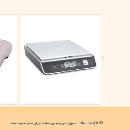
mizansanj.ir - حقوق مادی و معنوی سایت میزان سنج محفوظ است