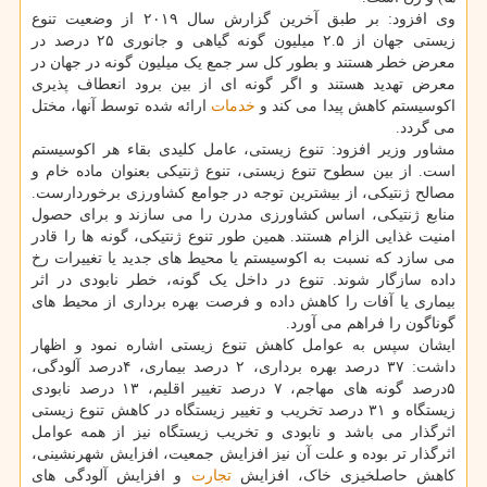
وی افزود: بر طبق آخرین گزارش سال ۲۰۱۹ از وضعیت تنوع
زیستی جهان از ۲.۵ میلیون گونه گیاهی و جانوری ۲۵ درصد در
معرض خطر هستند و بطور کل سر جمع یک میلیون گونه در جهان در
معرض تهدید هستند و اگر گونه ای از بین برود انعطاف پذیری
اکوسیستم کاهش پیدا می کند و
خدمات
ارائه شده توسط آنها، مختل
می گردد.
مشاور وزیر افزود: تنوع زیستی، عامل کلیدی بقاء هر اکوسیستم
است. از بین سطوح تنوع زیستی، تنوع ژنتیکی بعنوان ماده خام و
مصالح ژنتیکی، از بیشترین توجه در جوامع کشاورزی برخوردارست.
منابع ژنتیکی، اساس کشاورزی مدرن را می سازند و برای حصول
امنیت غذایی الزام هستند. همین طور تنوع ژنتیکی، گونه ها را قادر
می سازد که نسبت به اکوسیستم یا محیط های جدید یا تغییرات رخ
داده سازگار شوند. تنوع در داخل یک گونه، خطر نابودی در اثر
بیماری یا آفات را کاهش داده و فرصت بهره برداری از محیط های
گوناگون را فراهم می آورد.
ایشان سپس به عوامل کاهش تنوع زیستی اشاره نمود و اظهار
داشت: ۳۷ درصد بهره برداری، ۲ درصد بیماری، ۴درصد آلودگی،
۵درصد گونه های مهاجم، ۷ درصد تغییر اقلیم، ۱۳ درصد نابودی
زیستگاه و ۳۱ درصد تخریب و تغییر زیستگاه در کاهش تنوع زیستی
اثرگذار می باشد و نابودی و تخریب زیستگاه نیز از همه عوامل
اثرگذار تر بوده و علت آن نیز افزایش جمعیت، افزایش شهرنشینی،
کاهش حاصلخیزی خاک، افزایش
تجارت
و افزایش آلودگی های