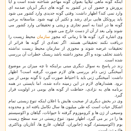
اینکه گونه ماهی تیلاپیا بعنوان گونه مهاجم شناخته شده است و آیا
پرورش و حضور آن در کشور به گونه های دیگر آبزیان صدمه ای
وارد نمی کند؟ اظهار داشت: وقتی گونه جدیدی وارد کشور می شود
باید پروتکل هایی برای رشد و تکثیر آن تهیه شود. متاسفانه برخی
گونه ها در ابتدا به اسم تجاری و زینتی و تحقیقاتی وارد کشور می
شوند ولی بعد از آن از دست خارج می شوند.
وی اشاره کرد: گونه ها تا زمانی که مجوز
سازمان
محیط زیست را
دریافت نکنند تحقیقاتی هستند. اگر تعدادی از گونه ها فراتر از
تحقیقات عرضه شوند و مجوزی از سازمان محیط زیست نداشته
باشند تخلف بوده و اگر مجوز داشته باشد ریسک خطرات آن بررسی
شده است.
زند در پاسخ به سوال دیگری مبنی براینکه تا چه میزان بر موضوع
آمیختگی ژنی دام بررسی های لازم صورت گرفته است؟ اظهار
داشت: آمیختگی ژنی باید با احتیاط صورت گیرد تا گونه بومی از بین
نرود. هشدارهای لازم در این زمینه داده شده، اما بایستی در همه
برنامه های به نژادی، حفاظت از گونه های بومی در اولویت قرار
گیرد.
وی در بخش دیگری از صحبت هایش با اعلان اینکه تنوع زیستی تمام
اشکال حیات است که طی میلیون ها سال تکامل یافته اند و محدوده
وسیعی از ژن ها و کروموزوم گرفته تا حیوانات، گیاهان و اکوسیستم
ها را در بر می گیرد، اظهار نمود: تنوع زیستی در سه سطح زیست
بوم (اکوسیستم)، گونه (جانوران، گیاهان، قارچ ها، آغازیان وباکتری
ها) و ژن است.