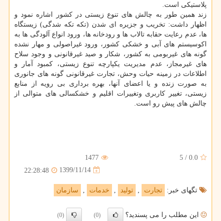
پلاستیکی است.
زند همین طور به چالش های تنوع زیستی در کشور اشاره نمود و
اظهار داشت: تخریب و جزیره ای شدن (تکه تکه شدگی) زیستگاه
ها، عدم رعایت حقابه تالاب ها و رودخانه ها، ورود انواع آلودگی ها به
اکوسیستم های آبی و خشکی کشور، ورود غیراصولی و مهار نشده
گونه های غیربومی به کشور، شکار و صید غیرقانونی و وجود سلاح
های غیرمجاز، عدم مدیریت یکپارچه تنوع زیستی، کمبود آمار و
اطلاعات در زمینه حیات وحش، تجارت غیرقانونی گونه های جانوری
به صورت زنده و یا اعضای آنها، بهره برداری بی رویه از منابع
زیستی، تغییر کاربری وتغییرات اقلیم و خشکسالی های متوالی از
چالش های پیش رو است.
1477
5
/
0.0
1399/11/14
22:28:48
تگهای خبر:
تجارت
,
تولید
,
خدمات
,
سازمان
این مطلب را می پسندید؟
(0)
(0)