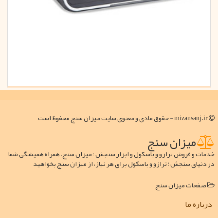
mizansanj.ir - حقوق مادی و معنوی سایت میزان سنج محفوظ است
میزان سنج
خدمات و فروش ترازو و باسکول و ابزار سنجش ؛ میزان سنج، همراه همیشگی شما
در دنیای سنجش ؛ ترازو و باسکول برای هر نیاز، از میزان سنج بخواهید
صفحات میزان سنج
درباره ما