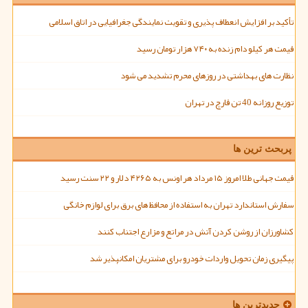
تأکید بر افزایش انعطاف پذیری و تقویت نمایندگی جغرافیایی در اتاق اسلامی
قیمت هر کیلو دام زنده به ۷۴۰ هزار تومان رسید
نظارت های بهداشتی در روزهای محرم تشدید می شود
توزیع روزانه 40 تن قارچ در تهران
پربحث ترین ها
قیمت جهانی طلا امروز ۱۵ مرداد هر اونس به ۴۲۶۵ دلار و ۲۲ سنت رسید
سفارش استاندارد تهران به استفاده از محافظ های برق برای لوازم خانگی
کشاورزان از روشن کردن آتش در مراتع و مزارع اجتناب کنند
پیگیری زمان تحویل واردات خودرو برای مشتریان امکانپذیر شد
جدیدترین ها