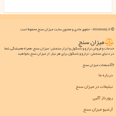
mizansanj.ir - حقوق مادی و معنوی سایت میزان سنج محفوظ است
میزان سنج
خدمات و فروش ترازو و باسکول و ابزار سنجش ؛ میزان سنج، همراه همیشگی شما
در دنیای سنجش ؛ ترازو و باسکول برای هر نیاز، از میزان سنج بخواهید
صفحات میزان سنج
درباره ما
تبلیغات در میزان سنج
رپورتاژ آگهی
آرشیو میزان سنج