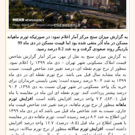
به گزارش میزان سنج مرکز آمار اعلام نمود: در صورتیکه تورم ماهیانه
مسکن در ماه آذر منفی شده بود اما قیمت مسکن در دی ماه 99
باردیگر روند صعودی گرفت و به عدد 8.2 درصد رسید.
به گزارش میزان سنج به نقل از مهر، مرکز آمار گزارش شاخص
قیمت املاک مسکونی شهر تهران – دی ماه ۱۳۹۹ را اعلام نمود.
منظور از نرخ تورم نقطه ای، درصد تغییر عدد شاخص قیمت، نسبت
به ماه مشابه سال قبل می باشد. نرخ تورم نقطه ای در دی ماه
۱۳۹۹ به عدد ۹۰.۴ درصد رسیده است؛ یعنی بایستی خریداران برای
خرید یک واحد مسکونی در شهر تهران نسبت به دی ۱۳۹۸، ۹۰.۴
درصد بیشتر پرداخت کنند. تورم نقطه ای این ماه در مقایسه با ماه
قبل (۸۳.۰)، ۷.۴ واحد درصد افزایش یافته است.
افزایش تورم
ماهانه
منظور از نرخ تورم ماهانه، درصد تغییر عدد شاخص قیمت ماه
جاری، نسبت به عدد شاخص ماه قبل می باشد که در دی ماه ۱۳۹۹
این اطلاع به عدد ۸.۲ درصد رسیده است. تورم ماهانه دی در مقایسه
با همین اطلاع در ماه قبل (۸.۵- درصد)، ۱۶.۷ واحد درصد افزایش
داشته است.
افزایش تورم سالانه
منظور از نرخ تورم سالانه، درصد
تغییر میانگین اعداد شاخص قیمت در یک سال منتهی به ماه جاری،