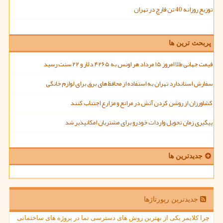
توزیع روزانه 40 تن قارچ در تهران
پربحث ترین ها
قیمت جهانی طلا امروز ۱۵ مرداد هر اونس به ۴۲۶۵ دلار و ۲۲ سنت رسید
سفارش استاندارد تهران به استفاده از محافظ های برق برای لوازم خانگی
کشاورزان از روشن کردن آتش در مراتع و مزارع اجتناب کنند
پیگیری زمان تحویل واردات خودرو برای مشتریان امکانپذیر شد
جدیدترین ها
جدیدترین رپورتاژها
چرا کلایمر یکی از بهترین روش های دسترسی نما در پروژه های ساختمانی