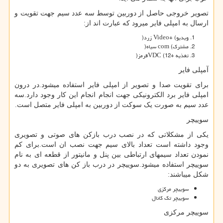
تصویر خروجی حاصل از دوربین توسط سه عدد سیم جهت تقویت و
ارسال به امپلی فایر میرود که عبارت اند از:
ویدیو
Video+ (
زرد
)
مشترک
com (
سیاه
)
تغذیه +12
VDC (
قرمز
)
آمپلی فایر
برای تقویت صدا و تصویر از امپلی فایر استفاده میشود.در درون
امپلی فایر برد الکترونیکی جهت انجام انجام این کار وجود دارد.سه
عدد سیم به صورت یک سوکت از دوربین به امپلی فایر متصل است.
سوییچر
یکی از مشکلاتی که در نصب درب بازکن های صوتی و تصویری
وجود داشته است تعداد بالای سیم جهت نصب ان است.برای کم
نمودن تعداد سیمهای ارتباطی بین پنل و مانیتور از قطعه ای به نام
سوییچر استفاده میشود.سوییچر در درب باز کن های تصویری به دو
شکل میباشند:
سوییچر مرکزی
سوییچر تک کانال
سوییچر مرکزی