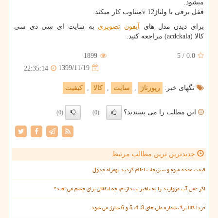
میشود.
قفل برقی با ولتاژ12
v
متناوب کار میکند.
برای دیدن مدل های
آیفون تصویری
به سایت ای سی دی سی
کالا
(acdckala)
مراجعه کنید.
1899
5
/
0.0
1399/11/19
22:35:14
تگهای خبر:
رپورتاژ
,
سایت
,
كالا
,
كیفیت
این مطلب را می پسندید؟
(0)
(0)
جدیدترین ترین مطالب مرتبط
قیمت عمده میوه و سبزیجات اعلام گردید بهمراه جدول
اگر عمل آب مروارید را به تاخیر بیندازیم، چه اتفاقی برای چشم می افتد؟
فردا کالا برگ شماره ملی های 3، 4، 5 و 6 شارژ می شود