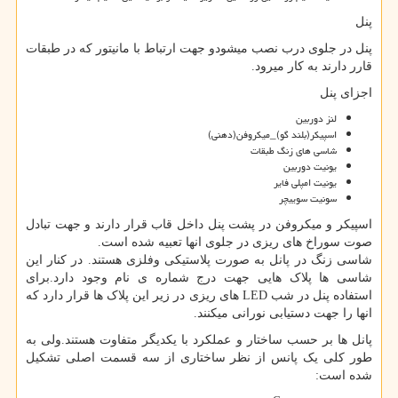
پنل
پنل در جلوی درب نصب میشودو جهت ارتباط با مانیتور که در طبقات
قارر دارند به کار میرود.
اجزای پنل
لنز دوربین
اسپیکر(بلند گو)_میکروفن(دهنی)
شاسی های زنگ طبقات
یونیت دوربین
یونیت امپلی فایر
سونیت سوییچر
اسپیکر و میکروفن در پشت پنل داخل قاب قرار دارند و جهت تبادل
صوت سوراخ های ریزی در جلوی انها تعبیه شده است.
شاسی زنگ در پانل به صورت پلاستیکی وفلزی هستند. در کنار این
شاسی ها پلاک هایی جهت درج شماره ی نام وجود دارد.برای
استفاده پنل در شب
LED
های ریزی در زیر این پلاک ها قرار دارد که
انها را جهت دستیابی نورانی میکنند.
پانل ها بر حسب ساختار و عملکرد با یکدیگر متفاوت هستند.ولی به
طور کلی یک پانس از نظر ساختاری از سه قسمت اصلی تشکیل
شده است: