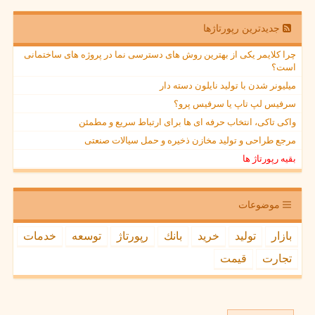
جدیدترین رپورتاژها
چرا کلایمر یکی از بهترین روش های دسترسی نما در پروژه های ساختمانی
است؟
میلیونر شدن با تولید نایلون دسته دار
سرفیس لپ تاپ یا سرفیس پرو؟
واکی تاکی، انتخاب حرفه ای ها برای ارتباط سریع و مطمئن
مرجع طراحی و تولید مخازن ذخیره و حمل سیالات صنعتی
بقیه رپورتاژ ها
موضوعات
بازار
تولید
خرید
بانك
رپورتاژ
توسعه
خدمات
تجارت
قیمت