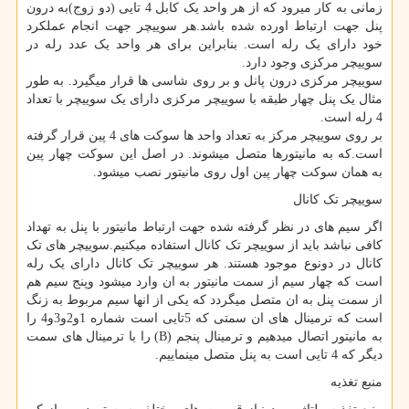
زمانی به کار میرود که از هر واحد یک کابل 4 تایی (دو زوج)به درون
پنل جهت ارتباط اورده شده باشد.هر سوییچر جهت انجام عملکرد
خود دارای یک رله است. بنابراین برای هر واحد یک عدد رله در
سوییچر مرکزی وجود دارد.
سوییچر مرکزی درون پانل و بر روی شاسی ها قرار میگیرد. به طور
مثال یک پنل چهار طبقه با سوییچر مرکزی دارای یک سوییچر با تعداد
4 رله است.
بر روی سوییچر مرکز به تعداد واحد ها سوکت های 4 پین قرار گرفته
است.که به مانیتورها متصل میشوند. در اصل این سوکت چهار پین
به همان سوکت چهار پین اول روی مانیتور نصب میشود.
سوییچر تک کانال
اگر سیم های در نظر گرفته شده جهت ارتباط مانیتور با پنل به تهداد
کافی نباشد باید از سوییچر تک کانال استفاده میکنیم.سوییچر های تک
کانال در دونوع موجود هستند. هر سوییچر تک کانال دارای یک رله
است که چهار سیم از سمت مانیتور به ان وارد میشود وپنج سیم هم
از سمت پنل به ان متصل میگردد که یکی از انها سیم مربوط به زنگ
است که ترمینال های ان سمتی که 5تایی است شماره 1و2و3و4 را
به مانیتور اتصال میدهیم و ترمینال پنجم
(B)
را با ترمینال های سمت
دیگر که 4 تایی است به پنل متصل مینماییم.
منبع تغذیه