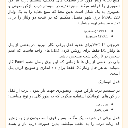
منبع تغذیه ولتاژ مورد نیاز قسمت های مختلف سیستم درب باز کن
تصویری را فراهم میکند. منبع تغذیه در سیستم درب بازکن صوتی و
تصویری به یک شکل است.بدین معنا که منبع تغذیه را به یک ولتاژ
220
VAC
یا برق شهر متصل میکنیم که در نتیجه دو ولتاژ را برای
تغذیه سیستم تهیه مینمایید.
12VDC
(مستقیم)
12VAC
(متناوب)
خروجی 12
VAC
برای تغدیه قفل برقی بکار میرود. در بعضی از پنل
ها ولتاژ
DC
فقط برای روشن کردن
LED
های واحد هاست که اسم
سخص در تاریکی شب مشخص باشد.
ولی در بعضی از پنل ها تا زمانی که این برق وصل نشود
Panel
کار
نمیکند. به هر حال ولتاژ
DC
فقط برای داه اندازی و سوییچ کردن پنل
است.
قفل اتوماتیک
در سیستم درب بازکن صوتی وتصویری جهت باز نمودن درب از قفل
باز کن های اتوماتیک استفاده میگردد که به طور کلی دو نوع میباشند:
قفل برقی
قفل زنجیری
فقل برقی در حقیقت یک مگنت بسیار قوی است بدون نیاز به زنجیر
که زبانه درب را به عقب میکشد. بدین صورت درب باز و بسته