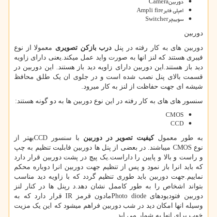
دوربین
Camera
امپلی فایر
Ampli fire
سوییچر
Switcher
دوربین
دوربین های به کار رفته در پنل
درب بازکن تصویری
معمولا از نوع
فیبری هستند که لنز انها به صورت واید عمل میکند.یعنی دارای زاویه
دید باز هستند.این دوربین دارای زاویه دید باز هستند. این دوربین در
قسمت بالای پنل نصب شده است و در جلوی ان یک طلق محافظ
شیشه ای جهت حفاظت از لنز به کار میرود.
سنسور های های به کار رفته در این نوع دوربین ها به دو گونه هستند:
CMOS
CCD
به طور معمول
کیفیت تصویر در دوربین
با سنسور
CCD
بهتر از
نوع
CMOS
میباشند. در بعضی از پنل ها دوربین فابلیت تنظیم به چپ
و راست و بالا و پایین را داراست.یک پیچ در پشت دوربین قرار دارد
که باید انرا باز نمود و پس از تنظیم جهت دوربین انرا دوباره محکم
نماییم.جهت دوربین باید طوری تنظیم گردد که با زاویه دید مناسب
بتواند اشخاص را به طور کاممل نشان دهد.د رپنل ها در کنار لنز
دوربین فتودیودهای
Photo diode
مادون قرمز
IR
قرار دارد که به
وسیله انها امکان دید در شب دوربین فراهم میشود که این یک مزیت
خوب برای انها به شمار می اید.