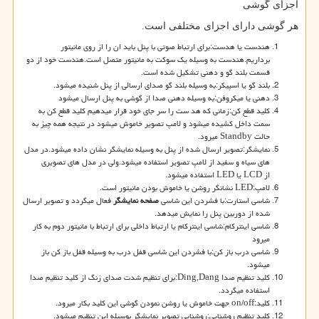
اجزای گوشی
هر گوشی دارای اجزای مختلفی است.
هندست یا هدست:برای ارتباط صوتی با پنل باید ان را از روی مانیتور
برداریم.هندست به وسیله یک سوکت به مانیتور متصل است.هندست خود از دو
قسمت بلند گو و دهنی تشکیل شده است.
بلند گو یا اسپیکر:به وسیله بلند گو صدای ارسالی از پنل شنیده میشود.
دهنی یا میکروفن:به وسیله دهنی صدا از گوشی به پنل ارسال میشود
کلید قطع کن:زمانی که هد ست را سر جای خود قرار میدهیم کلید قطع کن به
سمت داخل کشیده میشود و لامپ تصویر خاموش میشود در نتیجه همه چیز به
حالت
Standby
میرود.
نمایشگر:تصویر ارسال شده از پنل به وسیله نمایشگر نشان داده میشود.در مدل
های سیاه و سفید از لامپ تصویر استفاده میشود.ولی در مدل های تصویری
از
LCD
یا
LED
استفاده میشود.
لامپ
LED:
نشانگر روشن یا خاموش بودن مانیتور است.
شاسی استارت:با فشردن این شاسی
صفحه نمایشگر
فعال میگردد و تصویر ارسال
شده از دوربین پنل را نمایش میدهد.
شاسی اینترکام:شاسی اینترکام یا ارتباط داخلی برای ارتباط با مانیتور دوم به کار
میرود
شاسی درب باز کن:با فشردن این شاسی قفل درب به وسیله قفل باز کن باز
میشود.
کلید تنظیم صدا
:Ding,Dang
برای تنظیم شدت صدای زنگ از کلید تنظیم صدا
استفاده میگردد.
کلید
on/off:
جهت خاموش یا روشن نمودن گوشی این کلید بکار میرود.
کلید تنظیم روشنایی:روشنایی تصویر نمایشگر بوسیله این تنظیم میشود.